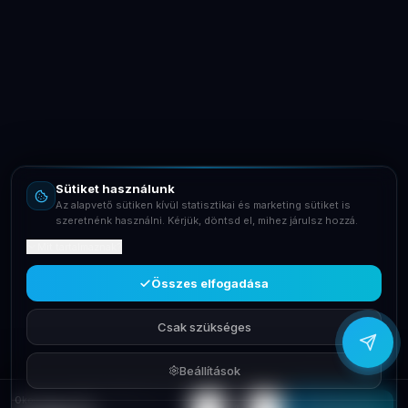
LaptopSystem Support
Segítünk! Írj vagy hívj minket.
Online – általában gyorsan válaszolunk
Email
info@laptopsystem.hu
Sütiket használunk
Telefon
Az alapvető sütiken kívül statisztikai és marketing sütiket is
+36709400131
szeretnénk használni. Kérjük, döntsd el, mihez járulsz hozzá.
Mit tartalmaznak?
Viber
Írj Viberen
Összes elfogadása
Csak szükséges
Beállítások
Okosotthon FIBARO FGDW-002-1 Door/Window Sensor White