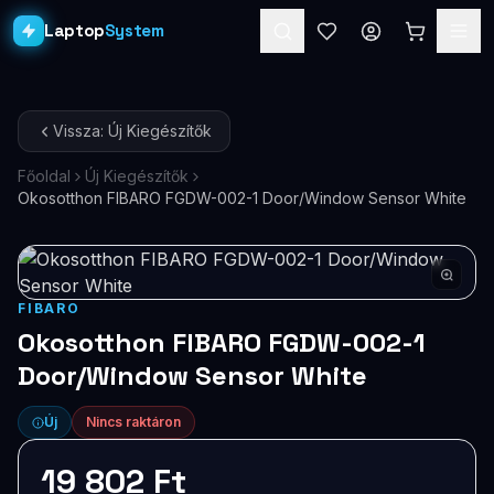
Laptop
System
Laptopok
Vissza: Új Kiegészítők
Asztali PC-k
Főoldal
Új Kiegészítők
Okosotthon FIBARO FGDW-002-1 Door/Window Sensor White
Workstation
PRO
Monitorok
Dokkolók
FIBARO
Okosotthon FIBARO FGDW-002-1
Kiegészítők
Door/Window Sensor White
Akciók
Új
Nincs raktáron
Ajándékkártya
19 802 Ft