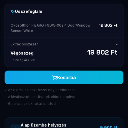
Összefoglaló
19 802
Ft
Okosotthon FIBARO FGDW-002-1 Door/Window
Sensor White
Extrák összesen
–
19 802
Ft
Végösszeg
Bruttó ár, ÁFA-val
Kosárba
Az extrák az eszközzel együtt érkeznek
A kiválasztott szoftverek előre telepítve
Garancia az extrákat is lefedi
Alap üzembe helyezés
9.900 Ft