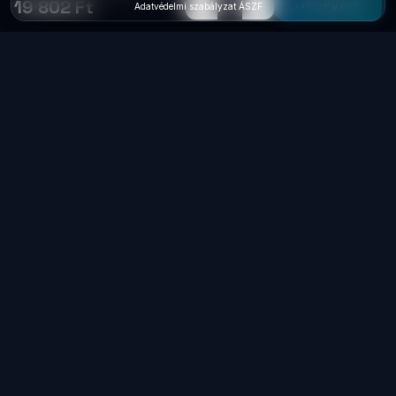
−
+
1
Elfogyott
19 802 Ft
Adatvédelmi szabályzat
·
ÁSZF
Laptop
System
.hu
Minőségi használt üzleti laptopok, bevizsgálva
és garanciával. Foxpost és GLS szállítás,
személyes átvétel Dunaújvárosban.
+36 70 940 0131
info@laptopsystem.hu
Dunaújváros – személyes átvétel
Kövess minket Facebookon
laptopsystem.hu