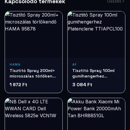
Kapcsolódó termékek
Összes
HAMA
AF
Tisztító Spray 200ml+
Tisztitó Spray 100ml
microszálas törlőkendő
gumihengerhez
HAMA 95878
Platenclene
1 972 Ft
3 084 Ft
TTIAPCL100