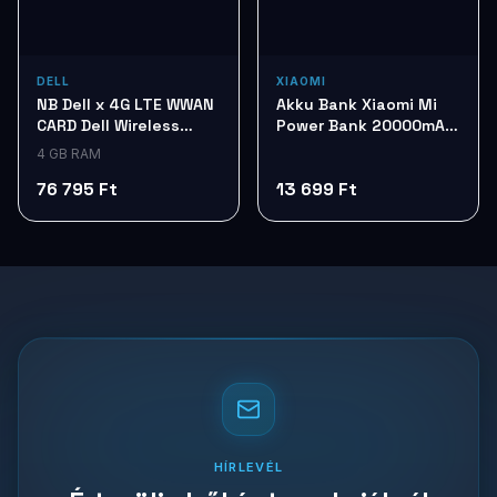
DELL
XIAOMI
NB Dell x 4G LTE WWAN
Akku Bank Xiaomi Mi
CARD Dell Wireless
Power Bank 20000mAh
5825e VCN1W
Tan BHR8851GL
4 GB RAM
76 795 Ft
13 699 Ft
HÍRLEVÉL