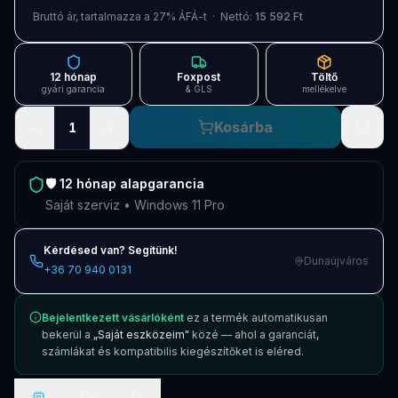
Blog
Bruttó ár, tartalmazza a 27% ÁFÁ-t · Nettó:
15 592 Ft
Szolgáltatások
12 hónap
Foxpost
Töltő
Támogatás
gyári garancia
& GLS
mellékelve
−
+
Kosárba
1
Új termékek
ÚJ
Keresés
Vásárlás
🛡️
12 hónap
alapgarancia
Saját szerviz • Windows 11 Pro
Kérdésed van? Segítünk!
Dunaújváros
+36 70 940 0131
Bejelentkezett vásárlóként
ez a termék automatikusan
bekerül a
„Saját eszközeim"
közé — ahol a garanciát,
számlákat és kompatibilis kiegészítőket is eléred.