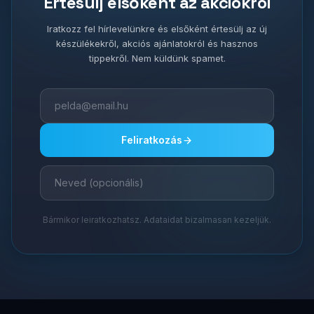
Értesülj elsőként az akciókról
Iratkozz fel hírlevelünkre és elsőként értesülj az új
készülékekről, akciós ajánlatokról és hasznos
tippekről. Nem küldünk spamet.
Feliratkozás
Bármikor leiratkozhatsz. Adataidat bizalmasan kezeljük.