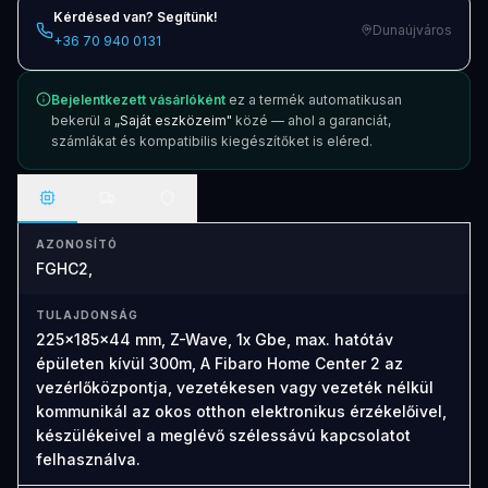
Kérdésed van? Segítünk!
Dunaújváros
+36 70 940 0131
Bejelentkezett vásárlóként
ez a termék automatikusan
bekerül a
„Saját eszközeim"
közé — ahol a garanciát,
számlákat és kompatibilis kiegészítőket is eléred.
AZONOSÍTÓ
FGHC2,
TULAJDONSÁG
225x185x44 mm, Z-Wave, 1x Gbe, max. hatótáv
épületen kívül 300m, A Fibaro Home Center 2 az
vezérlőközpontja, vezetékesen vagy vezeték nélkül
kommunikál az okos otthon elektronikus érzékelőivel,
készülékeivel a meglévő szélessávú kapcsolatot
felhasználva.