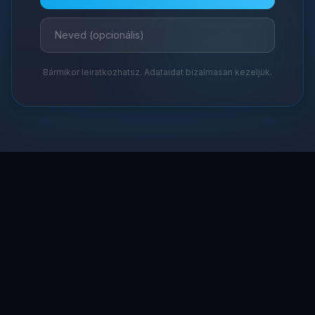
Bármikor leiratkozhatsz. Adataidat bizalmasan kezeljük.