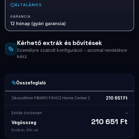
ÁLTALÁNOS
GARANCIA
12 hónap (gyári garancia)
Kérhető extrák és bővítések
Személyre szabott konfiguráció – azonnal rendelésre
kész
Összefoglaló
210 651
Ft
Okosotthon FIBARO FGHC2 Home Center 2
Extrák összesen
–
210 651
Ft
Végösszeg
Bruttó ár, ÁFA-val