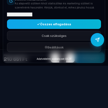
Az alapvető sütiken kívül statisztikai és marketing sütiket is
+36709400131
szeretnénk használni. Kérjük, döntsd el, mihez járulsz hozzá.
Mit tartalmaznak?
Viber
Írj Viberen
Összes elfogadása
Csak szükséges
Beállítások
Okosotthon FIBARO FGHC2 Home Center 2
−
+
1
Elfogyott
210 651 Ft
Adatvédelmi szabályzat
·
ÁSZF
Laptop
System
.hu
Minőségi használt üzleti laptopok, bevizsgálva
és garanciával. Foxpost és GLS szállítás,
személyes átvétel Dunaújvárosban.