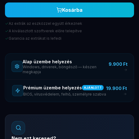
Kosárba
Az extrák az eszközzel együtt érkeznek
A kiválasztott szoftverek előre telepítve
Garancia az extrákat is lefedi
Alap üzembe helyezés
9.900 Ft
Windows, driverek, böngésző — készen
megkapja
Prémium üzembe helyezés
19.900 Ft
AJÁNLOTT
BIOS, vírusvédelem, felhő, személyre szabva
Nem ezt keresed?