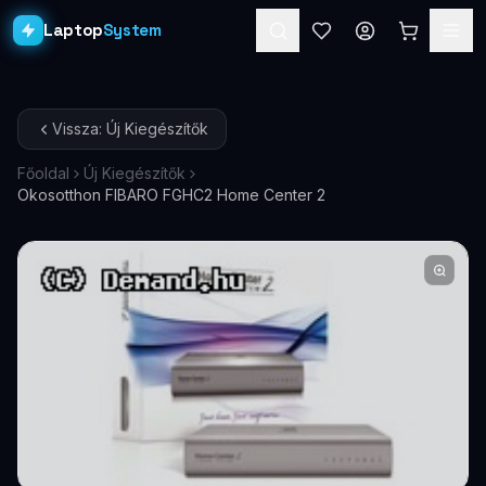
Laptop
System
Laptopok
Vissza: Új Kiegészítők
Asztali PC-k
Főoldal
Új Kiegészítők
Okosotthon FIBARO FGHC2 Home Center 2
Workstation
PRO
Monitorok
Dokkolók
Kiegészítők
Akciók
Ajándékkártya