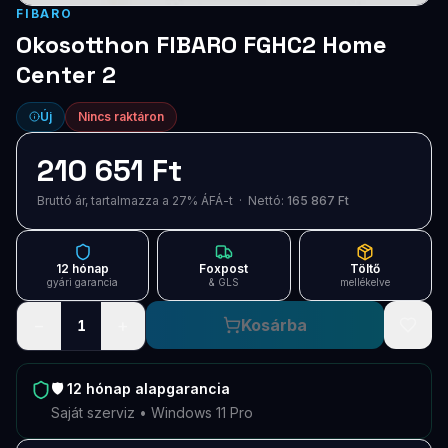
Blog
FIBARO
Okosotthon FIBARO FGHC2 Home
Szolgáltatások
Center 2
Támogatás
Új
Nincs raktáron
Új termékek
ÚJ
210 651 Ft
Bruttó ár, tartalmazza a 27% ÁFÁ-t · Nettó:
165 867 Ft
Keresés
Vásárlás
12 hónap
Foxpost
Töltő
gyári garancia
& GLS
mellékelve
−
+
Kosárba
1
🛡️
12 hónap
alapgarancia
Saját szerviz • Windows 11 Pro