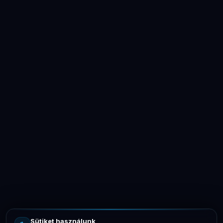
LaptopSystem Support
Segítünk! Írj vagy hívj minket.
Online – általában gyorsan válaszolunk
Email
info@laptopsystem.hu
Sütiket használunk
Telefon