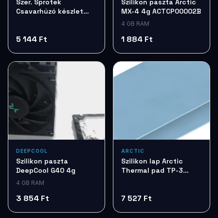
Szer. Sprotek
Szilikon paszta Arctic
Csavarhúzó készlet
MX-4 4g ACTCP00002B
7db STD7257
4 GB RAM
5 144 Ft
1 884 Ft
DEEPCOOL
ARCTIC
Szilikon paszta
Szilikon lap Arctic
DeepCool G40 4g
Thermal pad TP-3
200x100mm 0.5mm
4 GB RAM
ACTPD00058A
3 854 Ft
7 527 Ft