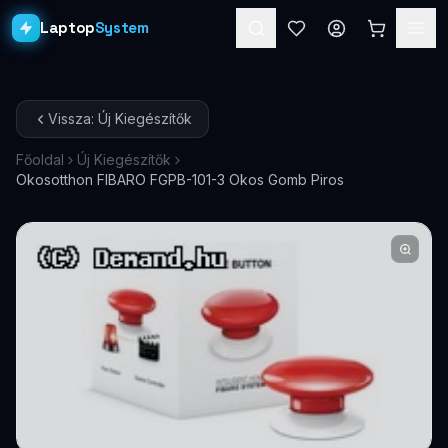
Laptop
System
Laptopok
Vissza: Új Kiegészítők
Asztali PC-k
Főoldal
Új Kiegészítők
Okosotthon FIBARO FGPB-101-3 Okos Gomb Piros
Workstation
PRO
Monitorok
Dokkolók
Kiegészítők
Akciók
Ajándékkártya