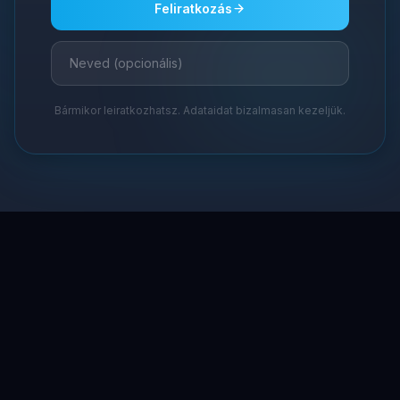
Feliratkozás
Bármikor leiratkozhatsz. Adataidat bizalmasan kezeljük.