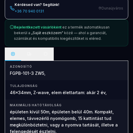
Kérdésed van? Segítünk!
Dunaújváros
+36 70 940 0131
Bejelentkezett vásárlóként
ez a termék automatikusan
bekerül a
„Saját eszközeim"
közé — ahol a garanciát,
számlákat és kompatibilis kiegészítőket is eléred.
AZONOSÍTÓ
FGPB-101-3 ZW5,
TULAJDONSÁG
46x34mm, Z-wave, elem élettartam: akár 2 év,
MAXIMÁLIS HATÓTÁVOLSÁG
épületen kívül 50m, épületen belül 40m. Kompakt,
elemes, távvezérlő nyomógomb, 15 kattintást tud
megkülönböztetni, vagy a nyomva tartását, illetve a
felengedését észlelni.