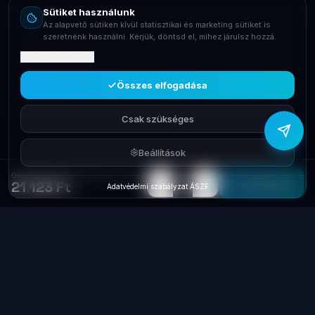
Sütiket használunk
Telefon
Az alapvető sütiken kívül statisztikai és marketing sütiket is
+36709400131
szeretnénk használni. Kérjük, döntsd el, mihez járulsz hozzá.
Mit tartalmaznak?
Viber
Írj Viberen
Összes elfogadása
Csak szükséges
Beállítások
Okosotthon FIBARO FGPB-101-3 Okos Gomb Piros
−
+
1
Elfogyott
21 123 Ft
Adatvédelmi szabályzat
·
ÁSZF
Laptop
System
.hu
Minőségi használt üzleti laptopok, bevizsgálva
és garanciával. Foxpost és GLS szállítás,
személyes átvétel Dunaújvárosban.