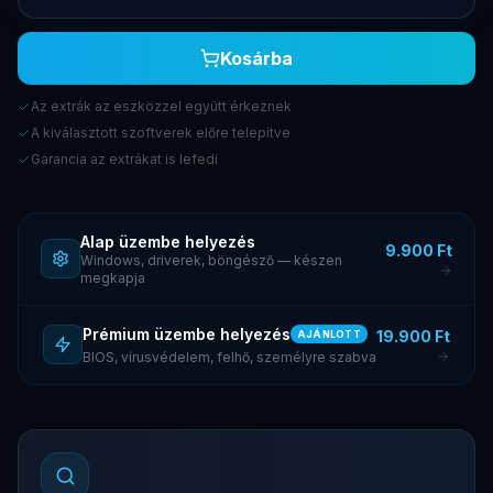
Kosárba
Az extrák az eszközzel együtt érkeznek
A kiválasztott szoftverek előre telepítve
Garancia az extrákat is lefedi
Alap üzembe helyezés
9.900 Ft
Windows, driverek, böngésző — készen
megkapja
Prémium üzembe helyezés
19.900 Ft
AJÁNLOTT
BIOS, vírusvédelem, felhő, személyre szabva