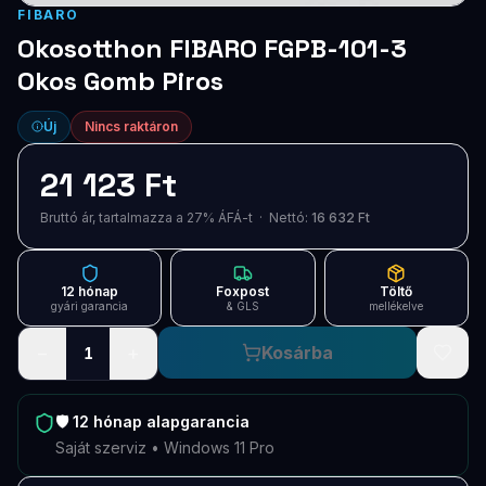
Blog
FIBARO
Okosotthon FIBARO FGPB-101-3
Szolgáltatások
Okos Gomb Piros
Támogatás
Új
Nincs raktáron
Új termékek
ÚJ
21 123 Ft
Bruttó ár, tartalmazza a 27% ÁFÁ-t · Nettó:
16 632 Ft
Keresés
Vásárlás
12 hónap
Foxpost
Töltő
gyári garancia
& GLS
mellékelve
−
+
Kosárba
1
🛡️
12 hónap
alapgarancia
Saját szerviz • Windows 11 Pro