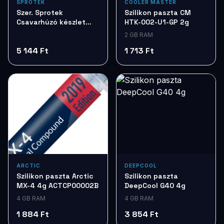
SPROTEK
COOLER MASTER
Szer. Sprotek
Szilikon paszta CM
Csavarhúzó készlet
HTK-002-U1-GP 2g
7db STD7257
2 GB RAM
5 144 Ft
1 713 Ft
ARCTIC
DEEPCOOL
Szilikon paszta Arctic
Szilikon paszta
MX-4 4g ACTCP00002B
DeepCool G40 4g
4 GB RAM
4 GB RAM
1 884 Ft
3 854 Ft