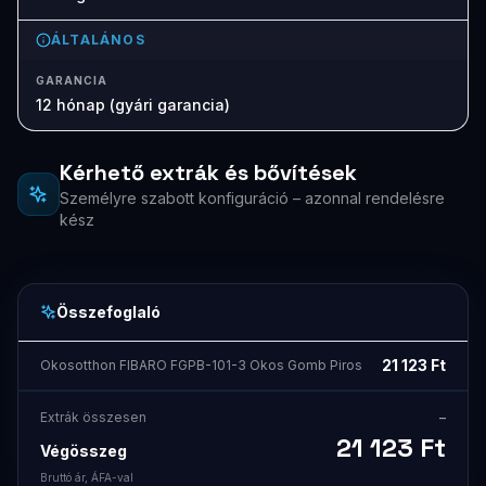
ÁLTALÁNOS
GARANCIA
12 hónap (gyári garancia)
Kérhető extrák és bővítések
Személyre szabott konfiguráció – azonnal rendelésre
kész
Összefoglaló
21 123
Ft
Okosotthon FIBARO FGPB-101-3 Okos Gomb Piros
Extrák összesen
–
21 123
Ft
Végösszeg
Bruttó ár, ÁFA-val