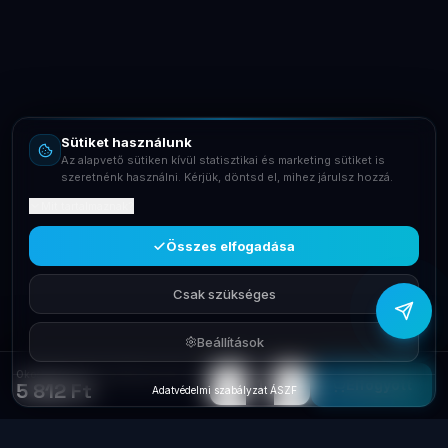
Online – általában gyorsan válaszolunk
Email
info@laptopsystem.hu
Sütiket használunk
Telefon
Az alapvető sütiken kívül statisztikai és marketing sütiket is
+36709400131
szeretnénk használni. Kérjük, döntsd el, mihez járulsz hozzá.
Mit tartalmaznak?
Viber
Írj Viberen
Összes elfogadása
Csak szükséges
Beállítások
Okosotthon Nedis Intelligens aljzat Schuko 10A WiFi WIFIP130FWT
−
+
1
Elfogyott
5 812 Ft
Adatvédelmi szabályzat
·
ÁSZF