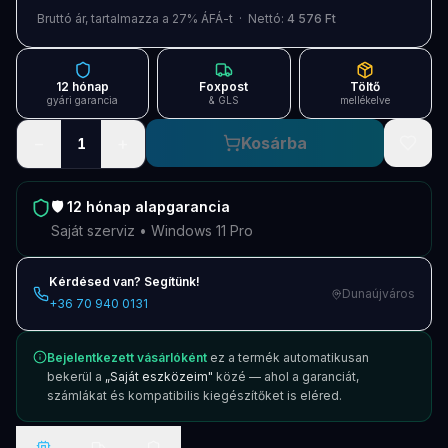
Blog
Bruttó ár, tartalmazza a 27% ÁFÁ-t · Nettó:
4 576 Ft
Szolgáltatások
12 hónap
Foxpost
Töltő
Támogatás
gyári garancia
& GLS
mellékelve
−
+
Kosárba
1
Új termékek
ÚJ
Keresés
Vásárlás
🛡️
12 hónap
alapgarancia
Saját szerviz • Windows 11 Pro
Kérdésed van? Segítünk!
Dunaújváros
+36 70 940 0131
Bejelentkezett vásárlóként
ez a termék automatikusan
bekerül a
„Saját eszközeim"
közé — ahol a garanciát,
számlákat és kompatibilis kiegészítőket is eléred.