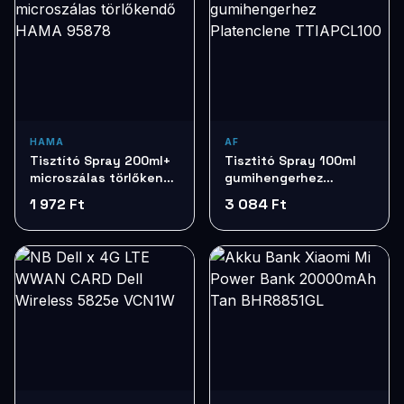
HAMA
AF
Tisztító Spray 200ml+
Tisztitó Spray 100ml
microszálas törlőkendő
gumihengerhez
HAMA 95878
Platenclene
1 972 Ft
3 084 Ft
TTIAPCL100