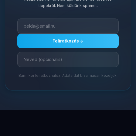
tippekről. Nem küldünk spamet.
Feliratkozás
Bármikor leiratkozhatsz. Adataidat bizalmasan kezeljük.