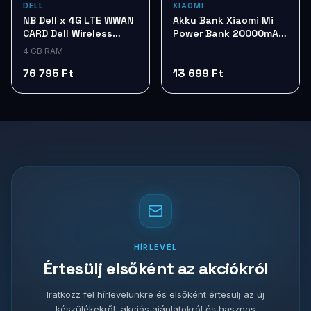
DELL
XIAOMI
NB Dell x 4G LTE WWAN
Akku Bank Xiaomi Mi
CARD Dell Wireless
Power Bank 20000mAh
5825e VCN1W
Tan BHR8851GL
4 GB RAM
76 795 Ft
13 699 Ft
HÍRLEVÉL
Értesülj elsőként az akciókról
Iratkozz fel hírlevelünkre és elsőként értesülj az új
készülékekről, akciós ajánlatokról és hasznos