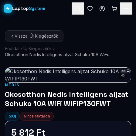
Laptop
System
Laptopok
Vissza: Új Kiegészítők
Asztali PC-k
Főoldal
Új Kiegészítők
Okosotthon Nedis Intelligens aljzat Schuko 10A WiFi
Workstation
PRO
WIFIP130FWT
Monitorok
Dokkolók
NEDIS
Okosotthon Nedis Intelligens aljzat
Kiegészítők
Schuko 10A WiFi WIFIP130FWT
Akciók
Új
Nincs raktáron
Ajándékkártya
5 812 Ft