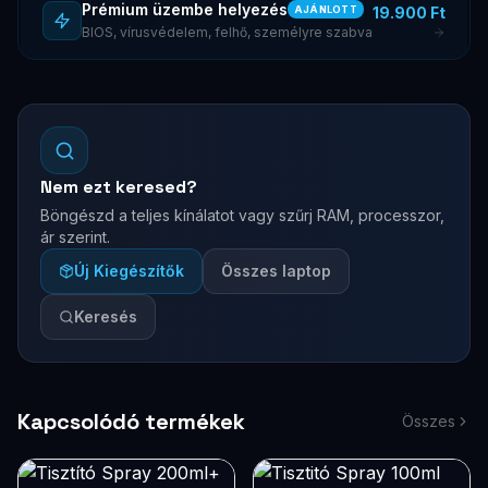
Prémium üzembe helyezés
19.900 Ft
AJÁNLOTT
BIOS, vírusvédelem, felhő, személyre szabva
Nem ezt keresed?
Böngészd a teljes kínálatot vagy szűrj RAM, processzor,
ár szerint.
Új Kiegészítők
Összes laptop
Keresés
Kapcsolódó termékek
Összes