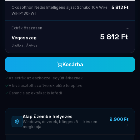
5 812
Ft
Okosotthon Nedis Intelligens aljzat Schuko 10A WiFi
WIFIP130FWT
Extrák összesen
–
5 812
Ft
Végösszeg
Bruttó ár, ÁFA-val
Kosárba
Az extrák az eszközzel együtt érkeznek
A kiválasztott szoftverek előre telepítve
Garancia az extrákat is lefedi
Alap üzembe helyezés
9.900 Ft
Windows, driverek, böngésző — készen
megkapja