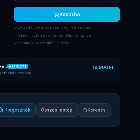
Kosárba
Az extrák az eszközzel együtt érkeznek
A kiválasztott szoftverek előre telepítve
Garancia az extrákat is lefedi
zés
19.900 Ft
AJÁNLOTT
 személyre szabva
Új Kiegészítők
Összes laptop
Keresés