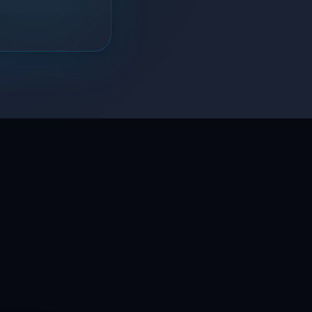
LaptopSystem Support
Segítünk! Írj vagy hívj minket.
Online – általában gyorsan válaszolunk
Email
info@laptopsystem.hu