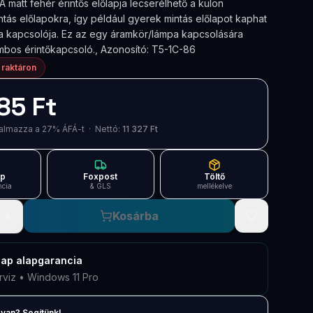
 A matt fehér érintős előlapja lecserélhető a külön
intás előlapokra, így például gyerek mintás előlapot kaphat
 kapcsolója. Ez az egy áramkör/lámpa kapcsolására
mbos érintőkapcsoló., Azonosító: T5-1C-86
 raktáron
85 Ft
artalmazza a 27% ÁFÁ-t · Nettó:
11 327 Ft
ap
Foxpost
Töltő
ncia
& GLS
mellékelve
+
Kosárba
nap
alapgarancia
rviz • Windows 11 Pro
van? Segítünk!