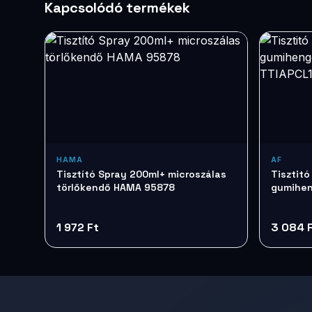
Kapcsolódó termékek
HAMA
AF
Tisztító Spray 200ml+ microszálas
Tisztitó
törlőkendő HAMA 95878
gumihen
TTIAPCL
1 972 Ft
3 084 