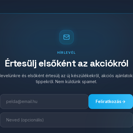
HÍRLEVÉL
Értesülj elsőként az akciókról
írlevelünkre és elsőként értesülj az új készülékekről, akciós ajánlato
tippekről. Nem küldünk spamet.
Feliratkozás