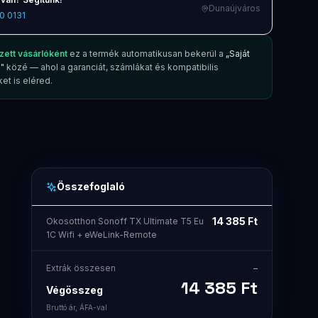
Dunaújváros
0 0131
zett vásárlóként
ez a termék automatikusan bekerül a
„Saját
"
közé — ahol a garanciát, számlákat és kompatibilis
et is eléred.
Összefoglaló
14 385
Ft
Okosotthon Sonoff TX Ultimate T5 Eu
1C Wifi + eWeLink-Remote
Extrák összesen
–
14 385
Ft
Végösszeg
Bruttó ár, ÁFA-val