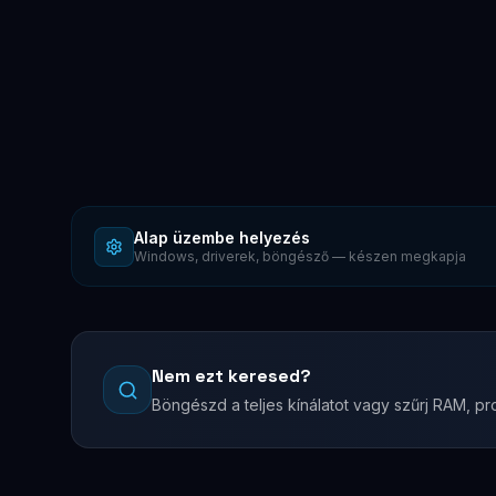
Alap üzembe helyezés
Windows, driverek, böngésző — készen megkapja
Nem ezt keresed?
Böngészd a teljes kínálatot vagy szűrj RAM, pro