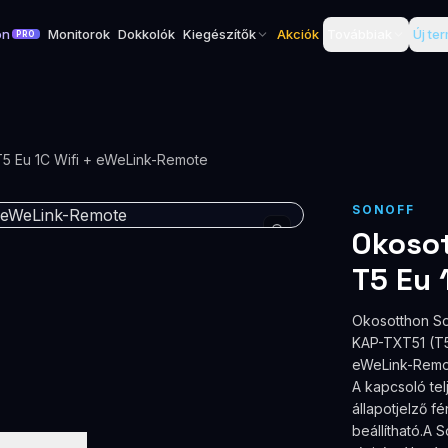
on
Monitorok
Dokkolók
Kiegészítők
Akciók
Továbbiak
Új te
PRO
T5 Eu 1C Wifi + eWeLink-Remote
SONOFF
Okosot
T5 Eu 
Okosotthon So
KAP-TXT51 (T5
eWeLink-Remote
A kapcsoló tel
állapotjelző f
beállítható.A 