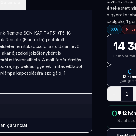
távirányítható.
Garancia
értékesített m
a gyerekszoba
szolgáló, 1 go
Új
Nincs
eLink-Remote SON-KAP-TXT51 (T5-1C-
nk-Remote (Bluetooth) protokoll
14 3
felületén érintőkapcsoló, az oldalán levő
 akár éjszakai jelzőfényként is
Bruttó ár, t
ől is távirányítható. A matt fehér érintős
apokra, így például gyerek mintás előlapot
/lámpa kapcsolására szolgáló, 1
12 hón
gyári gara
−
1
🛡️
12 hó
Saját sze
ári garancia)
Kérdésed 