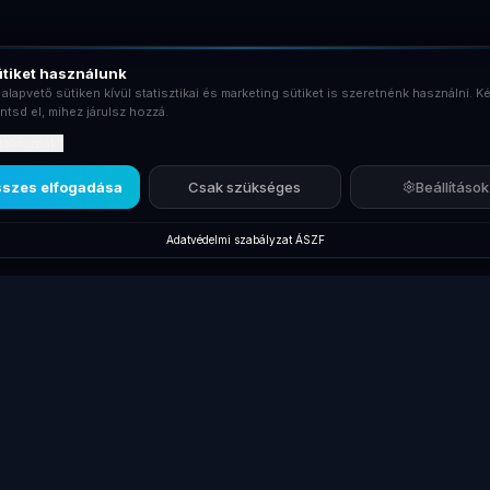
tiket használunk
 alapvető sütiken kívül statisztikai és marketing sütiket is szeretnénk használni. Ké
ntsd el, mihez járulsz hozzá.
rtalmaznak?
szes elfogadása
Csak szükséges
Beállítások
Adatvédelmi szabályzat
·
ÁSZF
Új termékek
Márkák
Kiegés
Új Laptopok
Lenovo ThinkPad
Dokkol
Új Monitorok
Dell Latitude
Billent
gépek
Új Asztali PC-k
HP EliteBook
Egerek
Új Dokkolók
Összes laptop
Táskák
Új Laptop Töltők
Gamer laptopok
Kábele