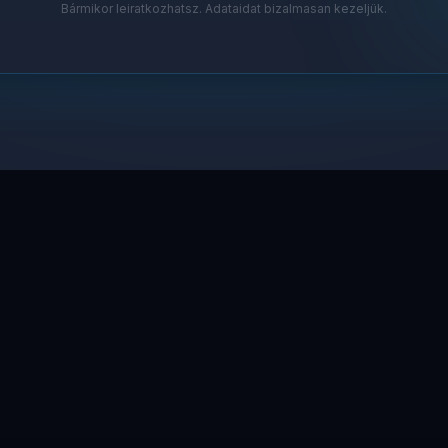
Bármikor leiratkozhatsz. Adataidat bizalmasan kezeljük.