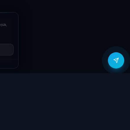
Telefon
+36709400131
rjük,
Viber
Írj Viberen
zítők
Támogatás
Jogi
ók
Szolgáltatások
Adatvédelmi
szabályzat
yűzetek
Ajándékkártya
ÁSZF
GY.I.K.
Kapcsolat
Garancia bejelentő
k
Elállási nyilatkozat