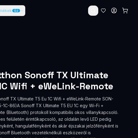
rmékek
ÚJ
thon Sonoff TX Ultimate
1C Wifi + eWeLink-Remote
noff TX Ultimate T5 Eu 1C Wifi + eWeLink-Remote SON-
-1C-86)A Sonoff TX Ultimate T5 EU 1C egy Wi-Fi +
 (Bluetooth) protokoll kompatibilis okos villanykapcsoló.
jes felületén érintőkapcsoló, az oldalán levő LED pedig
ényként, hangulatfényként és akár éjszakai jelzőfényként is
Sonoff Bluetooth vezetéknélküli eszközeiről is