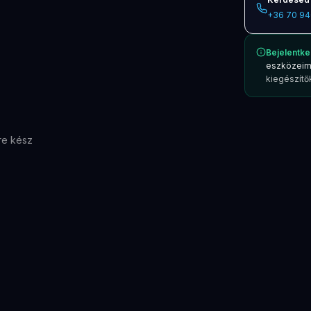
+36 70 94
Bejelentke
eszközeim
kiegészítők
re kész