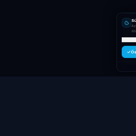
Sü
Az
dö
Mit ta
Ös
Kategóriák
Laptop
System
.hu
Laptopok
Minőségi használt üzleti laptopok,
Asztali PC-k
bevizsgálva és garanciával. Foxpost és GLS
Workstation 
szállítás, személyes átvétel
Monitorok
Dunaújvárosban.
Dokkolók