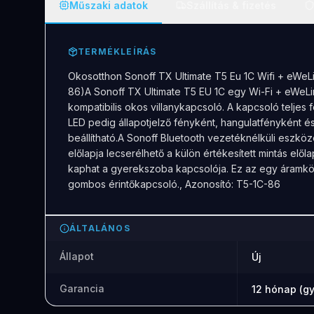
Műszaki adatok
Szállítás & fizetés
TERMÉKLEÍRÁS
Okosotthon Sonoff TX Ultimate T5 Eu 1C Wifi + eW
86)A Sonoff TX Ultimate T5 EU 1C egy Wi-Fi + eWeLi
kompatibilis okos villanykapcsoló. A kapcsoló teljes 
LED pedig állapotjelző fényként, hangulatfényként és
beállítható.A Sonoff Bluetooth vezetéknélküli eszközeir
előlapja lecserélhető a külön értékesített mintás elől
kaphat a gyerekszoba kapcsolója. Ez az egy áramkör
gombos érintőkapcsoló., Azonosító: T5-1C-86
ÁLTALÁNOS
Állapot
Új
Garancia
12 hónap (gy