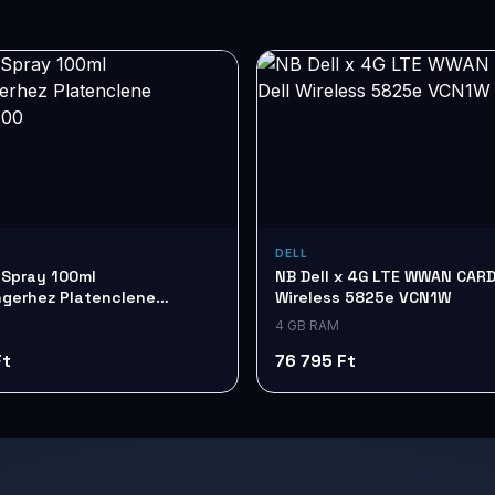
DELL
 Spray 100ml
NB Dell x 4G LTE WWAN CARD
gerhez Platenclene
Wireless 5825e VCN1W
100
4 GB RAM
Ft
76 795 Ft