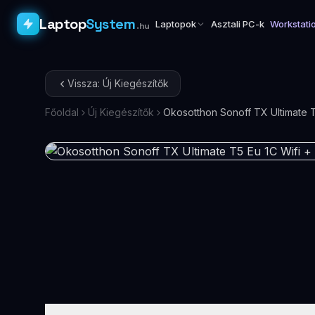
Laptop
System
Laptopok
Asztali PC-k
Workstati
.hu
Vissza: Új Kiegészítők
Főoldal
Új Kiegészítők
Okosotthon Sonoff TX Ultimate 