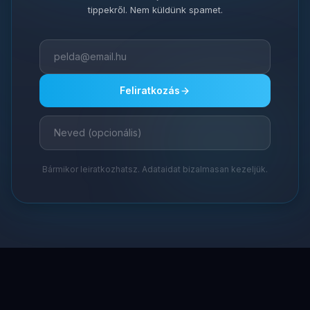
tippekről. Nem küldünk spamet.
Feliratkozás
Bármikor leiratkozhatsz. Adataidat bizalmasan kezeljük.