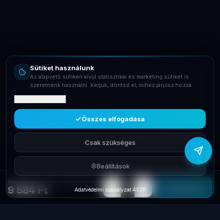
Online – általában gyorsan válaszolunk
Email
info@laptopsystem.hu
Sütiket használunk
Telefon
Az alapvető sütiken kívül statisztikai és marketing sütiket is
+36709400131
szeretnénk használni. Kérjük, döntsd el, mihez járulsz hozzá.
Mit tartalmaznak?
Viber
Írj Viberen
Összes elfogadása
Csak szükséges
Beállítások
Okosotthon Tp-Link Vízszívárgás érzékelő Wi-Fi TAPO T300
−
+
1
Elfogyott
9 584 Ft
Adatvédelmi szabályzat
·
ÁSZF