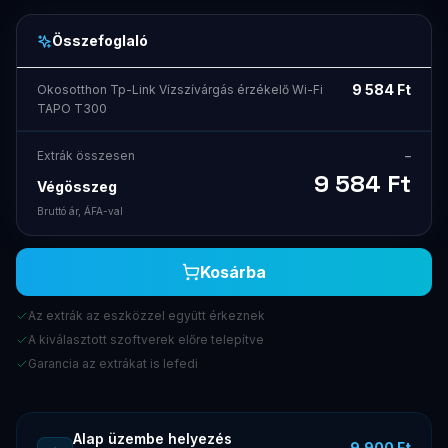
Összefoglaló
9 584
Ft
Okosotthon Tp-Link Vízszívárgás érzékelő Wi-Fi
TAPO T300
Extrák összesen
–
9 584
Ft
Végösszeg
Bruttó ár, ÁFA-val
Kosárba
Az extrák az eszközzel együtt érkeznek
A kiválasztott szoftverek előre telepítve
Garancia az extrákat is lefedi
Alap üzembe helyezés
9.900 Ft