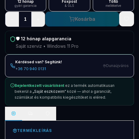
12 hónap
Foxpost
Töltő
gyári garancia
& GLS
mellékelve
−
+
Kosárba
1
🛡️
12 hónap
alapgarancia
Saját szerviz • Windows 11 Pro
Kérdésed van? Segítünk!
Dunaújváros
+36 70 940 0131
Bejelentkezett vásárlóként
ez a termék automatikusan
bekerül a
„Saját eszközeim"
közé — ahol a garanciát,
számlákat és kompatibilis kiegészítőket is eléred.
TERMÉKLEÍRÁS