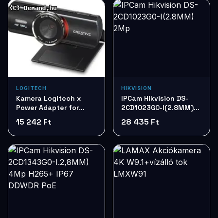
LOGITECH
HIKVISION
Kamera Logitech x
IPCam Hikvision DS-
Power Adapter for
2CD1023G0-I(2.8MM)
Video
2Mp
15 242 Ft
28 435 Ft
Conferencing993-
001899