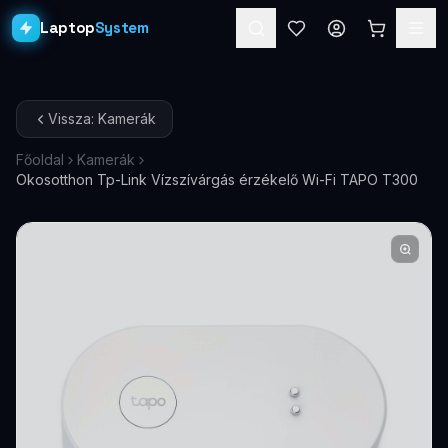
Laptop
System
Laptopok
Vissza: Kamerák
Asztali PC-k
Főoldal
Kamerák
Okosotthon Tp-Link Vízszívárgás érzékelő Wi-Fi TAPO T300
Workstation
PRO
Monitorok
Dokkolók
Kiegészítők
Akciók
Ajándékkártya