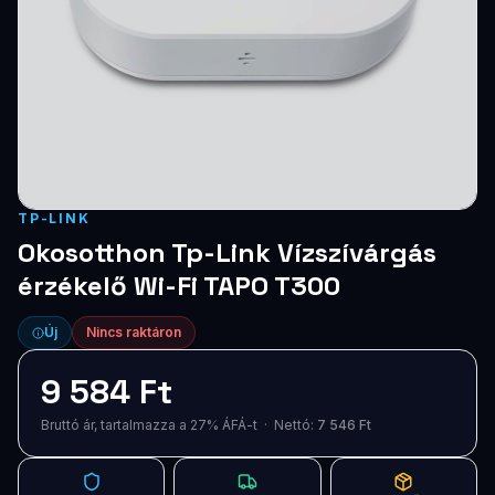
Blog
Szolgáltatások
Támogatás
Új termékek
ÚJ
TP-LINK
Keresés
Vásárlás
Okosotthon Tp-Link Vízszívárgás
érzékelő Wi-Fi TAPO T300
Új
Nincs raktáron
9 584 Ft
Bruttó ár, tartalmazza a 27% ÁFÁ-t · Nettó:
7 546 Ft