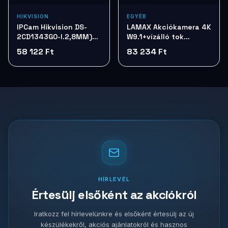
HIKVISION
EGYÉB
IPCam Hikvision DS-
LAMAX Akciókamera 4K
2CD1343G0-I.2,8MM)
W9.1+vízálló tok
4Mp H265+ IP67 DDWDR
LMXW91
58 122 Ft
83 234 Ft
PoE
HÍRLEVÉL
Értesülj elsőként az akciókról
Iratkozz fel hírlevelünkre és elsőként értesülj az új
készülékekről, akciós ajánlatokról és hasznos