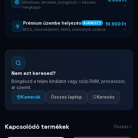
Windows, driverek, böngésző — készen
megkapja
Prémium üzembe helyezés
19.900 Ft
AJÁNLOTT
BIOS, vírusvédelem, felhő, személyre szabva
Nem ezt keresed?
Böngészd a teljes kínálatot vagy szűrj RAM, processzor,
ár szerint.
Kamerák
Összes laptop
Keresés
Kapcsolódó termékek
Összes