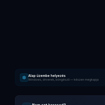
Alap üzembe helyezés
Windows, driverek, böngésző — készen megkapja
Nem ezt keresed?