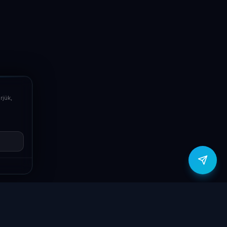
Segítünk! Írj vagy hívj minket.
Online – általában gyorsan válaszolunk
Email
info@laptopsystem.hu
Telefon
+36709400131
rjük,
Viber
Írj Viberen
zítők
Támogatás
Jogi