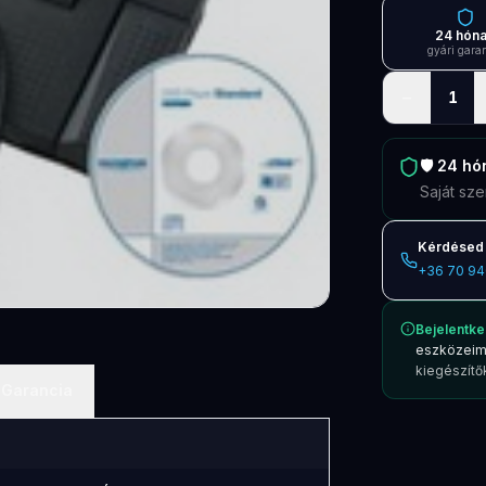
24 hón
gyári gara
−
1
🛡️
24 hó
Saját sze
Kérdésed 
+36 70 94
Bejelentke
eszközeim
kiegészítők
Garancia