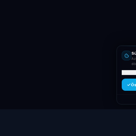
Sü
Az
dö
Mit ta
Ös
Kategóriák
Laptop
System
.hu