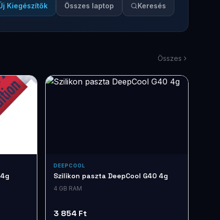
Új Kiegészítők
Összes laptop
Keresés
Összes
DEEPCOOL
 4g
Szilikon paszta DeepCool G40 4g
4 GB RAM
3 854 Ft