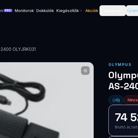
on
Monitorok
Dokkolók
Kiegészítők
Akciók
Továbbiak
Új te
PRO
AS-2400 OLYJRK031
OLYMPUS
Olympu
AS-24
Új
Nincs
74 5
Bruttó ár, t