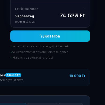
Extrák összesen
–
74 523
Ft
Végösszeg
Bruttó ár, ÁFA-val
Kosárba
Az extrák az eszközzel együtt érkeznek
A kiválasztott szoftverek előre telepítve
Garancia az extrákat is lefedi
zés
19.900 Ft
AJÁNLOTT
 személyre szabva