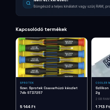
Böngészd a teljes kínálatot vagy szűrj RAM, pro
Kapcsolódó termékek
SPROTEK
COOLER 
Szer. Sprotek Csavarhúzó készlet
Sziliko
7db STD7257
2g
2 GB RAM
5 144 Ft
1 713 Ft