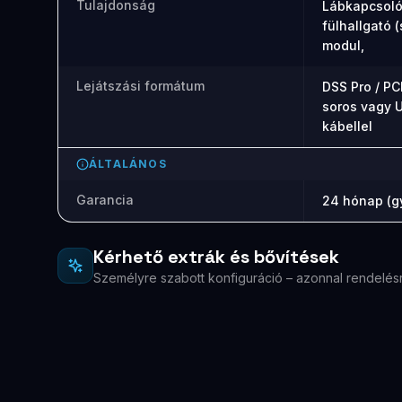
Tulajdonság
Lábkapcsoló (
fülhallgató (
modul,
Lejátszási formátum
DSS Pro / P
soros vagy U
kábellel
ÁLTALÁNOS
Garancia
24 hónap (gy
Kérhető extrák és bővítések
Személyre szabott konfiguráció – azonnal rendelés