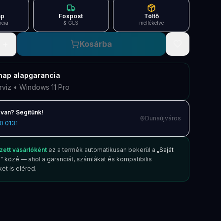
ap
Foxpost
Töltő
ncia
& GLS
mellékelve
+
Kosárba
nap
alapgarancia
rviz • Windows 11 Pro
van? Segítünk!
Dunaújváros
0 0131
zett vásárlóként
ez a termék automatikusan bekerül a
„Saját
"
közé — ahol a garanciát, számlákat és kompatibilis
et is eléred.