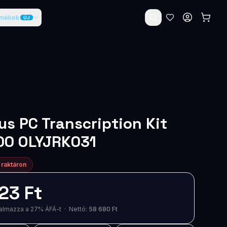
rmékek
ÚJ
s PC Transcription Kit
00 OLYJRK031
 raktáron
23 Ft
artalmazza a 27% ÁFÁ-t · Nettó:
58 680 Ft