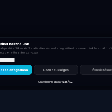
tiket használunk
 alapvető sütiken kívül statisztikai és marketing sütiket is szeretnénk használni. Ké
ntsd el, mihez járulsz hozzá.
rtalmaznak?
szes elfogadása
Csak szükséges
Beállítások
Adatvédelmi szabályzat
·
ÁSZF
Új termékek
Márkák
Kiegés