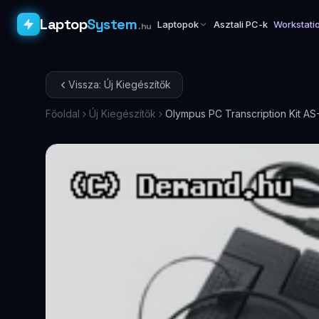
Laptop
System
Laptopok
Asztali PC-k
Workstati
.hu
Vissza: Új Kiegészítők
Főoldal
Új Kiegészítők
Olympus PC Transcription Kit 