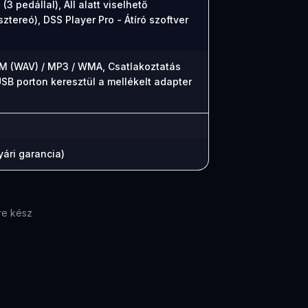
3 pedállal), Áll alatt viselhető
sztereó), DSS Player Pro - Átíró szoftver
CM (WAV) / MP3 / WMA, Csatlakoztatás
SB porton keresztül a mellékelt adapter
ári garancia)
re kész