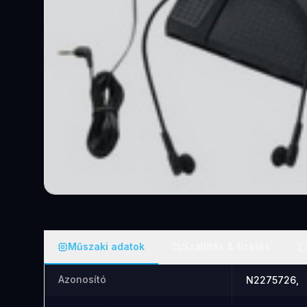
Műszaki adatok
Szállítás & fizetés
Azonosító
N2275726,