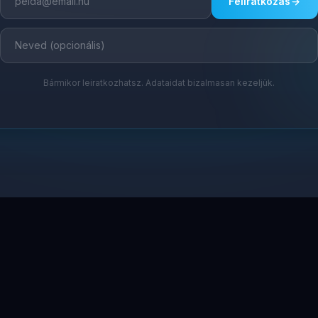
Feliratkozás
Bármikor leiratkozhatsz. Adataidat bizalmasan kezeljük.