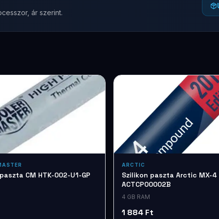
cesszor, ár szerint.
MASTER
ARCTIC
n paszta CM HTK-002-U1-GP
Szilikon paszta Arctic MX-4
ACTCP00002B
4 GB RAM
1 884 Ft