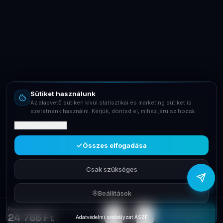
LaptopSystem Support
Segítünk! Írj vagy hívj minket.
Online – általában gyorsan válaszolunk
Email
info@laptopsystem.hu
Sütiket használunk
Telefon
Az alapvető sütiken kívül statisztikai és marketing sütiket is
+36709400131
szeretnénk használni. Kérjük, döntsd el, mihez járulsz hozzá.
Mit tartalmaznak?
Viber
Írj Viberen
Összes elfogadása
Csak szükséges
Beállítások
Panasonic telefon DECT KX-PRS110PDW Black
−
+
1
Elfogyott
24 766 Ft
Adatvédelmi szabályzat
·
ÁSZF