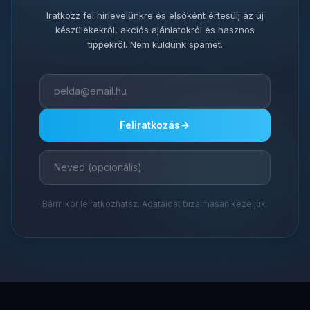
Iratkozz fel hírlevelünkre és elsőként értesülj az új
készülékekről, akciós ajánlatokról és hasznos
tippekről. Nem küldünk spamet.
Feliratkozás
Bármikor leiratkozhatsz. Adataidat bizalmasan kezeljük.