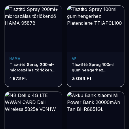
HAMA
AF
Tisztító Spray 200ml+
Tisztitó Spray 100ml
microszálas törlőkendő
gumihengerhez
HAMA 95878
Platenclene
1 972 Ft
3 084 Ft
TTIAPCL100