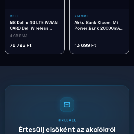
DELL
XIAOMI
NB Dell x 4G LTE WWAN
Akku Bank Xiaomi Mi
CARD Dell Wireless
Power Bank 20000mAh
5825e VCN1W
Tan BHR8851GL
4 GB RAM
76 795 Ft
13 699 Ft
HÍRLEVÉL
Értesülj elsőként az akciókról