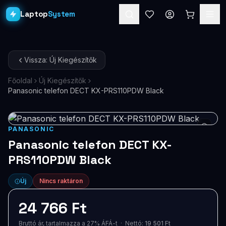
Laptop
System
Laptopok
Vissza: Új Kiegészítők
Asztali PC-k
Főoldal
Új Kiegészítők
Panasonic telefon DECT KX-PRS110PDW Black
Workstation
PRO
Monitorok
PANASONIC
Dokkolók
Panasonic telefon DECT KX-
PRS110PDW Black
Kiegészítők
Új
Nincs raktáron
Akciók
24 766 Ft
Ajándékkártya
Bruttó ár, tartalmazza a 27% ÁFÁ-t · Nettó:
19 501 Ft