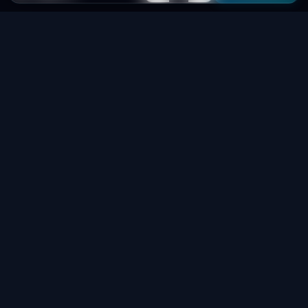
Laptop
System
.hu
Minőségi használt üzleti laptopok, bevizsgálva
és garanciával. Foxpost és GLS szállítás,
személyes átvétel Dunaújvárosban.
+36 70 940 0131
info@laptopsystem.hu
Dunaújváros – személyes átvétel
Kövess minket Facebookon
laptopsystem.hu