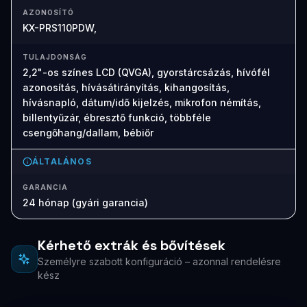
AZONOSÍTÓ
KX-PRS110PDW,
TULAJDONSÁG
2,2"-os színes LCD (QVGA), gyorstárcsázás, hívófél
azonosítás, hívásátirányítás, kihangosítás,
hívásnapló, dátum/idő kijelzés, mikrofon némítás,
billentyűzár, ébresztő funkció, többféle
csengőhang/dallam, bébiőr
ÁLTALÁNOS
GARANCIA
24 hónap (gyári garancia)
Kérhető extrák és bővítések
Személyre szabott konfiguráció – azonnal rendelésre
kész