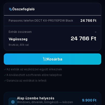
Összefoglaló
24 766
Ft
Panasonic telefon DECT KX-PRS110PDW Black
Extrák összesen
–
24 766
Ft
Végösszeg
Bruttó ár, ÁFA-val
Kosárba
Az extrák az eszközzel együtt érkeznek
A kiválasztott szoftverek előre telepítve
Garancia az extrákat is lefedi
Alap üzembe helyezés
9.900 Ft
Windows, driverek, böngésző — készen