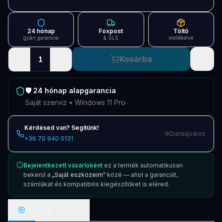
Blog
Szolgáltatások
24 hónap
Foxpost
Töltő
gyári garancia
& GLS
mellékelve
Támogatás
−
+
Kosárba
1
Új termékek
ÚJ
🛡️
24 hónap
alapgarancia
Keresés
Vásárlás
Saját szerviz • Windows 11 Pro
Kérdésed van? Segítünk!
Dunaújváros
+36 70 940 0131
Bejelentkezett vásárlóként
ez a termék automatikusan
bekerül a
„Saját eszközeim"
közé — ahol a garanciát,
számlákat és kompatibilis kiegészítőket is eléred.