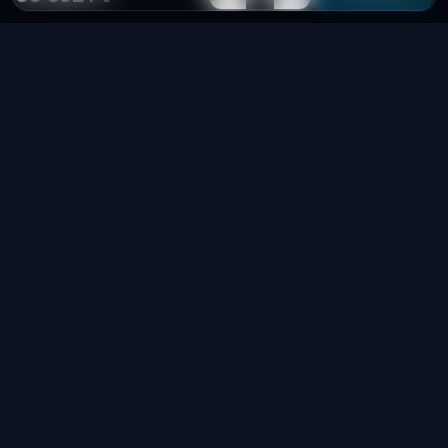
Laptop
System
.hu
Minőségi használt üzleti laptopok, bevizsgálva
és garanciával. Foxpost és GLS szállítás,
személyes átvétel Dunaújvárosban.
+36 70 940 0131
info@laptopsystem.hu
Dunaújváros – személyes átvétel
Kövess minket Facebookon
laptopsystem.hu