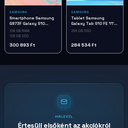
SAMSUNG
SAMSUNG
Smartphone Samsung
Tablet Samsung
G973F Galaxy S10
Galaxy Tab S10 FE 11'
128Gb DS White
12/256G Gray SM-
128 GB RAM
256 GB SSD
X520NZAPEUE
128 GB SSD
300 893 Ft
284 534 Ft
HÍRLEVÉL
Értesülj elsőként az akciókról