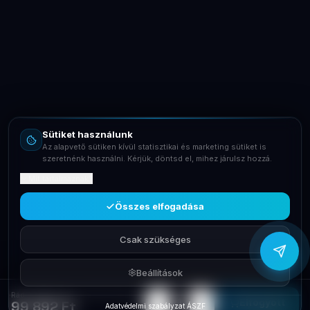
LaptopSystem Support
Segítünk! Írj vagy hívj minket.
Online – általában gyorsan válaszolunk
Email
info@laptopsystem.hu
Sütiket használunk
Telefon
Az alapvető sütiken kívül statisztikai és marketing sütiket is
+36709400131
szeretnénk használni. Kérjük, döntsd el, mihez járulsz hozzá.
Mit tartalmaznak?
Viber
Írj Viberen
Összes elfogadása
Csak szükséges
Beállítások
Rádió PMR Motorola TLKR T82 Extreme Quad 4db-os B8P00811YDEMAQ
−
+
1
Elfogyott
99 892 Ft
Adatvédelmi szabályzat
·
ÁSZF