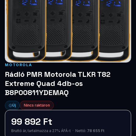
Blog
Szolgáltatások
Támogatás
Új termékek
ÚJ
Keresés
Vásárlás
MOTOROLA
Rádió PMR Motorola TLKR T82
Extreme Quad 4db-os
B8P00811YDEMAQ
Új
Nincs raktáron
99 892 Ft
Bruttó ár, tartalmazza a 27% ÁFÁ-t · Nettó:
78 655 Ft