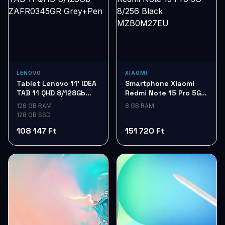
LENOVO
XIAOMI
Tablet Lenovo 11' IDEA
Smartphone Xiaomi
TAB 11 QHD 8/128Gb
Redmi Note 15 Pro 5G
ZAFR0345GR Grey+Pen
8/256 Black
128 GB RAM
8 GB RAM
MZB0M27EU
128 GB SSD
108 147 Ft
151 720 Ft