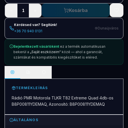
−
+
Kosárba
1
Kérdésed van? Segítünk!
Dunaújváros
+36 70 940 0131
Bejelentkezett vásárlóként
ez a termék automatikusan
bekerül a
„Saját eszközeim"
közé — ahol a garanciát,
számlákat és kompatibilis kiegészítőket is eléred.
TERMÉKLEÍRÁS
Rádió PMR Motorola TLKR T82 Extreme Quad 4db-os
B8P00811YDEMAQ, Azonosító: B8P00811YDEMAQ
ÁLTALÁNOS