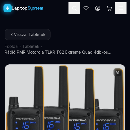
Laptop
System
Laptopok
Vissza: Tabletek
Asztali PC-k
Főoldal
Tabletek
Rádió PMR Motorola TLKR T82 Extreme Quad 4db-os
Workstation
PRO
B8P00811YDEMAQ
Monitorok
Dokkolók
Kiegészítők
Akciók
Ajándékkártya