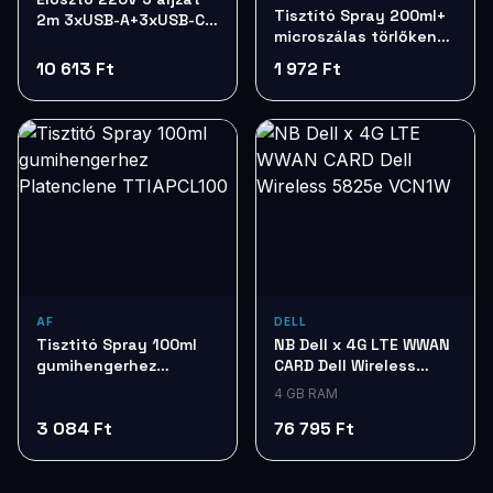
Tisztító Spray 200ml+
2m 3xUSB-A+3xUSB-C
microszálas törlőkendő
Colorway CW-
HAMA 95878
CHE36PDB
10 613 Ft
1 972 Ft
AF
DELL
Tisztitó Spray 100ml
NB Dell x 4G LTE WWAN
gumihengerhez
CARD Dell Wireless
Platenclene
5825e VCN1W
4 GB RAM
TTIAPCL100
3 084 Ft
76 795 Ft