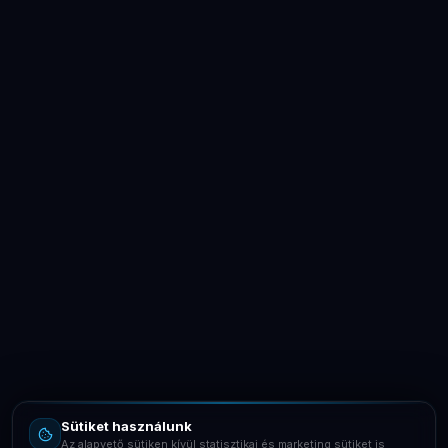
LaptopSystem Support
Segítünk! Írj vagy hívj minket.
Online – általában gyorsan válaszolunk
Email
info@laptopsystem.hu
Sütiket használunk
Telefon
Az alapvető sütiken kívül statisztikai és marketing sütiket is
+36709400131