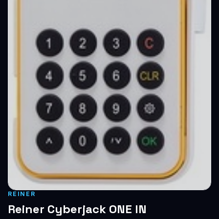
Blog
Szolgáltatások
Támogatás
Új termékek
ÚJ
Keresés
Vásárlás
REINER
Reiner Cyberjack ONE IN