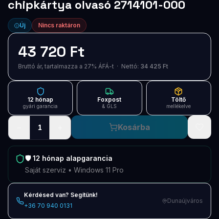
chipkártya olvasó 2714101-000
Új
Nincs raktáron
43 720 Ft
Bruttó ár, tartalmazza a 27% ÁFÁ-t · Nettó:
34 425 Ft
12 hónap
Foxpost
Töltő
gyári garancia
& GLS
mellékelve
−
+
Kosárba
1
🛡️
12 hónap
alapgarancia
Saját szerviz • Windows 11 Pro
Kérdésed van? Segítünk!
Dunaújváros
+36 70 940 0131