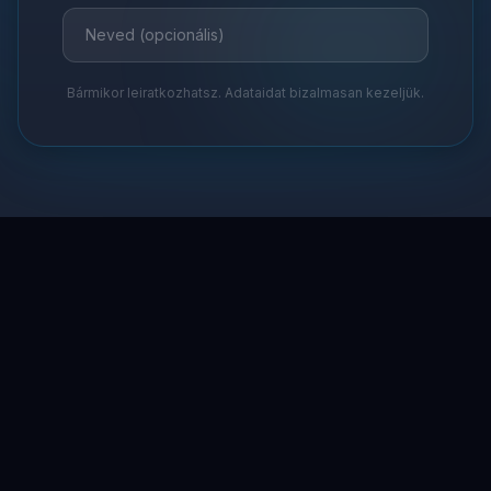
Bármikor leiratkozhatsz. Adataidat bizalmasan kezeljük.