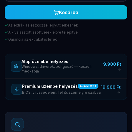
Kosárba
Az extrák az eszközzel együtt érkeznek
A kiválasztott szoftverek előre telepítve
Garancia az extrákat is lefedi
Alap üzembe helyezés
9.900 Ft
Windows, driverek, böngésző — készen
megkapja
Prémium üzembe helyezés
19.900 Ft
AJÁNLOTT
BIOS, vírusvédelem, felhő, személyre szabva