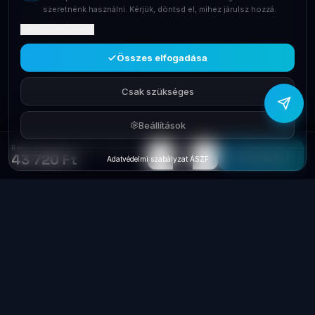
szeretnénk használni. Kérjük, döntsd el, mihez járulsz hozzá.
Mit tartalmaznak?
Viber
Írj Viberen
Összes elfogadása
Csak szükséges
Beállítások
Reiner Cyberjack ONE IN chipkártya olvasó 2714101-000
−
+
1
Elfogyott
43 720 Ft
Adatvédelmi szabályzat
·
ÁSZF
Laptop
System
.hu
Minőségi használt üzleti laptopok, bevizsgálva
és garanciával. Foxpost és GLS szállítás,
személyes átvétel Dunaújvárosban.
+36 70 940 0131