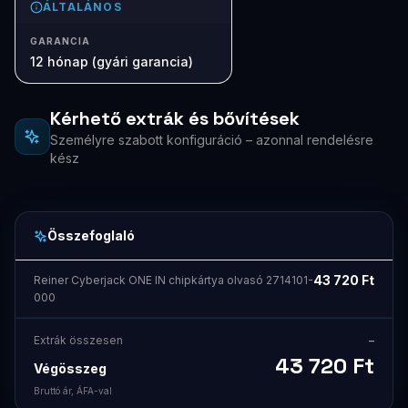
ÁLTALÁNOS
GARANCIA
12 hónap (gyári garancia)
Kérhető extrák és bővítések
Személyre szabott konfiguráció – azonnal rendelésre
kész
Összefoglaló
43 720
Ft
Reiner Cyberjack ONE IN chipkártya olvasó 2714101-
000
Extrák összesen
–
43 720
Ft
Végösszeg
Bruttó ár, ÁFA-val