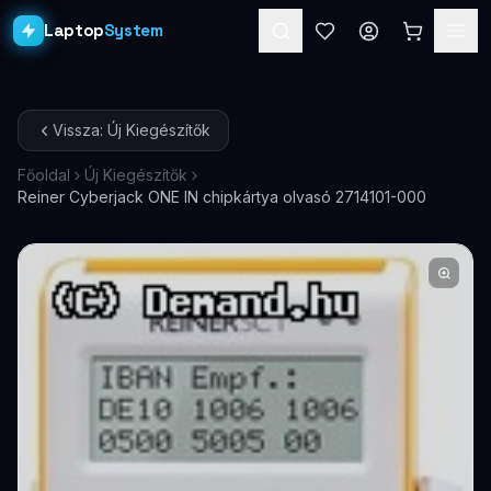
Laptop
System
Laptopok
Vissza: Új Kiegészítők
Asztali PC-k
Főoldal
Új Kiegészítők
Reiner Cyberjack ONE IN chipkártya olvasó 2714101-000
Workstation
PRO
Monitorok
Dokkolók
Kiegészítők
Akciók
Ajándékkártya