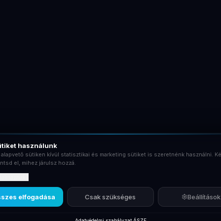
tiket használunk
 alapvető sütiken kívül statisztikai és marketing sütiket is szeretnénk használni. Ké
ntsd el, mihez járulsz hozzá.
rtalmaznak?
szes elfogadása
Csak szükséges
Beállítások
Adatvédelmi szabályzat
·
ÁSZF