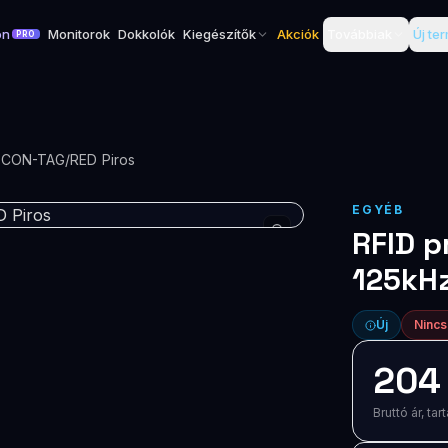
on
Monitorok
Dokkolók
Kiegészítők
Akciók
Továbbiak
Új te
PRO
RFID proximity kulcstartó 125kHz CON-TAG/RED Piros
EGYÉB
RFID p
125kHz
Új
Nincs
204
Bruttó ár, t