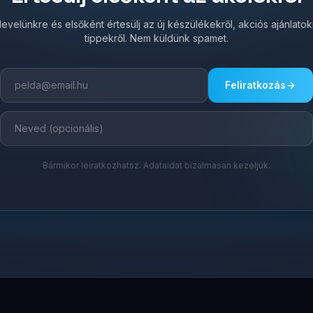
írlevelünkre és elsőként értesülj az új készülékekről, akciós ajánlato
tippekről. Nem küldünk spamet.
Feliratkozás
Bármikor leiratkozhatsz. Adataidat bizalmasan kezeljük.