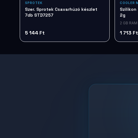
SPROTEK
COOLER 
Szer. Sprotek Csavarhúzó készlet
Sziliko
7db STD7257
2g
2 GB RAM
5 144 Ft
1 713 Ft