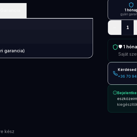
Garancia
1 hóna
gyári gara
−
1
🛡️
1 hón
ri garancia)
Saját sze
Kérdésed 
+36 70 94
Bejelentke
eszközeim
kiegészítők
re kész