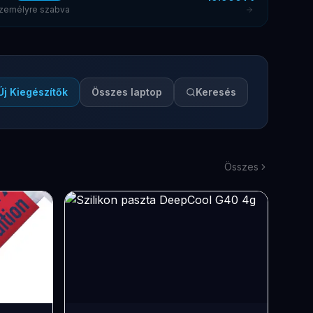
 személyre szabva
Új Kiegészítők
Összes laptop
Keresés
Összes