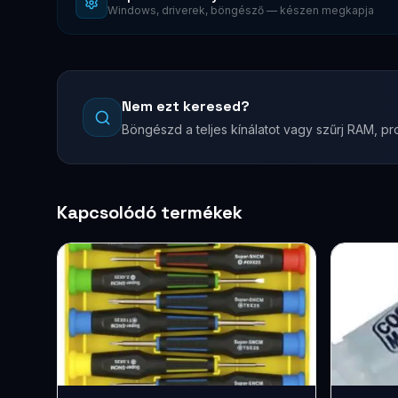
Windows, driverek, böngésző — készen megkapja
Nem ezt keresed?
Böngészd a teljes kínálatot vagy szűrj RAM, pro
Kapcsolódó termékek