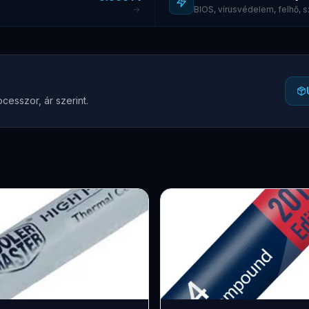
BIOS, vírusvédelem, felhő,
cesszor, ár szerint.