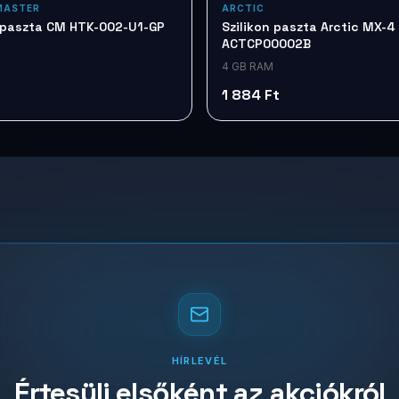
MASTER
ARCTIC
n paszta CM HTK-002-U1-GP
Szilikon paszta Arctic MX-4
ACTCP00002B
4 GB RAM
1 884 Ft
HÍRLEVÉL
Értesülj elsőként az akciókról