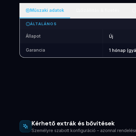
Műszaki adatok
Szállítás & fizetés
ÁLTALÁNOS
Állapot
Új
Garancia
1 hónap (gyá
Kérhető extrák és bővítések
Személyre szabott konfiguráció – azonnal rendelés