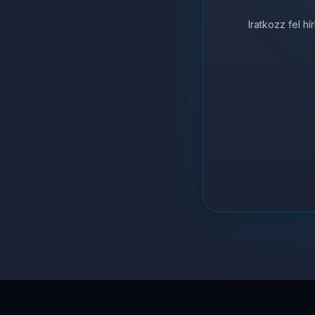
Iratkozz fel h