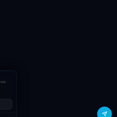
LaptopSystem Support
Segítünk! Írj vagy hívj minket.
Online – általában gyorsan válaszolunk
Email
info@laptopsystem.hu
Telefon
+36709400131
rjük,
Viber
Írj Viberen