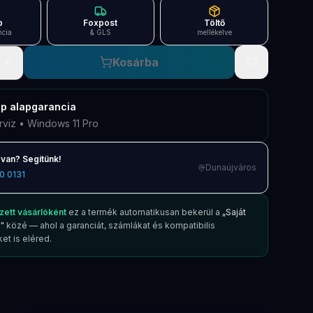
p
Foxpost
Töltő
ncia
& GLS
mellékelve
+
Kosárba
ap
alapgarancia
rviz • Windows 11 Pro
van? Segítünk!
Dunaújváros
0 0131
zett vásárlóként
ez a termék automatikusan bekerül a
„Saját
"
közé — ahol a garanciát, számlákat és kompatibilis
et is eléred.