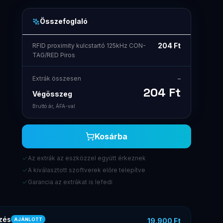
Összefoglaló
204
Ft
RFID proximity kulcstartó 125kHz CON-
TAG/RED Piros
Extrák összesen
–
204
Ft
Végösszeg
Bruttó ár, ÁFA-val
Kosárba
Az extrák az eszközzel együtt érkeznek
A kiválasztott szoftverek előre telepítve
Garancia az extrákat is lefedi
zés
19.900 Ft
AJÁNLOTT