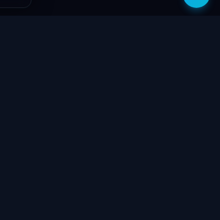
zítők
Támogatás
Jogi
ók
Szolgáltatások
Adatvédelmi
szabályzat
yűzetek
Ajándékkártya
ÁSZF
GY.I.K.
Kapcsolat
Garancia bejelentő
k
Elállási nyilatkozat
töltők
Kapcsolat
ve
Szállítás & Fizetés
Garanciális feltételek
látorok
Blog
 megtekintése
Rólunk