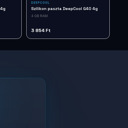
DEEPCOOL
 4g
Szilikon paszta DeepCool G40 4g
4 GB RAM
3 854 Ft