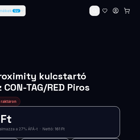
rmékek
ÚJ
roximity kulcstartó
 CON-TAG/RED Piros
 raktáron
 Ft
artalmazza a 27% ÁFÁ-t · Nettó:
161 Ft