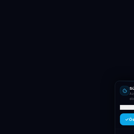
Sü
Az
dö
Mit ta
Ös