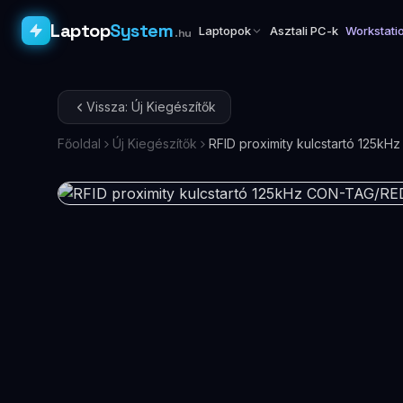
Laptop
System
Laptopok
Asztali PC-k
Workstati
.hu
Vissza: Új Kiegészítők
Főoldal
Új Kiegészítők