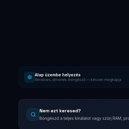
Alap üzembe helyezés
Windows, driverek, böngésző — készen megkapja
Nem ezt keresed?
Böngészd a teljes kínálatot vagy szűrj RAM, pro