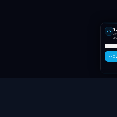
Sü
Az
dö
Mit ta
Ös
Kategóriák
Laptop
System
.hu
Laptopok
Minőségi használt üzleti laptopok,
Asztali PC-k
bevizsgálva és garanciával. Foxpost és GLS
Workstation 