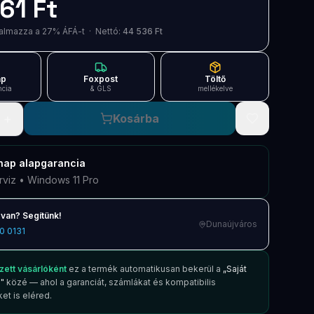
61 Ft
artalmazza a 27% ÁFÁ-t · Nettó:
44 536 Ft
ap
Foxpost
Töltő
ncia
& GLS
mellékelve
+
Kosárba
nap
alapgarancia
rviz • Windows 11 Pro
van? Segítünk!
Dunaújváros
0 0131
zett vásárlóként
ez a termék automatikusan bekerül a
„Saját
"
közé — ahol a garanciát, számlákat és kompatibilis
et is eléred.