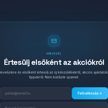
HÍRLEVÉL
Értesülj elsőként az akciókról
írlevelünkre és elsőként értesülj az új készülékekről, akciós ajánlato
tippekről. Nem küldünk spamet.
Feliratkozás