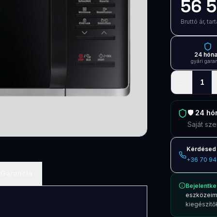
56 5
Bruttó ár, t
24 hón
gyári gara
−
1
🛡️
24 hó
Saját sze
Kérdésed 
+36 70 94
Garancia
Bejelentke
eszközeim
kiegészítők