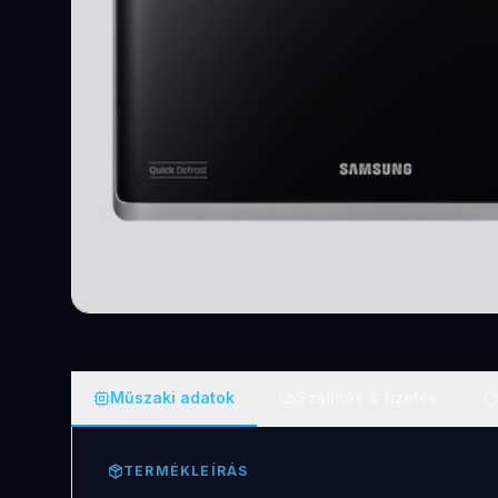
Műszaki adatok
Szállítás & fizetés
TERMÉKLEÍRÁS