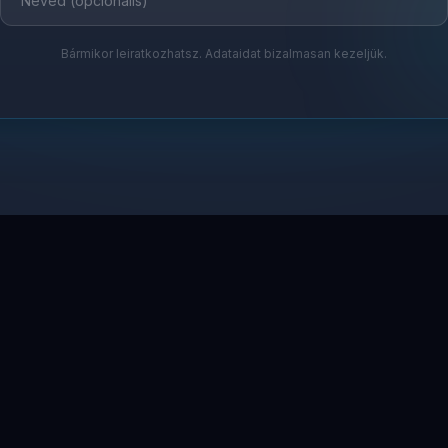
Bármikor leiratkozhatsz. Adataidat bizalmasan kezeljük.