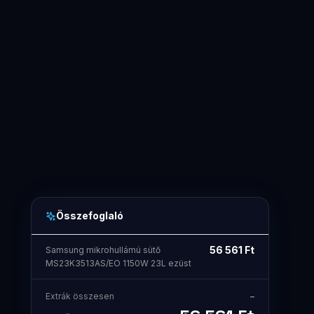
Összefoglaló
56 561
Ft
Samsung mikrohullámú sütő
MS23K3513AS/EO 1150W 23L ezüst
Extrák összesen
–