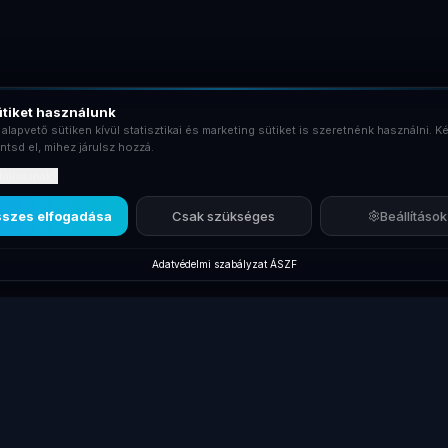
tiket használunk
 alapvető sütiken kívül statisztikai és marketing sütiket is szeretnénk használni. Ké
ntsd el, mihez járulsz hozzá.
rtalmaznak?
szes elfogadása
Csak szükséges
Beállítások
Adatvédelmi szabályzat
·
ÁSZF
Új termékek
Márkák
Kiegés
Új Laptopok
Lenovo ThinkPad
Dokkol
Új Monitorok
Dell Latitude
Billent
gépek
Új Asztali PC-k
HP EliteBook
Egerek