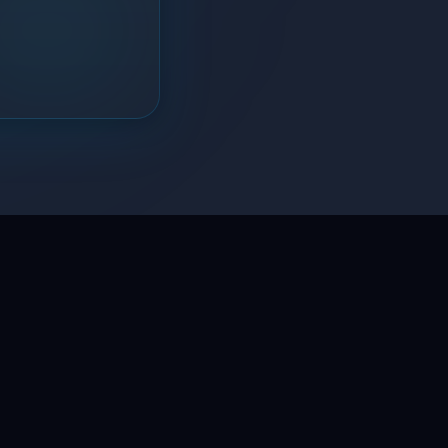
LaptopSystem Support
Segítünk! Írj vagy hívj minket.
Online – általában gyorsan válaszolunk