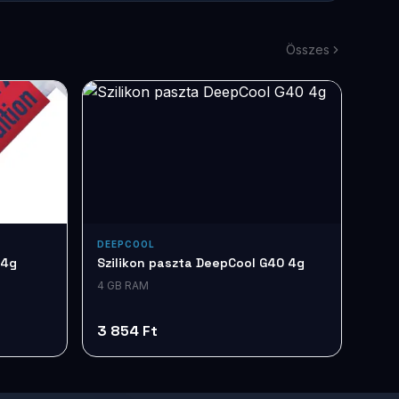
Összes
DEEPCOOL
 4g
Szilikon paszta DeepCool G40 4g
4 GB RAM
3 854 Ft