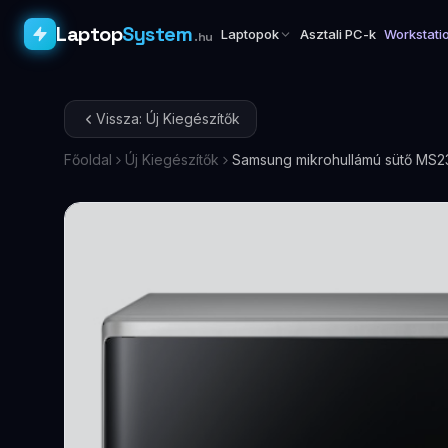
Laptop
System
Laptopok
Asztali PC-k
Workstati
.hu
Vissza: Új Kiegészítők
Főoldal
Új Kiegészítők
Samsung mikrohullámú sütő MS2