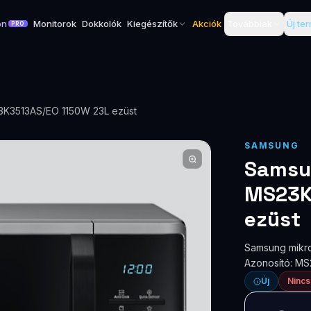
on
Monitorok
Dokkolók
Kiegészítők
Akciók
Továbbiak
Új te
PRO
3K3513AS/EO 1150W 23L ezüst
SAMSUNG
Samsu
MS23K
ezüst
Samsung mikro
Azonosító: M
Új
Nincs