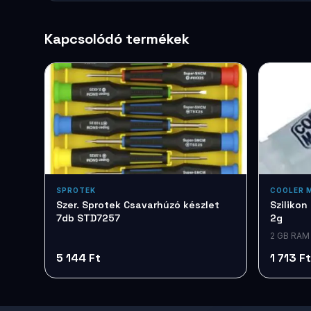
Kapcsolódó termékek
SPROTEK
COOLER 
Szer. Sprotek Csavarhúzó készlet
Sziliko
7db STD7257
2g
2 GB RAM
5 144 Ft
1 713 Ft