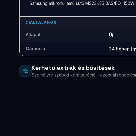
Samsung mikrohullámú sütő MS23K3513AS/EO 1150W 
ÁLTALÁNOS
Állapot
Új
Garancia
24 hónap (gy
Kérhető extrák és bővítések
Személyre szabott konfiguráció – azonnal rendelés