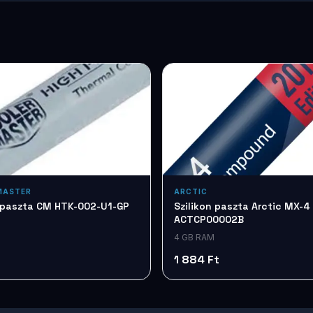
MASTER
ARCTIC
n paszta CM HTK-002-U1-GP
Szilikon paszta Arctic MX-4
ACTCP00002B
4 GB RAM
1 884 Ft