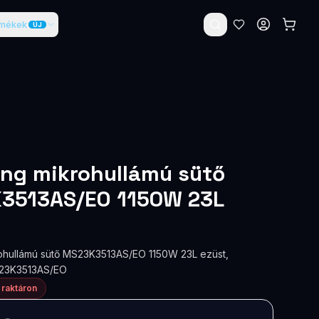
rmékek
ÚJ
ng mikrohullámú sütő
3513AS/EO 1150W 23L
hullámú sütő MS23K3513AS/EO 1150W 23L ezüst,
S23K3513AS/EO
 raktáron