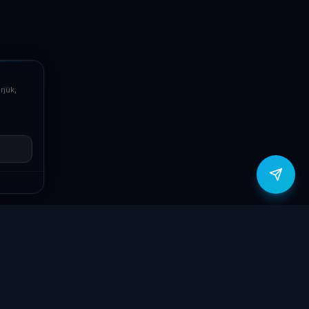
Email
info@laptopsystem.hu
Telefon
+36709400131
rjük,
Viber
Írj Viberen
zítők
Támogatás
Jogi
ók
Szolgáltatások
Adatvédelmi
szabályzat
yűzetek
Ajándékkártya
ÁSZF
GY.I.K.