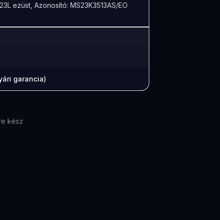
23L ezüst, Azonosító: MS23K3513AS/EO
ári garancia)
re kész