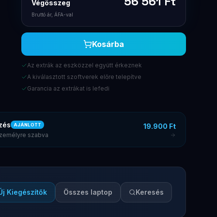
56 561
Ft
Végösszeg
Bruttó ár, ÁFA-val
Kosárba
Az extrák az eszközzel együtt érkeznek
A kiválasztott szoftverek előre telepítve
Garancia az extrákat is lefedi
zés
19.900 Ft
AJÁNLOTT
 személyre szabva
Új Kiegészítők
Összes laptop
Keresés