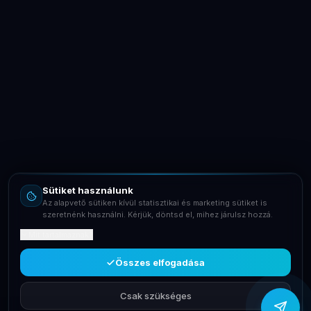
LaptopSystem Support
Segítünk! Írj vagy hívj minket.
Online – általában gyorsan válaszolunk
Email
info@laptopsystem.hu
Sütiket használunk
Telefon
Az alapvető sütiken kívül statisztikai és marketing sütiket is
+36709400131
szeretnénk használni. Kérjük, döntsd el, mihez járulsz hozzá.
Mit tartalmaznak?
Viber
Írj Viberen
Összes elfogadása
Csak szükséges