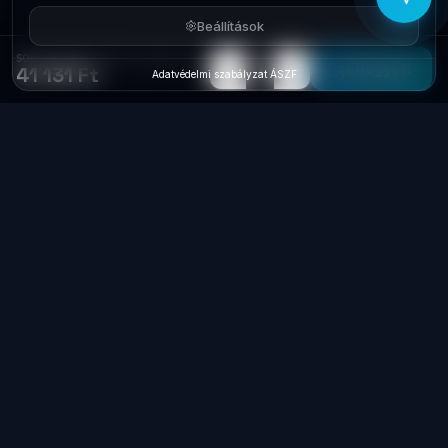
Beállítások
SONY PlayStation PS4 x Dualshock 4 V2 kontroller BlackPS71987005
−
+
1
Elfogyott
41 131 Ft
Adatvédelmi szabályzat
·
ÁSZF
Laptop
System
.hu
Minőségi használt üzleti laptopok, bevizsgálva
és garanciával. Foxpost és GLS szállítás,
személyes átvétel Dunaújvárosban.
+36 70 940 0131
info@laptopsystem.hu
Dunaújváros – személyes átvétel
Kövess minket Facebookon