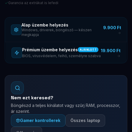
Garancia az extrákat is lefedi
Alap üzembe helyezés
9.900 Ft
Windows, driverek, böngésző — készen
megkapja
Prémium üzembe helyezés
19.900 Ft
AJÁNLOTT
BIOS, vírusvédelem, felhő, személyre szabva
Nem ezt keresed?
Böngészd a teljes kínálatot vagy szűrj RAM, processzor,
ár szerint.
Gamer kontrollerek
Összes laptop