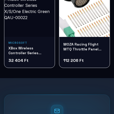
MICROSOFT
MOZA Racing Flight
XBox Wireless
MTQ Throttle Panel
Controller Series
AS014
X/S/One Electric Green
32 404 Ft
112 206 Ft
QAU-00022