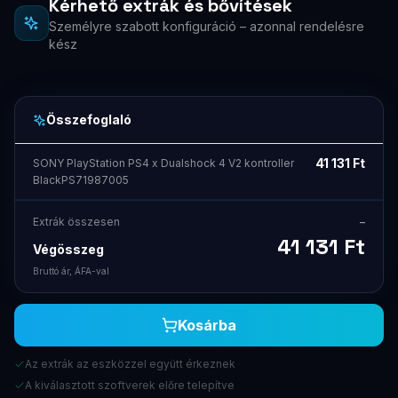
Kérhető extrák és bővítések
Személyre szabott konfiguráció – azonnal rendelésre
kész
Összefoglaló
41 131
Ft
SONY PlayStation PS4 x Dualshock 4 V2 kontroller
BlackPS71987005
Extrák összesen
–
41 131
Ft
Végösszeg
Bruttó ár, ÁFA-val
Kosárba
Az extrák az eszközzel együtt érkeznek
A kiválasztott szoftverek előre telepítve