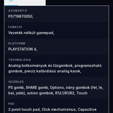
AZONOSÍTÓ
PS719870050,
FUNKCIÓ
Vezeték nélküli gamepad,
PLATFORM
PLAYSTATION 4,
TECHNOLÓGIA
Analóg botkormányok és tűzgombok, programozható
gombok, precíz kalibrálású analóg karok,
VEZÉRLÉS
PS gomb, SHARE gomb, Options, irány gombok (fel, le,
bal, jobb), action gombok, R1/L1/R1/R2, Touch
PAD
2 point touch pad, Click mechanizmus, Capacitive