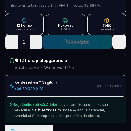
Blog
Bruttó ár, tartalmazza a 27% ÁFÁ-t · Nettó:
32 387 Ft
Szolgáltatások
12 hónap
Foxpost
Töltő
Támogatás
gyári garancia
& GLS
mellékelve
−
+
Kosárba
1
Új termékek
ÚJ
Keresés
Vásárlás
🛡️
12 hónap
alapgarancia
Saját szerviz • Windows 11 Pro
Kérdésed van? Segítünk!
Dunaújváros
+36 70 940 0131
Bejelentkezett vásárlóként
ez a termék automatikusan
bekerül a
„Saját eszközeim"
közé — ahol a garanciát,
számlákat és kompatibilis kiegészítőket is eléred.