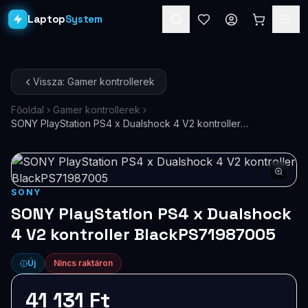
Laptop
System
Laptopok
Vissza: Gamer kontrollerek
Asztali PC-k
Főoldal
Gamer kontrollerek
SONY PlayStation PS4 x Dualshock 4 V2 kontroller
Workstation
PRO
BlackPS71987005
Monitorok
Dokkolók
SONY
SONY PlayStation PS4 x Dualshock
Kiegészítők
4 V2 kontroller BlackPS71987005
Akciók
Új
Nincs raktáron
Ajándékkártya
41 131 Ft