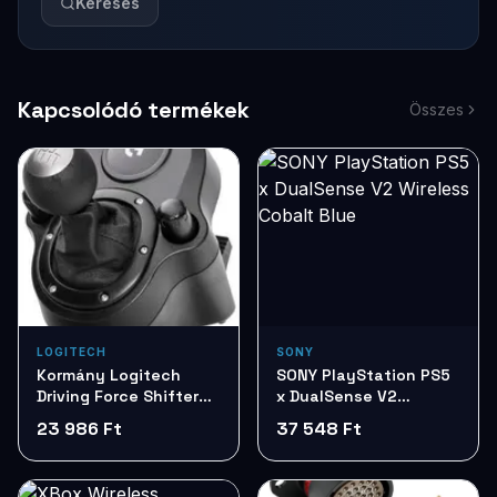
Keresés
Kapcsolódó termékek
Összes
LOGITECH
SONY
Kormány Logitech
SONY PlayStation PS5
Driving Force Shifter
x DualSense V2
sebeségváltó 941-
Wireless Cobalt Blue
23 986 Ft
37 548 Ft
000130