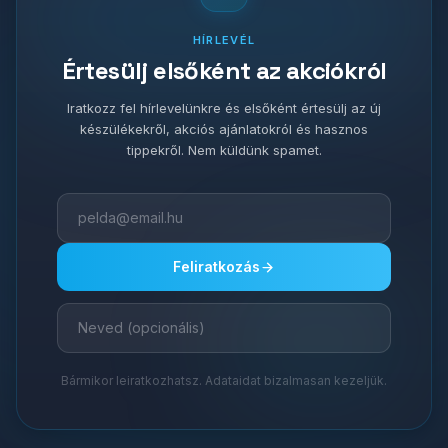
HÍRLEVÉL
Értesülj elsőként az akciókról
Iratkozz fel hírlevelünkre és elsőként értesülj az új
készülékekről, akciós ajánlatokról és hasznos
tippekről. Nem küldünk spamet.
Feliratkozás
Bármikor leiratkozhatsz. Adataidat bizalmasan kezeljük.