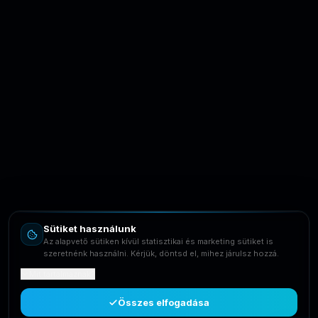
LaptopSystem Support
Segítünk! Írj vagy hívj minket.
Online – általában gyorsan válaszolunk
Email
info@laptopsystem.hu
Sütiket használunk
Telefon
Az alapvető sütiken kívül statisztikai és marketing sütiket is
+36709400131
szeretnénk használni. Kérjük, döntsd el, mihez járulsz hozzá.
Mit tartalmaznak?
Viber
Írj Viberen
Összes elfogadása