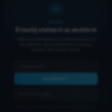
HÍRLEVÉL
Értesülj elsőként az akciókról
Iratkozz fel hírlevelünkre és elsőként értesülj az új
készülékekről, akciós ajánlatokról és hasznos
tippekről. Nem küldünk spamet.
Feliratkozás
Bármikor leiratkozhatsz. Adataidat bizalmasan kezeljük.