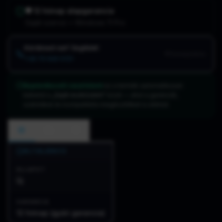
🛡️
12 hónap
alapgarancia
Saját szerviz • Windows 11 Pro
Kérdésed van? Segítünk!
Dunaújváros
+36 70 940 0131
Bejelentkezett vásárlóként
ez a termék automatikusan
bekerül a
„Saját eszközeim"
közé — ahol a garanciát,
számlákat és kompatibilis kiegészítőket is eléred.
ÁLTALÁNOS
ÁLLAPOT
Új
GARANCIA
12 hónap (gyári garancia)