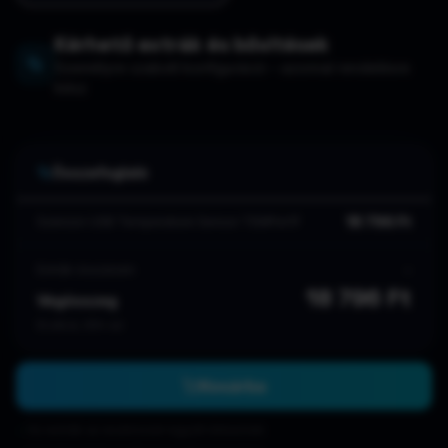
Kérhető extrák és bővítések
Személyre szabott konfiguráció – azonnal rendelésre
kész
Összefoglaló
18 796
Ft
Szenzor USB Temperature Sensor TEMPer1F
Extrák összesen
–
18 796
Ft
Végösszeg
Bruttó ár, ÁFA-val
Kosárba
Az extrák az eszközzel együtt érkeznek