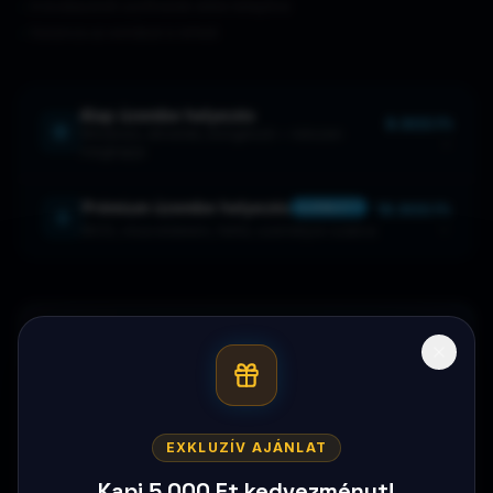
A kiválasztott szoftverek előre telepítve
Garancia az extrákat is lefedi
Alap üzembe helyezés
9.900 Ft
Windows, driverek, böngésző — készen
megkapja
Prémium üzembe helyezés
19.900 Ft
AJÁNLOTT
BIOS, vírusvédelem, felhő, személyre szabva
Nem ezt keresed?
Böngészd a teljes kínálatot vagy szűrj RAM, processzor,
ár szerint.
EXKLUZÍV AJÁNLAT
Új Kiegészítők
Összes laptop
Kapj 5 000 Ft kedvezményt!