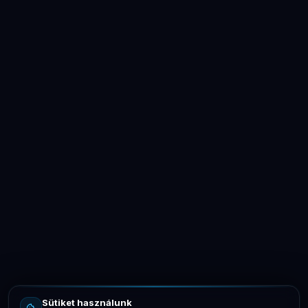
LaptopSystem Support
Segítünk! Írj vagy hívj minket.
Online – általában gyorsan válaszolunk
Email
info@laptopsystem.hu
Sütiket használunk
Telefon