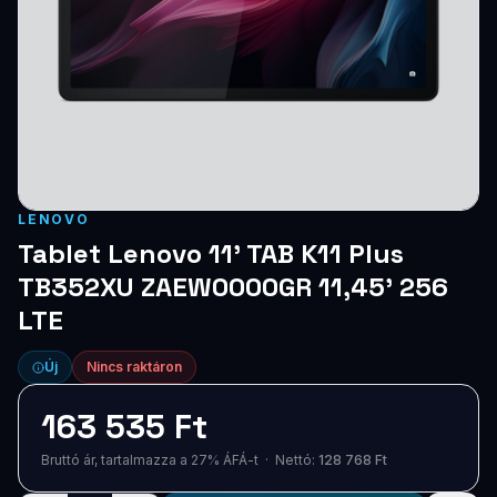
Blog
Szolgáltatások
Támogatás
Új termékek
ÚJ
LENOVO
Keresés
Vásárlás
Tablet Lenovo 11' TAB K11 Plus
TB352XU ZAEW0000GR 11,45' 256
LTE
Új
Nincs raktáron
163 535 Ft
Bruttó ár, tartalmazza a 27% ÁFÁ-t · Nettó:
128 768 Ft