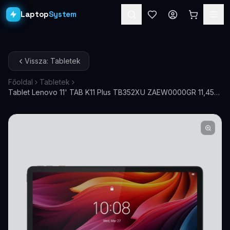
Laptop
System
Laptopok
Vissza: Tabletek
Asztali PC-k
Főoldal
Tabletek
Tablet Lenovo 11' TAB K11 Plus TB352XU ZAEW0000GR 11,45'
Workstation
PRO
256 LTE
Monitorok
Dokkolók
Kiegészítők
Akciók
Ajándékkártya