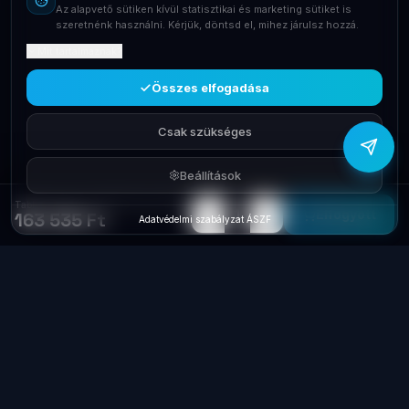
Az alapvető sütiken kívül statisztikai és marketing sütiket is
+36709400131
szeretnénk használni. Kérjük, döntsd el, mihez járulsz hozzá.
Mit tartalmaznak?
Viber
Írj Viberen
Összes elfogadása
Csak szükséges
Beállítások
Tablet Lenovo 11' TAB K11 Plus TB352XU ZAEW0000GR 11,45' 256 LTE
−
+
1
Elfogyott
163 535 Ft
Adatvédelmi szabályzat
·
ÁSZF
Laptop
System
.hu
Minőségi használt üzleti laptopok, bevizsgálva
és garanciával. Foxpost és GLS szállítás,
személyes átvétel Dunaújvárosban.