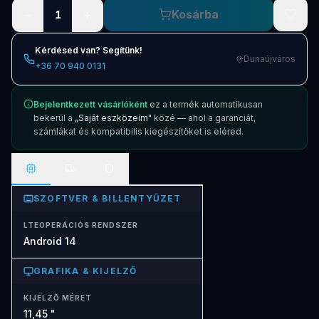
−
+
Kosárba
1
Kérdésed van? Segítünk!
Dunaújváros
+36 70 940 0131
Bejelentkezett vásárlóként
ez a termék automatikusan
bekerül a
„Saját eszközeim"
közé — ahol a garanciát,
számlákat és kompatibilis kiegészítőket is eléred.
SZOFTVER & BILLENTYŰZET
LTEOPERÁCIÓS RENDSZER
Android 14
GRAFIKA & KIJELZŐ
KIJELZŐ MÉRET
11,45 "