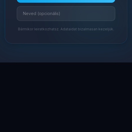
Bármikor leiratkozhatsz. Adataidat bizalmasan kezeljük.