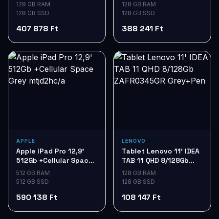
Space Gray ML2I2
ML2J2
128 GB RAM
128 GB RAM
128 GB SSD
128 GB SSD
407 878 Ft
388 241 Ft
APPLE
LENOVO
Apple iPad Pro 12,9'
Tablet Lenovo 11' IDEA
512Gb +Cellular Space
TAB 11 QHD 8/128Gb
Grey mtjd2hc/a
ZAFR0345GR Grey+Pen
512 GB RAM
128 GB RAM
512 GB SSD
128 GB SSD
590 138 Ft
108 147 Ft