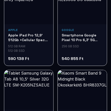
APPLE
GOOGLE
Apple iPad Pro 12,9'
Smartphone Google
512Gb +Cellular Space
Pixel 10 Pro 6,3' 5G
Grey mtjd2hc/a
16/256Gb DS Jádezöld
512 GB RAM
256 GB SSD
512 GB SSD
590 138 Ft
540 855 Ft