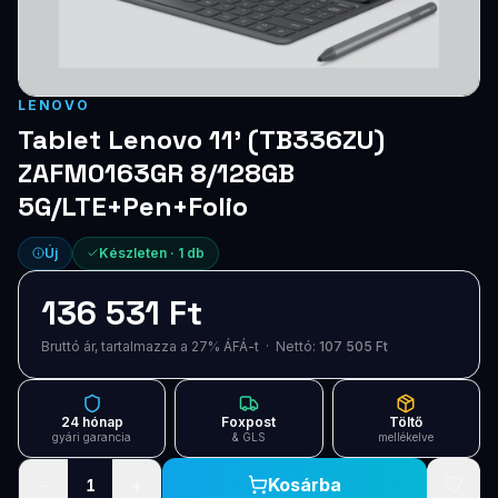
Blog
Szolgáltatások
LENOVO
Támogatás
Tablet Lenovo 11' (TB336ZU)
ZAFM0163GR 8/128GB
Új termékek
ÚJ
5G/LTE+Pen+Folio
Keresés
Vásárlás
Új
Készleten ·
1
db
136 531 Ft
Bruttó ár, tartalmazza a 27% ÁFÁ-t · Nettó:
107 505 Ft
24 hónap
Foxpost
Töltő
gyári garancia
& GLS
mellékelve
−
+
Kosárba
1