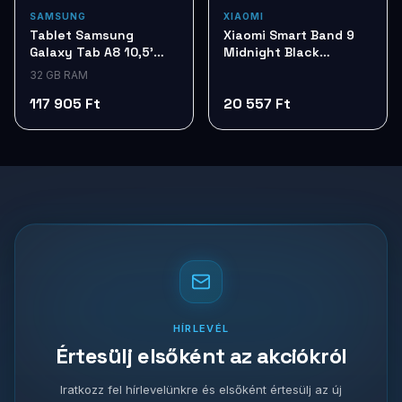
SAMSUNG
XIAOMI
Tablet Samsung
Xiaomi Smart Band 9
Galaxy Tab A8 10,5'
Midnight Black
Silver 32G LTE SM-
Okoskarkötő
32 GB RAM
X205NZSAEUE
BHR8337GL
117 905 Ft
20 557 Ft
HÍRLEVÉL
Értesülj elsőként az akciókról
Iratkozz fel hírlevelünkre és elsőként értesülj az új