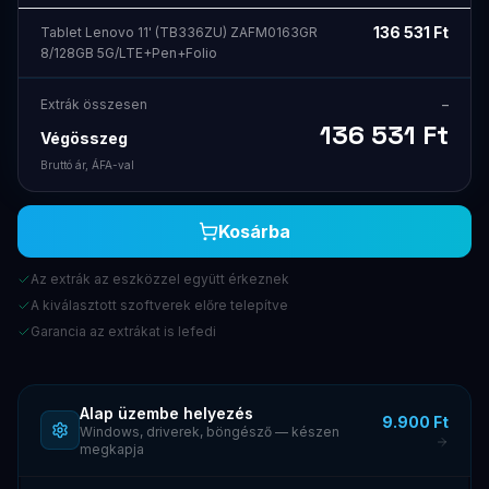
136 531
Ft
Tablet Lenovo 11' (TB336ZU) ZAFM0163GR
8/128GB 5G/LTE+Pen+Folio
Extrák összesen
–
136 531
Ft
Végösszeg
Bruttó ár, ÁFA-val
Kosárba
Az extrák az eszközzel együtt érkeznek
A kiválasztott szoftverek előre telepítve
Garancia az extrákat is lefedi
Alap üzembe helyezés
9.900 Ft
Windows, driverek, böngésző — készen
megkapja