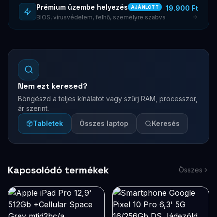
Prémium üzembe helyezés
19.900 Ft
AJÁNLOTT
BIOS, vírusvédelem, felhő, személyre szabva
Nem ezt keresed?
Böngészd a teljes kínálatot vagy szűrj RAM, processzor,
ár szerint.
Tabletek
Összes laptop
Keresés
Kapcsolódó termékek
Összes