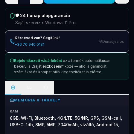
🛡️
24 hónap
alapgarancia
Saját szerviz • Windows 11 Pro
Kérdésed van? Segítünk!
Dunaújváros
+36 70 940 0131
Bejelentkezett vásárlóként
ez a termék automatikusan
bekerül a
„Saját eszközeim"
közé — ahol a garanciát,
számlákat és kompatibilis kiegészítőket is eléred.
MEMÓRIA & TÁRHELY
RAM
8GB, Wi-Fi, Bluetooth, 4G/LTE, 5G/NR, GPS, GSM-call,
USB-C: 1db, 8MP, 5MP, 7040mAh, vízálló, Android 15,