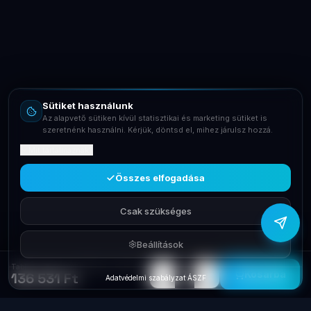
Segítünk! Írj vagy hívj minket.
Online – általában gyorsan válaszolunk
Email
info@laptopsystem.hu
Sütiket használunk
Telefon
Az alapvető sütiken kívül statisztikai és marketing sütiket is
+36709400131
szeretnénk használni. Kérjük, döntsd el, mihez járulsz hozzá.
Mit tartalmaznak?
Viber
Írj Viberen
Összes elfogadása
Csak szükséges
Beállítások
Tablet Lenovo 11' (TB336ZU) ZAFM0163GR 8/128GB 5G/LTE+Pen+Folio
−
+
1
Kosárba
136 531 Ft
Adatvédelmi szabályzat
·
ÁSZF