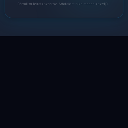
Bármikor leiratkozhatsz. Adataidat bizalmasan kezeljük.