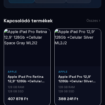
Kapcsolódó termékek
Összes
APPLE
APPLE
Apple iPad Pro Retina
Apple iPad Pro 12,9'
12,9' 128Gb +Cellular
128Gb +Celular Silver
Space Gray ML2I2
ML2J2
128 GB RAM
128 GB RAM
128 GB SSD
128 GB SSD
407 878 Ft
388 241 Ft