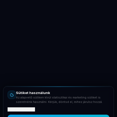
LaptopSystem Support
Segítünk! Írj vagy hívj minket.
Online – általában gyorsan válaszolunk
Email
info@laptopsystem.hu
Sütiket használunk
Telefon
Az alapvető sütiken kívül statisztikai és marketing sütiket is
+36709400131
szeretnénk használni. Kérjük, döntsd el, mihez járulsz hozzá.
Mit tartalmaznak?
Viber
Írj Viberen