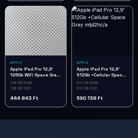
APPLE
APPLE
Apple iPad Pro 12,9'
Apple iPad Pro 12,9'
128Gb WiFi Space Gray
512Gb +Cellular Space
my2h2hc/a
Grey mtjd2hc/a
128 GB RAM
512 GB RAM
128 GB SSD
512 GB SSD
444 843 Ft
590 138 Ft