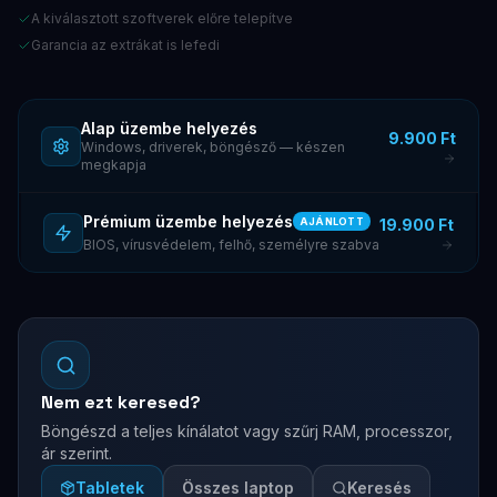
A kiválasztott szoftverek előre telepítve
Garancia az extrákat is lefedi
Alap üzembe helyezés
9.900 Ft
Windows, driverek, böngésző — készen
megkapja
Prémium üzembe helyezés
19.900 Ft
AJÁNLOTT
BIOS, vírusvédelem, felhő, személyre szabva
Nem ezt keresed?
Böngészd a teljes kínálatot vagy szűrj RAM, processzor,
ár szerint.
Tabletek
Összes laptop
Keresés