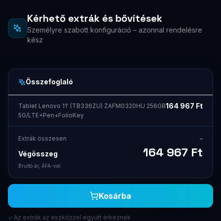
Kérhető extrák és bővítések
Személyre szabott konfiguráció – azonnal rendelésre
kész
Összefoglaló
164 967
Ft
Tablet Lenovo 11' (TB336ZU) ZAFM0320HU 256GB
5G/LTE+Pen+FolioKey
Extrák összesen
–
164 967
Ft
Végösszeg
Bruttó ár, ÁFA-val
Kosárba
Az extrák az eszközzel együtt érkeznek