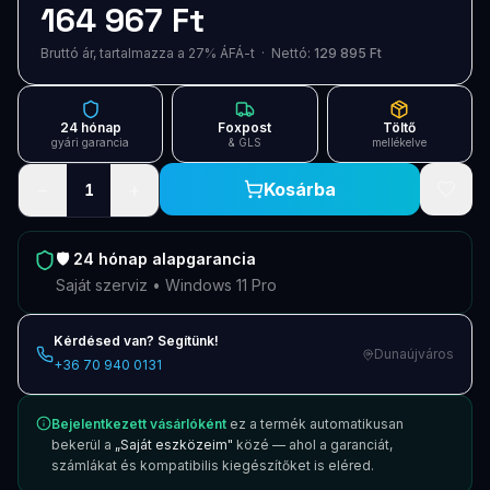
164 967 Ft
Blog
Bruttó ár, tartalmazza a 27% ÁFÁ-t · Nettó:
129 895 Ft
Szolgáltatások
Támogatás
24 hónap
Foxpost
Töltő
gyári garancia
& GLS
mellékelve
Új termékek
ÚJ
−
+
Kosárba
1
Keresés
Vásárlás
🛡️
24 hónap
alapgarancia
Saját szerviz • Windows 11 Pro
Kérdésed van? Segítünk!
Dunaújváros
+36 70 940 0131
Bejelentkezett vásárlóként
ez a termék automatikusan
bekerül a
„Saját eszközeim"
közé — ahol a garanciát,
számlákat és kompatibilis kiegészítőket is eléred.