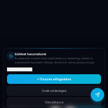
LaptopSystem Support
Segítünk! Írj vagy hívj minket.
Online – általában gyorsan válaszolunk
Email
info@laptopsystem.hu
Sütiket használunk
Telefon
Az alapvető sütiken kívül statisztikai és marketing sütiket is
+36709400131
szeretnénk használni. Kérjük, döntsd el, mihez járulsz hozzá.
Mit tartalmaznak?
Viber
Írj Viberen
Összes elfogadása
Csak szükséges
Beállítások