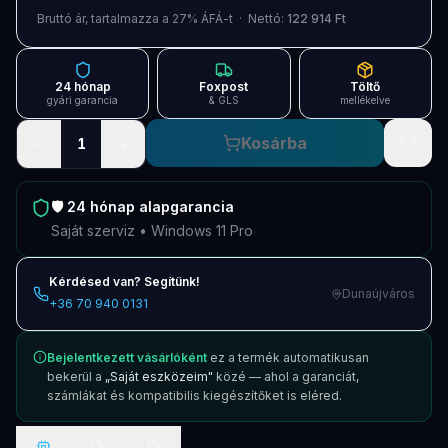
Blog
Bruttó ár, tartalmazza a 27% ÁFÁ-t · Nettó:
122 914 Ft
Szolgáltatások
24 hónap
Foxpost
Töltő
Támogatás
gyári garancia
& GLS
mellékelve
−
+
Kosárba
1
Új termékek
ÚJ
Keresés
Vásárlás
🛡️
24 hónap
alapgarancia
Saját szerviz • Windows 11 Pro
Kérdésed van? Segítünk!
Dunaújváros
+36 70 940 0131
Bejelentkezett vásárlóként
ez a termék automatikusan
bekerül a
„Saját eszközeim"
közé — ahol a garanciát,
számlákat és kompatibilis kiegészítőket is eléred.