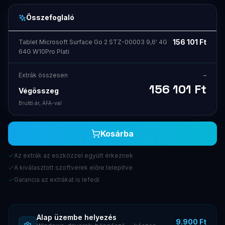
Összefoglaló
156 101
Ft
Tablet Microsoft Surface Go 2 STZ-00003 9,6' 4G
64G W10Pro Plati
Extrák összesen
–
156 101
Ft
Végösszeg
Bruttó ár, ÁFA-val
Kosárba
Az extrák az eszközzel együtt érkeznek
A kiválasztott szoftverek előre telepítve
Garancia az extrákat is lefedi
Alap üzembe helyezés
9.900 Ft