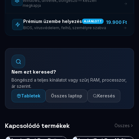
Windows, driverek, böngésző — készen
megkapja
Prémium üzembe helyezés
19.900 Ft
AJÁNLOTT
BIOS, vírusvédelem, felhő, személyre szabva
Nem ezt keresed?
Böngészd a teljes kínálatot vagy szűrj RAM, processzor,
ár szerint.
Tabletek
Összes laptop
Keresés
Kapcsolódó termékek
Összes