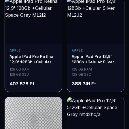
APPLE
APPLE
Apple iPad Pro Retina
Apple iPad Pro 12,9'
12,9' 128Gb +Cellular
128Gb +Celular Silver
Space Gray ML2I2
ML2J2
128 GB RAM
128 GB RAM
128 GB SSD
128 GB SSD
407 878 Ft
388 241 Ft