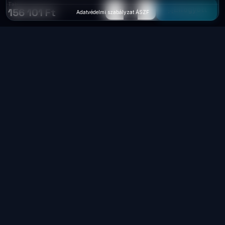
Tablet Microsoft Surface Go 2 STZ-00003 9,6' 4G 64G W10Pro Plati
−
+
1
Elfogyott
156 101 Ft
Adatvédelmi szabályzat
·
ÁSZF
Laptop
System
.hu
Minőségi használt üzleti laptopok, bevizsgálva
és garanciával. Foxpost és GLS szállítás,
személyes átvétel Dunaújvárosban.
+36 70 940 0131
info@laptopsystem.hu
Dunaújváros – személyes átvétel
Kövess minket Facebookon
laptopsystem.hu