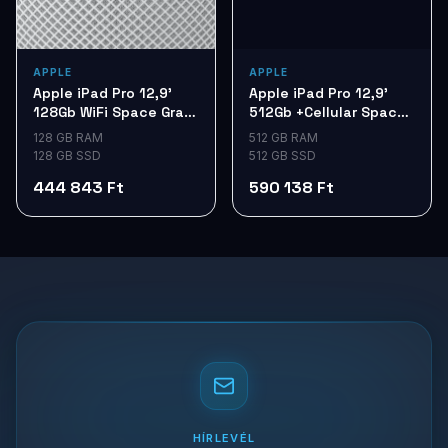
APPLE
APPLE
Apple iPad Pro 12,9'
Apple iPad Pro 12,9'
128Gb WiFi Space Gray
512Gb +Cellular Space
my2h2hc/a
Grey mtjd2hc/a
128 GB RAM
512 GB RAM
128 GB SSD
512 GB SSD
444 843 Ft
590 138 Ft
HÍRLEVÉL