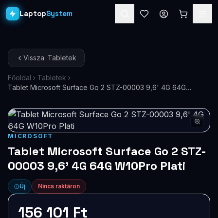
Laptop
System
Laptopok
Vissza: Tabletek
Asztali PC-k
Főoldal
Tabletek
Tablet Microsoft Surface Go 2 STZ-00003 9,6' 4G 64G
Workstation
PRO
W10Pro Plati
Monitorok
Dokkolók
MICROSOFT
Tablet Microsoft Surface Go 2 STZ-
Kiegészítők
00003 9,6' 4G 64G W10Pro Plati
Akciók
Új
Nincs raktáron
Ajándékkártya
156 101 Ft