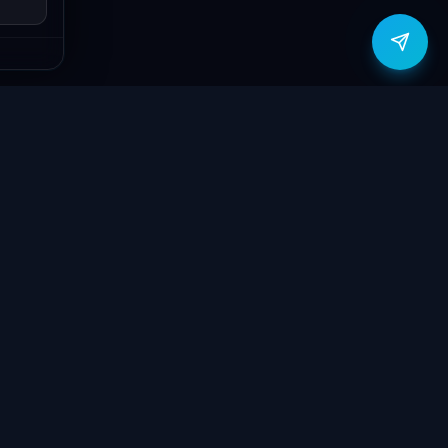
zítők
Támogatás
Jogi
ók
Szolgáltatások
Adatvédelmi
szabályzat
yűzetek
Ajándékkártya
ÁSZF
GY.I.K.
Kapcsolat
Garancia bejelentő
k
Elállási nyilatkozat
töltők
Kapcsolat
ve
Szállítás & Fizetés
Garanciális feltételek
látorok
Blog
 megtekintése
Rólunk