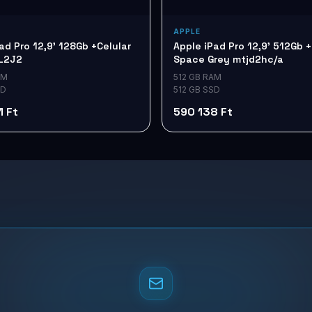
APPLE
ad Pro 12,9' 128Gb +Celular
Apple iPad Pro 12,9' 512Gb +
ML2J2
Space Grey mtjd2hc/a
AM
512 GB RAM
SD
512 GB SSD
1 Ft
590 138 Ft