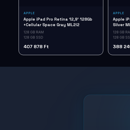
APPLE
APPLE
Apple iPad Pro Retina 12,9' 128Gb
Apple iP
+Cellular Space Gray ML2I2
Silver 
128 GB RAM
128 GB R
128 GB SSD
128 GB S
407 878 Ft
388 24