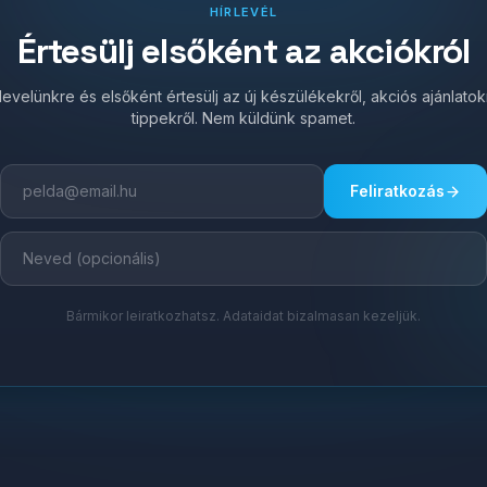
HÍRLEVÉL
Értesülj elsőként az akciókról
írlevelünkre és elsőként értesülj az új készülékekről, akciós ajánlato
tippekről. Nem küldünk spamet.
Feliratkozás
Bármikor leiratkozhatsz. Adataidat bizalmasan kezeljük.