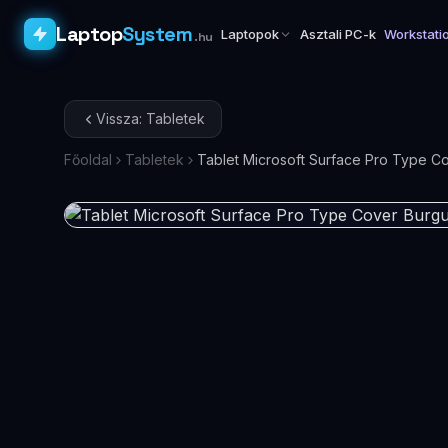
Laptop
System
Laptopok
Asztali PC-k
Workstati
.hu
Vissza: Tabletek
Főoldal
Tabletek
Tablet Microsoft Surface Pro Type 