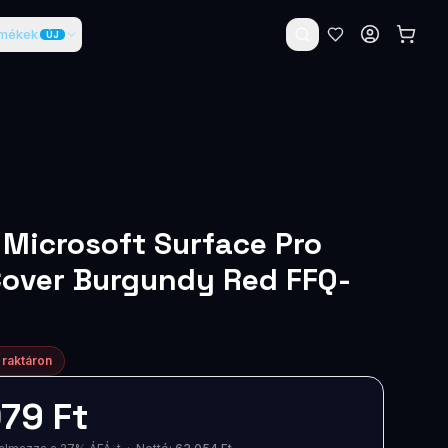
rmékek
ÚJ
 Microsoft Surface Pro
over Burgundy Red FFQ-
 raktáron
79 Ft