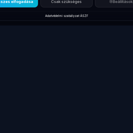
szes elfogadása
Csak szükséges
Beállítások
Adatvédelmi szabályzat
·
ÁSZF
Új termékek
Márkák
Kiegés
Új Laptopok
Lenovo ThinkPad
Dokkol
Új Monitorok
Dell Latitude
Billent
gépek
Új Asztali PC-k
HP EliteBook
Egerek
Új Dokkolók
Fujitsu laptopok
Táskák
Új Laptop Töltők
Microsoft Surface
Kábele
Laptop
Összes laptop
Laptop 
Akkumulátorok
kek
Gamer laptopok
Pendri
Új Kiegészítők
Akciós Termékek
Laptop
Lenovo Laptopok
akkumu
Összes megtekintése
Összes
→
→