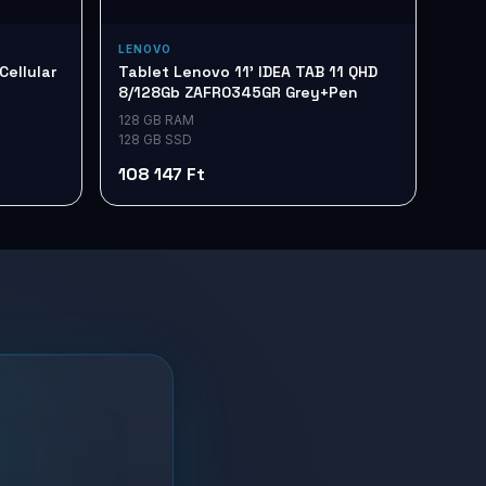
LENOVO
Cellular
Tablet Lenovo 11' IDEA TAB 11 QHD
8/128Gb ZAFR0345GR Grey+Pen
128 GB RAM
128 GB SSD
108 147 Ft