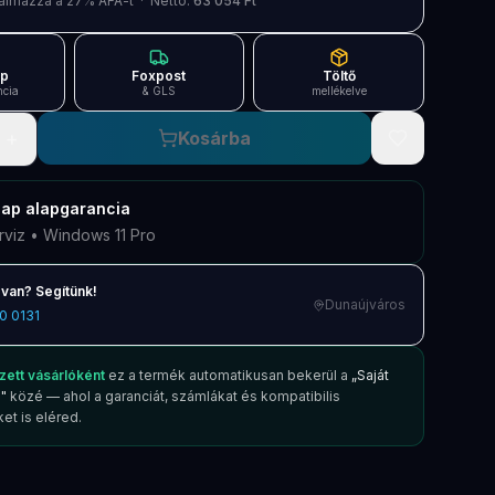
artalmazza a 27% ÁFÁ-t · Nettó:
63 054 Ft
ap
Foxpost
Töltő
ncia
& GLS
mellékelve
+
Kosárba
nap
alapgarancia
rviz • Windows 11 Pro
van? Segítünk!
Dunaújváros
0 0131
zett vásárlóként
ez a termék automatikusan bekerül a
„Saját
"
közé — ahol a garanciát, számlákat és kompatibilis
et is eléred.