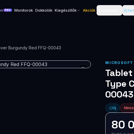
on
Monitorok
Dokkolók
Kiegészítők
Akciók
Továbbiak
Új te
PRO
Cover Burgundy Red FFQ-00043
MICROSOFT
Tablet
Type C
00043
Új
Nincs
80 0