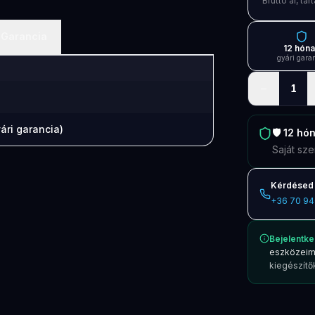
Bruttó ár, t
Garancia
12 hón
gyári gara
−
1
ári garancia)
🛡️
12 hó
Saját sze
Kérdésed 
+36 70 94
Bejelentke
eszközeim
kiegészítők