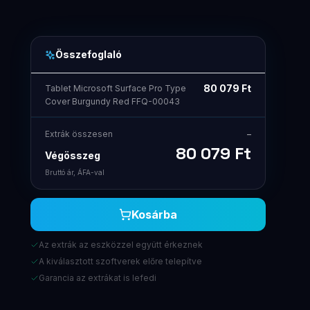
Összefoglaló
80 079
Ft
Tablet Microsoft Surface Pro Type
Cover Burgundy Red FFQ-00043
Extrák összesen
–
80 079
Ft
Végösszeg
Bruttó ár, ÁFA-val
Kosárba
Az extrák az eszközzel együtt érkeznek
A kiválasztott szoftverek előre telepítve
Garancia az extrákat is lefedi