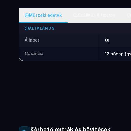
Műszaki adatok
Szállítás & fizetés
ÁLTALÁNOS
Állapot
Új
Garancia
12 hónap (gy
Kérhető extrák és bővítések