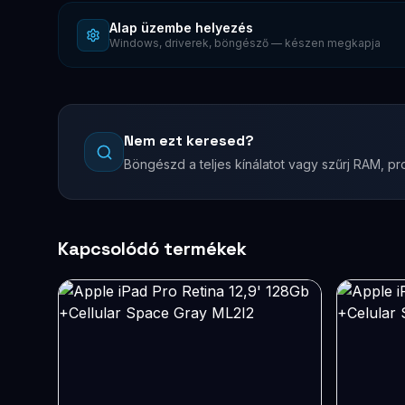
Alap üzembe helyezés
Windows, driverek, böngésző — készen megkapja
Nem ezt keresed?
Böngészd a teljes kínálatot vagy szűrj RAM, pro
Kapcsolódó termékek