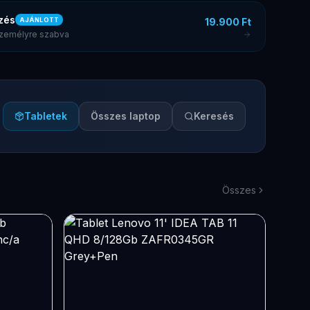
zés
19.900 Ft
AJÁNLOTT
 személyre szabva
Tabletek
Összes laptop
Keresés
Összes