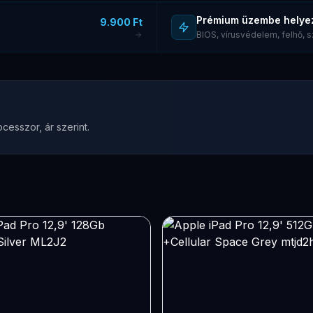
Prémium üzembe helye
9.900 Ft
BIOS, vírusvédelem, felhő,
cesszor, ár szerint.