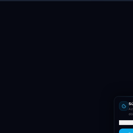
Sü
Az
dö
Mit ta