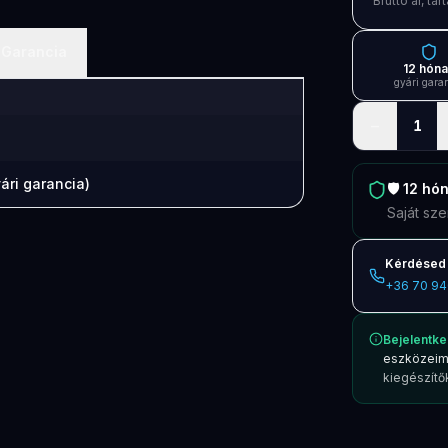
Bruttó ár, t
Garancia
12 hón
gyári gara
−
1
ári garancia)
🛡️
12 hó
Saját sze
Kérdésed 
+36 70 94
Bejelentke
eszközeim
kiegészítők