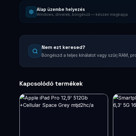
Alap üzembe helyezés
Windows, driverek, böngésző — készen megkapja
Nem ezt keresed?
Böngészd a teljes kínálatot vagy szűrj RAM, pro
Kapcsolódó termékek