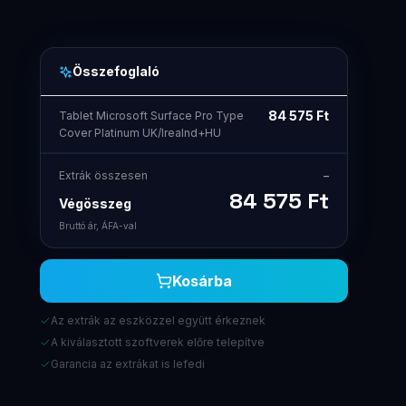
Összefoglaló
84 575
Ft
Tablet Microsoft Surface Pro Type
Cover Platinum UK/Irealnd+HU
Extrák összesen
–
84 575
Ft
Végösszeg
Bruttó ár, ÁFA-val
Kosárba
Az extrák az eszközzel együtt érkeznek
A kiválasztott szoftverek előre telepítve
Garancia az extrákat is lefedi