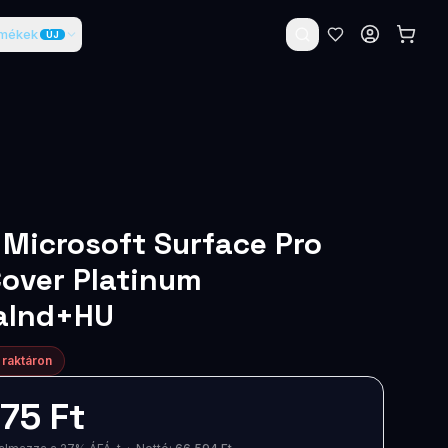
rmékek
ÚJ
 Microsoft Surface Pro
over Platinum
ealnd+HU
 raktáron
75 Ft