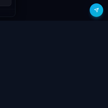
zítők
Támogatás
Jogi
ók
Szolgáltatások
Adatvédelmi
szabályzat
yűzetek
Ajándékkártya
ÁSZF
GY.I.K.
Kapcsolat
Garancia bejelentő
k
Elállási nyilatkozat
töltők
Kapcsolat
ve
Szállítás & Fizetés
Garanciális feltételek
látorok
Blog
 megtekintése
Rólunk