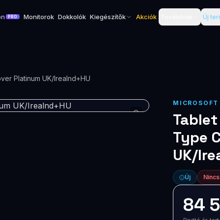
on
Monitorok
Dokkolók
Kiegészítők
Akciók
Továbbiak
Új te
PRO
over Platinum UK/Irealnd+HU
MICROSOFT
Tablet
Type C
UK/Ir
Új
Nincs
84 5