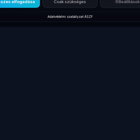
szes elfogadása
Csak szükséges
Beállítások
Adatvédelmi szabályzat
·
ÁSZF
Új termékek
Márkák
Kiegés
Új Laptopok
Lenovo ThinkPad
Dokkol
Új Monitorok
Dell Latitude
Billent
gépek
Új Asztali PC-k
HP EliteBook
Egerek
Új Dokkolók
Összes laptop
Táskák
Új Laptop Töltők
Gamer laptopok
Kábele
Laptop
Akciós Termékek
Laptop 
Akkumulátorok
kek
HP ProBook
Pendri
Új Kiegészítők
Laptop
Lenovo Laptopok
akkumu
Összes megtekintése
Összes
→
→