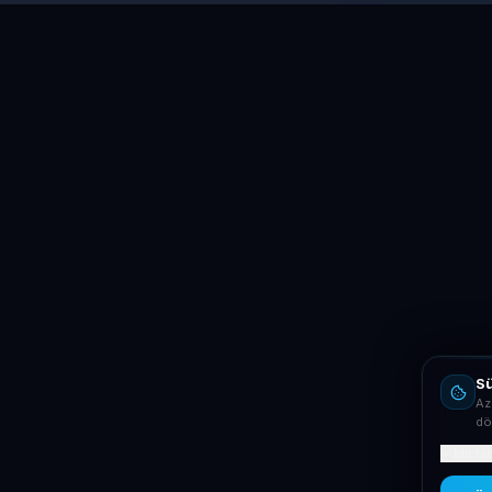
Sü
Az
dö
Mit ta