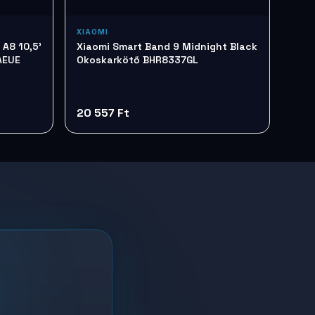
XIAOMI
A8 10,5'
Xiaomi Smart Band 9 Midnight Black
AEUE
Okoskarkötő BHR8337GL
20 557 Ft