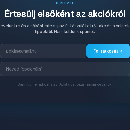
HÍRLEVÉL
Értesülj elsőként az akciókról
írlevelünkre és elsőként értesülj az új készülékekről, akciós ajánlato
tippekről. Nem küldünk spamet.
Feliratkozás
Bármikor leiratkozhatsz. Adataidat bizalmasan kezeljük.