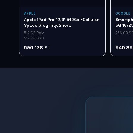
APPLE
GOOGLE
Apple iPad Pro 12,9' 512Gb +Cellular
Smartpho
Space Grey mtjd2hc/a
5G 16/2
512 GB RAM
256 GB S
512 GB SSD
590 138 Ft
540 85