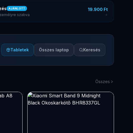
zés
19.900 Ft
AJÁNLOTT
 személyre szabva
Tabletek
Összes laptop
Keresés
Összes