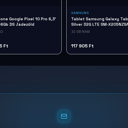
SAMSUNG
ne Google Pixel 10 Pro 6,3'
Tablet Samsung Galaxy Tab 
56Gb DS Jádezöld
Silver 32G LTE SM-X205NZS
SD
32 GB RAM
5 Ft
117 905 Ft