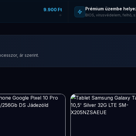
Prémium üzembe helye
9.900 Ft
BIOS, vírusvédelem, felhő,
cesszor, ár szerint.