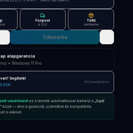
artalmazza a 27% ÁFÁ-t · Nettó:
66 594 Ft
ap
Foxpost
Töltő
ncia
& GLS
mellékelve
+
Kosárba
nap
alapgarancia
rviz • Windows 11 Pro
van? Segítünk!
Dunaújváros
0 0131
zett vásárlóként
ez a termék automatikusan bekerül a
„Saját
"
közé — ahol a garanciát, számlákat és kompatibilis
et is eléred.