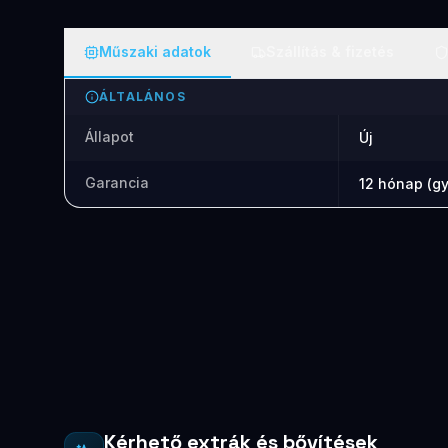
Műszaki adatok
Szállítás & fizetés
ÁLTALÁNOS
Állapot
Új
Garancia
12 hónap (gy
Kérhető extrák és bővítések