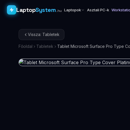
Laptop
System
Laptopok
Asztali PC-k
Workstati
.hu
Vissza: Tabletek
Főoldal
Tabletek
Tablet Microsoft Surface Pro Type C