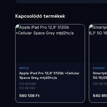
Kapcsolódó termékek
APPLE
GOOGLE
Apple iPad Pro 12,9' 512Gb +Cellular
Smartpho
Space Grey mtjd2hc/a
5G 16/2
512 GB RAM
256 GB S
512 GB SSD
590 138 Ft
540 85