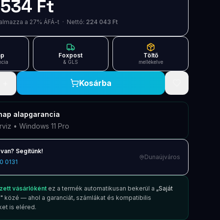
534 Ft
artalmazza a 27% ÁFÁ-t · Nettó:
224 043 Ft
ap
Foxpost
Töltő
ncia
& GLS
mellékelve
+
Kosárba
nap
alapgarancia
rviz • Windows 11 Pro
van? Segítünk!
Dunaújváros
0 0131
zett vásárlóként
ez a termék automatikusan bekerül a
„Saját
"
közé — ahol a garanciát, számlákat és kompatibilis
et is eléred.