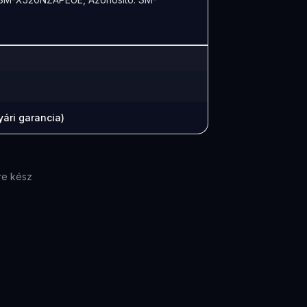
ári garancia)
re kész