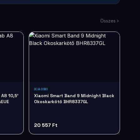
Összes
XIAOMI
A8 10,5'
Xiaomi Smart Band 9 Midnight Black
AEUE
Okoskarkötő BHR8337GL
20 557 Ft