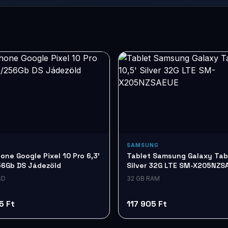
SAMSUNG
ne Google Pixel 10 Pro 6,3'
Tablet Samsung Galaxy Tab 
56Gb DS Jádezöld
Silver 32G LTE SM-X205NZS
SD
32 GB RAM
5 Ft
117 905 Ft