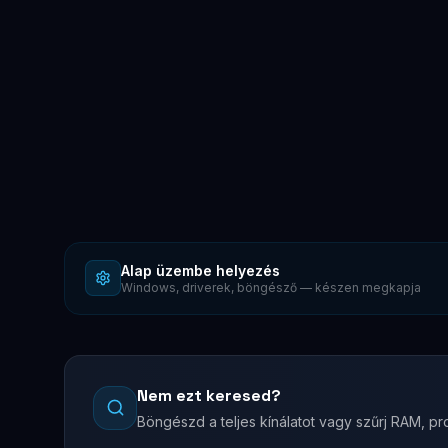
Alap üzembe helyezés
Windows, driverek, böngésző — készen megkapja
Nem ezt keresed?
Böngészd a teljes kínálatot vagy szűrj RAM, pro