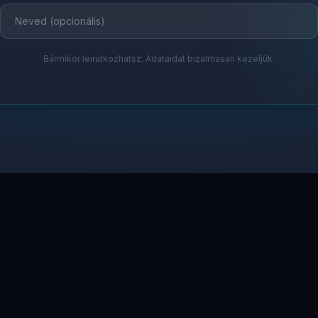
Bármikor leiratkozhatsz. Adataidat bizalmasan kezeljük.