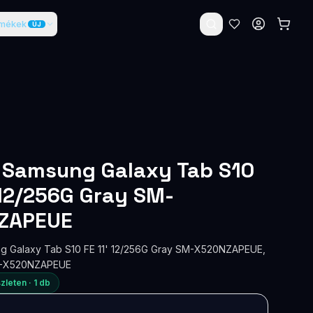
rmékek
ÚJ
 Samsung Galaxy Tab S10
 12/256G Gray SM-
ZAPEUE
g Galaxy Tab S10 FE 11' 12/256G Gray SM-X520NZAPEUE,
M-X520NZAPEUE
zleten ·
1
db