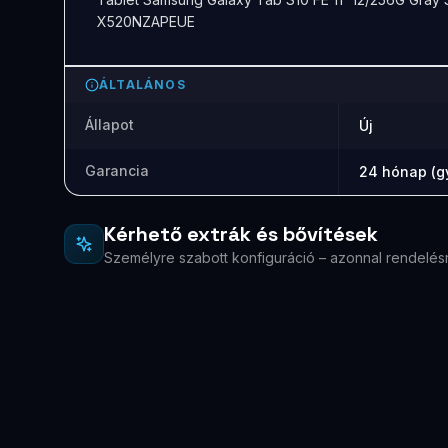
X520NZAPEUE
ÁLTALÁNOS
Állapot
Új
Garancia
24 hónap (gy
Kérhető extrák és bővítések
Személyre szabott konfiguráció – azonnal rendelés