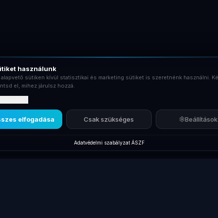
tiket használunk
 alapvető sütiken kívül statisztikai és marketing sütiket is szeretnénk használni. Ké
ntsd el, mihez járulsz hozzá.
rtalmaznak?
szes elfogadása
Csak szükséges
Beállítások
Adatvédelmi szabályzat
·
ÁSZF
Új termékek
Márkák
Kiegés
Új Laptopok
Lenovo ThinkPad
Dokkol
Új Monitorok
Dell Latitude
Billent