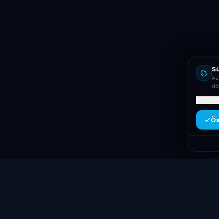
Sü
Az
dö
Mit ta
Ös
Kategóriák
Laptop
System
.hu
Laptopok
Minőségi használt üzleti laptopok,
Asztali PC-k