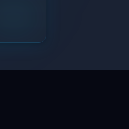
LaptopSystem Support
Segítünk! Írj vagy hívj minket.
Online – általában gyorsan válaszolunk