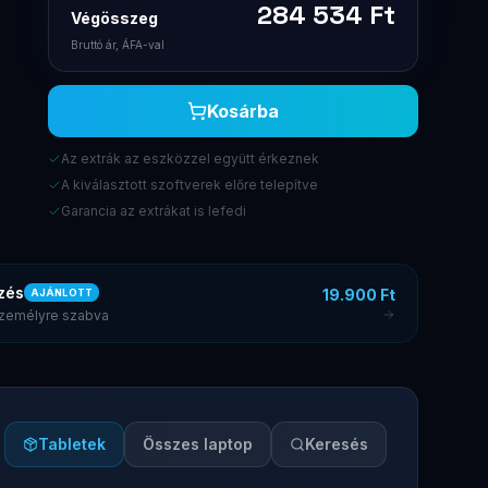
284 534
Ft
Végösszeg
Bruttó ár, ÁFA-val
Kosárba
Az extrák az eszközzel együtt érkeznek
A kiválasztott szoftverek előre telepítve
Garancia az extrákat is lefedi
zés
19.900 Ft
AJÁNLOTT
 személyre szabva
Tabletek
Összes laptop
Keresés