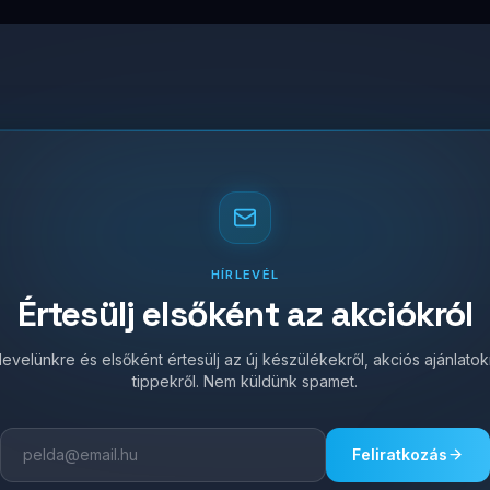
HÍRLEVÉL
Értesülj elsőként az akciókról
írlevelünkre és elsőként értesülj az új készülékekről, akciós ajánlato
tippekről. Nem küldünk spamet.
Feliratkozás