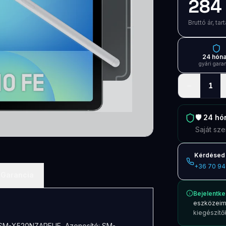
284 
Bruttó ár, t
24 hón
gyári gara
−
1
🛡️
24 hó
Saját sze
Kérdésed 
+36 70 94
Garancia
Bejelentke
eszközeim
kiegészítők
y SM-X520NZAPEUE, Azonosító: SM-