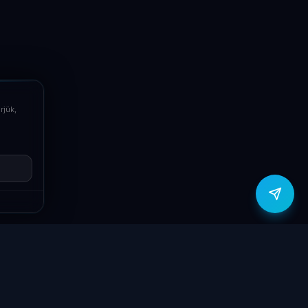
Email
info@laptopsystem.hu
Telefon
+36709400131
rjük,
Viber
Írj Viberen
zítők
Támogatás
Jogi
ók
Szolgáltatások
Adatvédelmi
szabályzat
yűzetek
Ajándékkártya