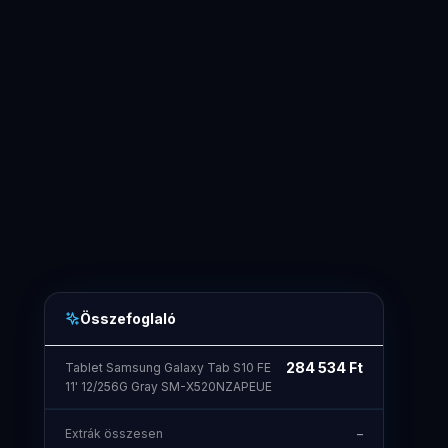
Összefoglaló
284 534
Ft
Tablet Samsung Galaxy Tab S10 FE
11' 12/256G Gray SM-X520NZAPEUE
Extrák összesen
–