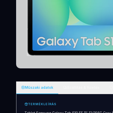
Műszaki adatok
Szállítás & fizetés
TERMÉKLEÍRÁS
Tablet Samsung Galaxy Tab S10 FE 11' 12/256G Gra