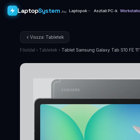
Laptop
System
Laptopok
Asztali PC-k
Workstati
.hu
Vissza: Tabletek
Főoldal
Tabletek
Tablet Samsung Galaxy Tab S10 FE 1