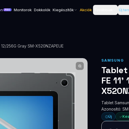
on
Monitorok
Dokkolók
Kiegészítők
Akciók
Továbbiak
Új te
PRO
1' 12/256G Gray SM-X520NZAPEUE
SAMSUNG
Tablet
FE 11'
X520N
Tablet Samsun
Azonosító: S
Új
Kés