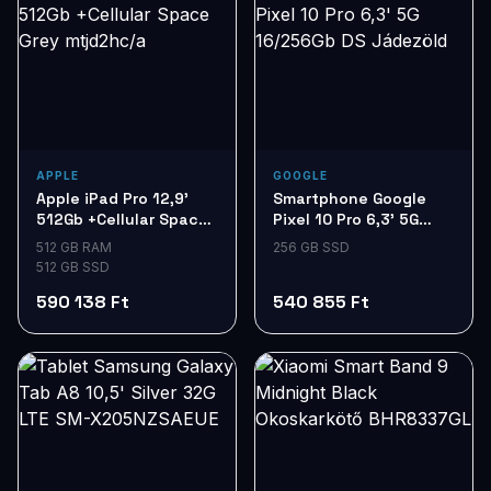
APPLE
GOOGLE
Apple iPad Pro 12,9'
Smartphone Google
512Gb +Cellular Space
Pixel 10 Pro 6,3' 5G
Grey mtjd2hc/a
16/256Gb DS Jádezöld
512 GB RAM
256 GB SSD
512 GB SSD
590 138 Ft
540 855 Ft