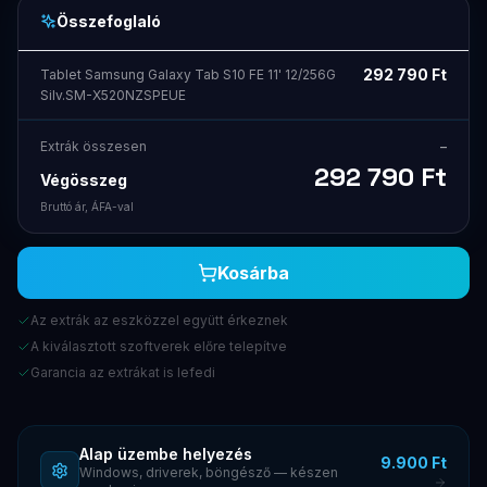
Összefoglaló
292 790
Ft
Tablet Samsung Galaxy Tab S10 FE 11' 12/256G
Silv.SM-X520NZSPEUE
Extrák összesen
–
292 790
Ft
Végösszeg
Bruttó ár, ÁFA-val
Kosárba
Az extrák az eszközzel együtt érkeznek
A kiválasztott szoftverek előre telepítve
Garancia az extrákat is lefedi
Alap üzembe helyezés
9.900 Ft
Windows, driverek, böngésző — készen