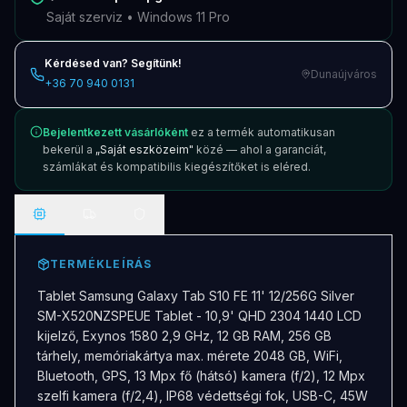
Saját szerviz • Windows 11 Pro
Kérdésed van? Segítünk!
Dunaújváros
+36 70 940 0131
Bejelentkezett vásárlóként
ez a termék automatikusan
bekerül a
„Saját eszközeim"
közé — ahol a garanciát,
számlákat és kompatibilis kiegészítőket is eléred.
TERMÉKLEÍRÁS
Tablet Samsung Galaxy Tab S10 FE 11' 12/256G Silver
SM-X520NZSPEUE Tablet - 10,9' QHD 2304 1440 LCD
kijelző, Exynos 1580 2,9 GHz, 12 GB RAM, 256 GB
tárhely, memóriakártya max. mérete 2048 GB, WiFi,
Bluetooth, GPS, 13 Mpx fő (hátsó) kamera (f/2), 12 Mpx
szelfi kamera (f/2,4), IP68 védettségi fok, USB-C, 45W