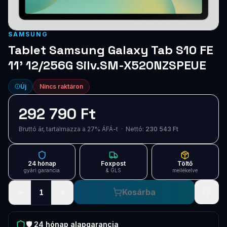
Blog
Szolgáltatások
SAMSUNG
Tablet Samsung Galaxy Tab S10 FE
Támogatás
11' 12/256G Silv.SM-X520NZSPEUE
Új termékek
ÚJ
Új
Nincs raktáron
Keresés
Vásárlás
292 790 Ft
Bruttó ár, tartalmazza a 27% ÁFÁ-t · Nettó:
230 543 Ft
24 hónap
Foxpost
Töltő
gyári garancia
& GLS
mellékelve
−
+
Kosárba
1
🛡️
24 hónap
alapgarancia