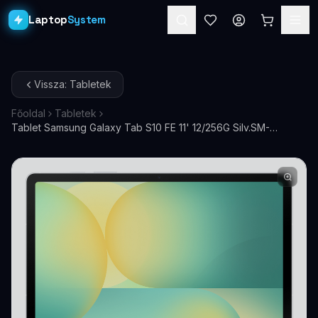
Laptop
System
Laptopok
Vissza: Tabletek
Asztali PC-k
Főoldal
Tabletek
Tablet Samsung Galaxy Tab S10 FE 11' 12/256G Silv.SM-
Workstation
PRO
X520NZSPEUE
Monitorok
Dokkolók
Kiegészítők
Akciók
Ajándékkártya