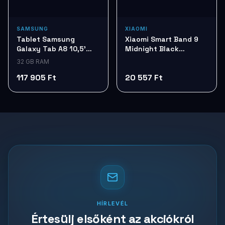
SAMSUNG
XIAOMI
Tablet Samsung
Xiaomi Smart Band 9
Galaxy Tab A8 10,5'
Midnight Black
Silver 32G LTE SM-
Okoskarkötő
32 GB RAM
X205NZSAEUE
BHR8337GL
117 905 Ft
20 557 Ft
HÍRLEVÉL
Értesülj elsőként az akciókról