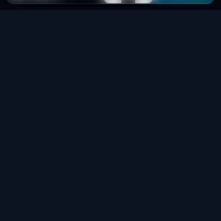
Laptop
System
.hu
Minőségi használt üzleti laptopok, bevizsgálva
és garanciával. Foxpost és GLS szállítás,
személyes átvétel Dunaújvárosban.
+36 70 940 0131
info@laptopsystem.hu
Dunaújváros – személyes átvétel
Kövess minket Facebookon
laptopsystem.hu