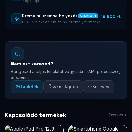
megkapja
Prémium üzembe helyezés
19.900 Ft
AJÁNLOTT
BIOS, vírusvédelem, felhő, személyre szabva
Nem ezt keresed?
Böngészd a teljes kínálatot vagy szűrj RAM, processzor,
ár szerint.
Tabletek
Összes laptop
Keresés
Kapcsolódó termékek
Összes