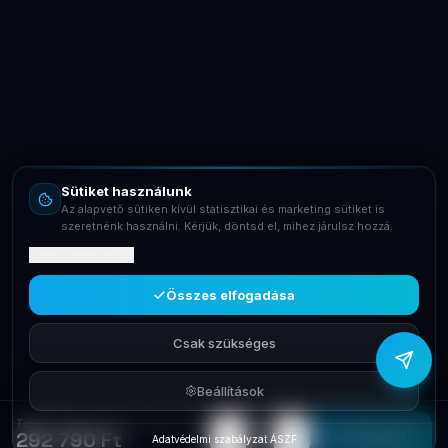
LaptopSystem Support
Segítünk! Írj vagy hívj minket.
Online – általában gyorsan válaszolunk
Email
info@laptopsystem.hu
Sütiket használunk
Telefon
Az alapvető sütiken kívül statisztikai és marketing sütiket is
+36709400131
szeretnénk használni. Kérjük, döntsd el, mihez járulsz hozzá.
Mit tartalmaznak?
Viber
Írj Viberen
Összes elfogadása
Csak szükséges
Beállítások
Tablet Samsung Galaxy Tab S10 FE 11' 12/256G Silv.SM-X520NZSPEUE
−
+
1
Elfogyott
292 790 Ft
Adatvédelmi szabályzat
·
ÁSZF