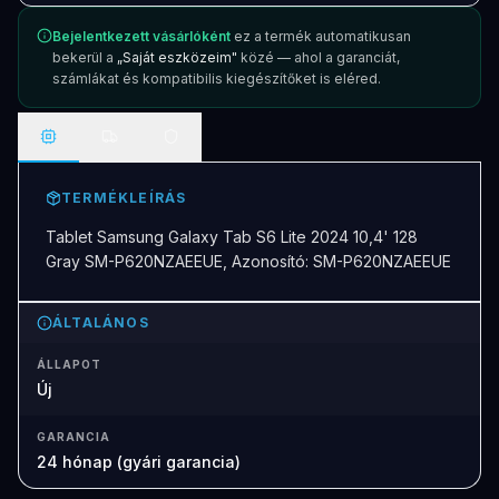
Bejelentkezett vásárlóként
ez a termék automatikusan
bekerül a
„Saját eszközeim"
közé — ahol a garanciát,
számlákat és kompatibilis kiegészítőket is eléred.
TERMÉKLEÍRÁS
Tablet Samsung Galaxy Tab S6 Lite 2024 10,4' 128
Gray SM-P620NZAEEUE, Azonosító: SM-P620NZAEEUE
ÁLTALÁNOS
ÁLLAPOT
Új
GARANCIA
24 hónap (gyári garancia)