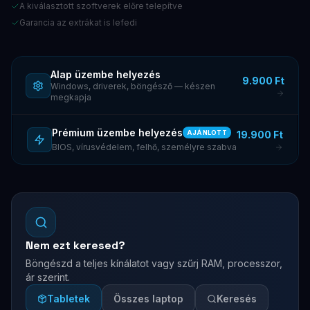
A kiválasztott szoftverek előre telepítve
Garancia az extrákat is lefedi
Alap üzembe helyezés
9.900 Ft
Windows, driverek, böngésző — készen
megkapja
Prémium üzembe helyezés
19.900 Ft
AJÁNLOTT
BIOS, vírusvédelem, felhő, személyre szabva
Nem ezt keresed?
Böngészd a teljes kínálatot vagy szűrj RAM, processzor,
ár szerint.
Tabletek
Összes laptop
Keresés