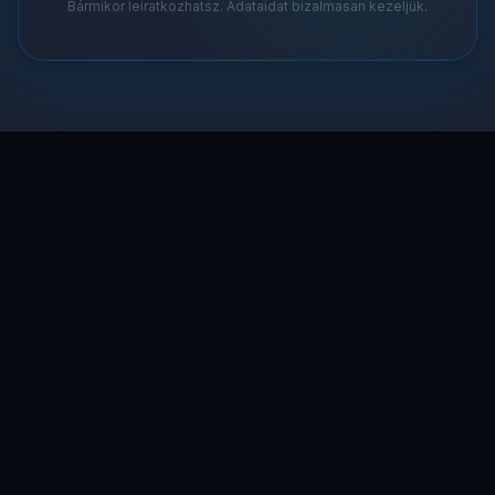
Bármikor leiratkozhatsz. Adataidat bizalmasan kezeljük.