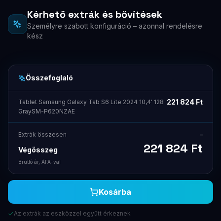
Kérhető extrák és bővítések
Személyre szabott konfiguráció – azonnal rendelésre
kész
Összefoglaló
221 824
Ft
Tablet Samsung Galaxy Tab S6 Lite 2024 10,4' 128
GraySM-P620NZAE
Extrák összesen
–
221 824
Ft
Végösszeg
Bruttó ár, ÁFA-val
Kosárba
Az extrák az eszközzel együtt érkeznek