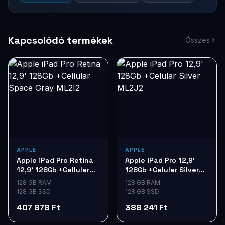
Kapcsolódó termékek
Összes
APPLE
APPLE
Apple iPad Pro Retina
Apple iPad Pro 12,9'
12,9' 128Gb +Cellular
128Gb +Celular Silver
Space Gray ML2I2
ML2J2
128 GB RAM
128 GB RAM
128 GB SSD
128 GB SSD
407 878 Ft
388 241 Ft