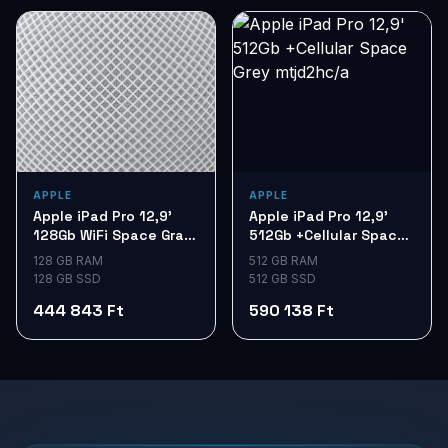
APPLE
APPLE
Apple iPad Pro 12,9'
Apple iPad Pro 12,9'
128Gb WiFi Space Gray
512Gb +Cellular Space
my2h2hc/a
Grey mtjd2hc/a
128 GB RAM
512 GB RAM
128 GB SSD
512 GB SSD
444 843 Ft
590 138 Ft