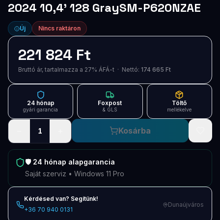
2024 10,4' 128 GraySM-P620NZAE
Új
Nincs raktáron
221 824 Ft
Bruttó ár, tartalmazza a 27% ÁFÁ-t · Nettó:
174 665 Ft
24 hónap
Foxpost
Töltő
gyári garancia
& GLS
mellékelve
−
+
Kosárba
1
🛡️
24 hónap
alapgarancia
Saját szerviz • Windows 11 Pro
Kérdésed van? Segítünk!
Dunaújváros
+36 70 940 0131