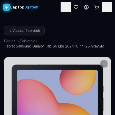
Laptop
System
Laptopok
Vissza: Tabletek
Asztali PC-k
Főoldal
Tabletek
Tablet Samsung Galaxy Tab S6 Lite 2024 10,4' 128 GraySM-
Workstation
PRO
P620NZAE
Monitorok
Dokkolók
Kiegészítők
Akciók
Ajándékkártya