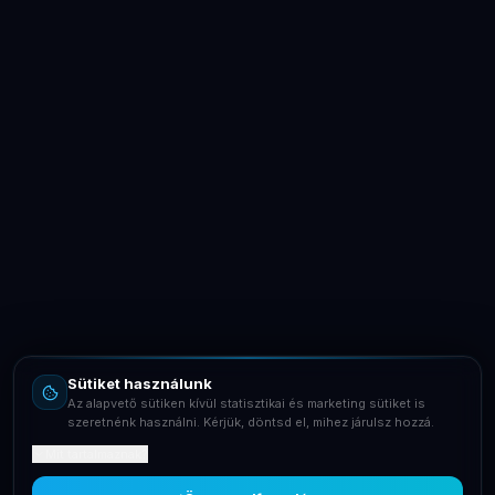
LaptopSystem Support
Segítünk! Írj vagy hívj minket.
Online – általában gyorsan válaszolunk
Email
info@laptopsystem.hu
Sütiket használunk
Telefon
Az alapvető sütiken kívül statisztikai és marketing sütiket is
+36709400131
szeretnénk használni. Kérjük, döntsd el, mihez járulsz hozzá.
Mit tartalmaznak?
Viber
Írj Viberen