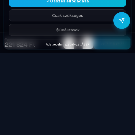
Összes elfogadása
Csak szükséges
Beállítások
Tablet Samsung Galaxy Tab S6 Lite 2024 10,4' 128 GraySM-P620NZAE
−
+
1
Elfogyott
221 824 Ft
Adatvédelmi szabályzat
·
ÁSZF
Laptop
System
.hu
Minőségi használt üzleti laptopok, bevizsgálva
és garanciával. Foxpost és GLS szállítás,
személyes átvétel Dunaújvárosban.
+36 70 940 0131
info@laptopsystem.hu
Dunaújváros – személyes átvétel