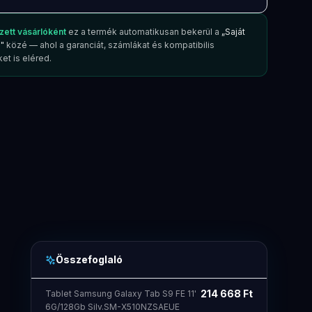
zett vásárlóként
ez a termék automatikusan bekerül a
„Saját
"
közé — ahol a garanciát, számlákat és kompatibilis
et is eléred.
Összefoglaló
214 668
Ft
Tablet Samsung Galaxy Tab S9 FE 11'
6G/128Gb Silv.SM-X510NZSAEUE