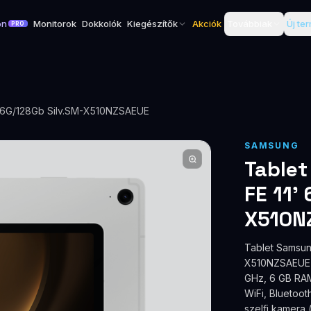
on
Monitorok
Dokkolók
Kiegészítők
Akciók
Továbbiak
Új te
PRO
' 6G/128Gb Silv.SM-X510NZSAEUE
SAMSUNG
Tablet
FE 11'
X510N
Tablet Samsun
X510NZSAEUETa
GHz, 6 GB RAM
WiFi, Bluetoot
szelfi kamera 