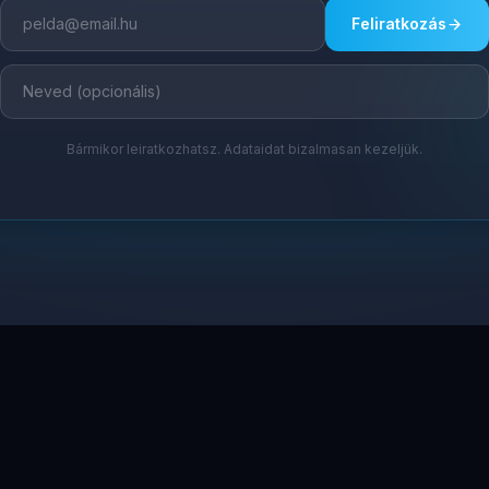
Feliratkozás
Bármikor leiratkozhatsz. Adataidat bizalmasan kezeljük.