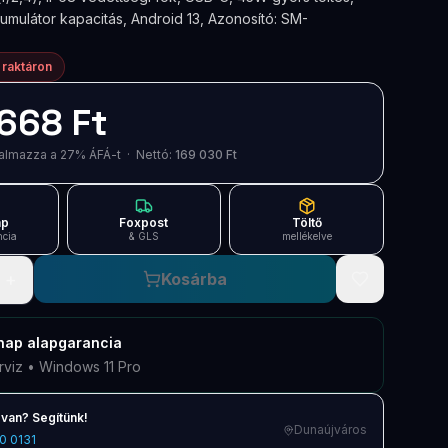
mulátor kapacitás, Android 13, Azonosító: SM-
 raktáron
668 Ft
artalmazza a 27% ÁFÁ-t · Nettó:
169 030 Ft
ap
Foxpost
Töltő
ncia
& GLS
mellékelve
+
Kosárba
nap
alapgarancia
rviz • Windows 11 Pro
van? Segítünk!
Dunaújváros
0 0131