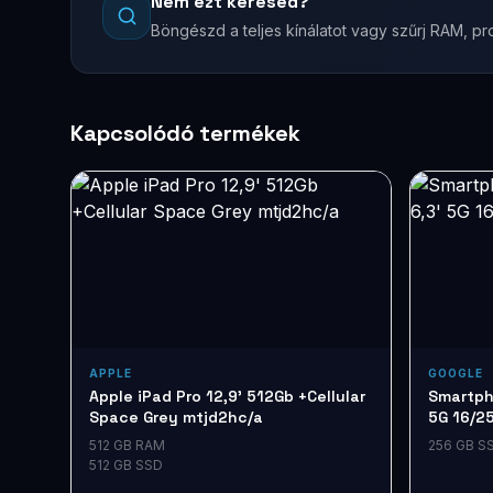
Nem ezt keresed?
Böngészd a teljes kínálatot vagy szűrj RAM, pro
Kapcsolódó termékek
APPLE
GOOGLE
Apple iPad Pro 12,9' 512Gb +Cellular
Smartpho
Space Grey mtjd2hc/a
5G 16/2
512 GB RAM
256 GB S
512 GB SSD