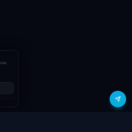
LaptopSystem Support
Segítünk! Írj vagy hívj minket.
Online – általában gyorsan válaszolunk
Email
info@laptopsystem.hu
Telefon
+36709400131
rjük,
Viber
Írj Viberen
zítők
Támogatás
Jogi