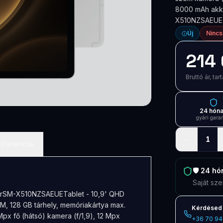
8000 mAh akku
X510NZSAEUE
Új
Nincs
214 
Bruttó ár, t
24 hón
gyári gara
−
1
Garancia
🛡️
24 hó
Saját sze
verSM-X510NZSAEUETablet - 10,9' QHD
, 128 GB tárhely, memóriakártya max.
Kérdésed 
px fő (hátsó) kamera (f/1,9), 12 Mpx
+36 70 94