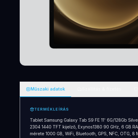
Műszaki adatok
Szállítás & fizetés
TERMÉKLEÍRÁS
Tablet Samsung Galaxy Tab S9 FE 11' 6G/128Gb Sil
2304 1440 TFT kijelző, Exynos1380 90 GHz, 6 GB RAM
mérete 1000 GB, WiFi, Bluetooth, GPS, NFC, OTG, 8 M