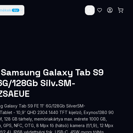
rmékek
ÚJ
 Samsung Galaxy Tab S9
 6G/128Gb Silv.SM-
ZSAEUE
g Galaxy Tab S9 FE 11' 6G/128Gb SilverSM-
blet - 10,9' QHD 2304 1440 TFT kijelző, Exynos1380 90
, 128 GB tárhely, memóriakártya max. mérete 1000 GB,
h, GPS, NFC, OTG, 8 Mpx fő (hátsó) kamera (f/1,9), 12 Mpx
(f/2,4), IP68 védettségi fok, USB-C, 45W gyors töltés,