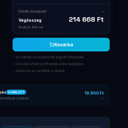
Extrák összesen
–
214 668
Ft
Végösszeg
Bruttó ár, ÁFA-val
Kosárba
Az extrák az eszközzel együtt érkeznek
A kiválasztott szoftverek előre telepítve
Garancia az extrákat is lefedi
zés
19.900 Ft
AJÁNLOTT
 személyre szabva