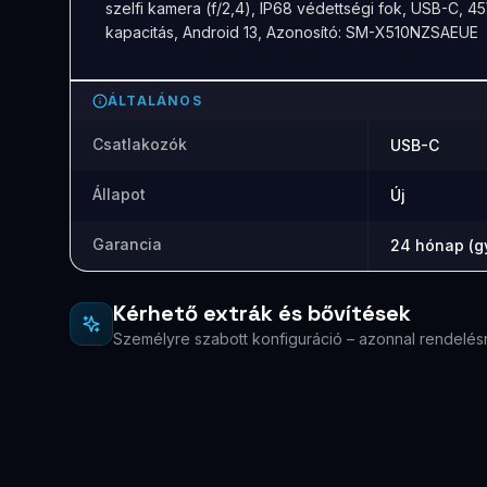
szelfi kamera (f/2,4), IP68 védettségi fok, USB-C, 
kapacitás, Android 13, Azonosító: SM-X510NZSAEUE
ÁLTALÁNOS
Csatlakozók
USB-C
Állapot
Új
Garancia
24 hónap (gy
Kérhető extrák és bővítések
Személyre szabott konfiguráció – azonnal rendelés