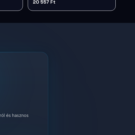
20 557 Ft
król és hasznos