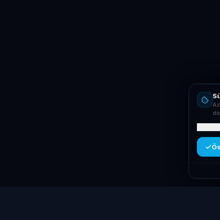
Sü
Az
dö
Mit ta
Ös
Kategóriák
Laptop
System