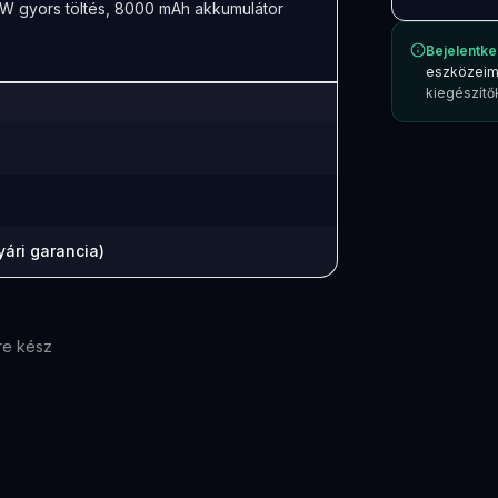
45W gyors töltés, 8000 mAh akkumulátor
Bejelentke
eszközeim
kiegészítők
ári garancia)
re kész