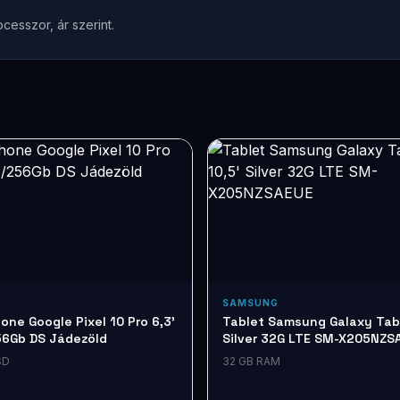
cesszor, ár szerint.
SAMSUNG
ne Google Pixel 10 Pro 6,3'
Tablet Samsung Galaxy Tab 
56Gb DS Jádezöld
Silver 32G LTE SM-X205NZS
SD
32 GB RAM