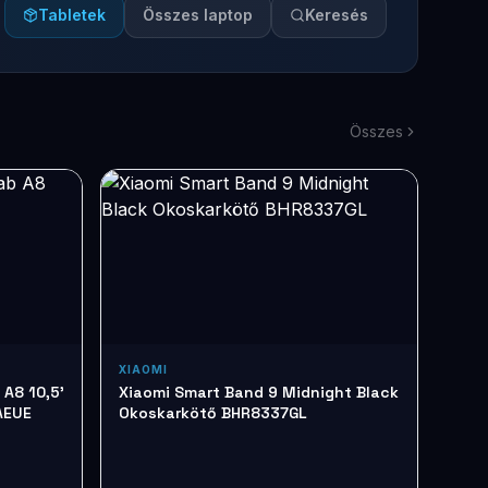
Tabletek
Összes laptop
Keresés
Összes
XIAOMI
A8 10,5'
Xiaomi Smart Band 9 Midnight Black
AEUE
Okoskarkötő BHR8337GL