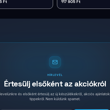
5 Ft
117 905 Ft
HÍRLEVÉL
Értesülj elsőként az akciókról
írlevelünkre és elsőként értesülj az új készülékekről, akciós ajánlato
tippekről. Nem küldünk spamet.