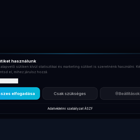
tiket használunk
 alapvető sütiken kívül statisztikai és marketing sütiket is szeretnénk használni. Ké
ntsd el, mihez járulsz hozzá.
rtalmaznak?
szes elfogadása
Csak szükséges
Beállítások
Adatvédelmi szabályzat
·
ÁSZF
Új termékek
Márkák
Kiegés