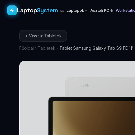
Laptop
System
Laptopok
Asztali PC-k
Workstati
.hu
Vissza: Tabletek
Főoldal
Tabletek
Tablet Samsung Galaxy Tab S9 FE 11