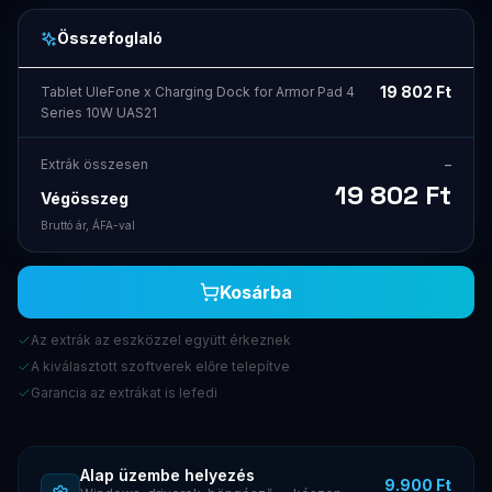
Összefoglaló
19 802
Ft
Tablet UleFone x Charging Dock for Armor Pad 4
Series 10W UAS21
Extrák összesen
–
19 802
Ft
Végösszeg
Bruttó ár, ÁFA-val
Kosárba
Az extrák az eszközzel együtt érkeznek
A kiválasztott szoftverek előre telepítve
Garancia az extrákat is lefedi
Alap üzembe helyezés
9.900 Ft