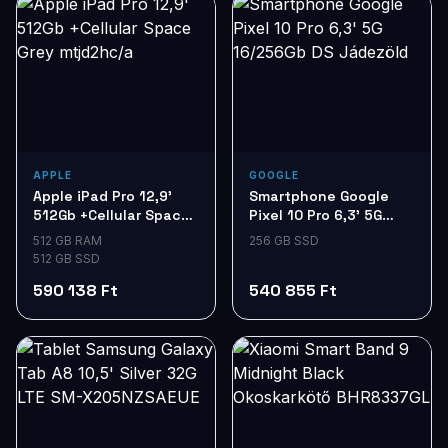
APPLE
GOOGLE
Apple iPad Pro 12,9'
Smartphone Google
512Gb +Cellular Space
Pixel 10 Pro 6,3' 5G
Grey mtjd2hc/a
16/256Gb DS Jádezöld
512 GB RAM
256 GB SSD
512 GB SSD
590 138 Ft
540 855 Ft