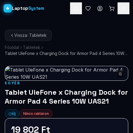
Laptop
System
Laptopok
Vissza: Tabletek
Asztali PC-k
Főoldal
Tabletek
Tablet UleFone x Charging Dock for Armor Pad 4 Series 10W
Workstation
PRO
UAS21
Monitorok
Dokkolók
EGYÉB
Tablet UleFone x Charging Dock for
Kiegészítők
Armor Pad 4 Series 10W UAS21
Akciók
Új
Nincs raktáron
Ajándékkártya
19 802 Ft