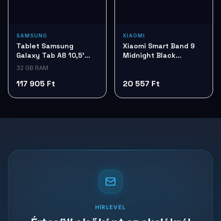
SAMSUNG
XIAOMI
Tablet Samsung
Xiaomi Smart Band 9
Galaxy Tab A8 10,5'
Midnight Black
Silver 32G LTE SM-
Okoskarkötő
32 GB RAM
X205NZSAEUE
BHR8337GL
117 905 Ft
20 557 Ft
HÍRLEVÉL