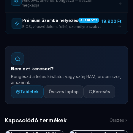
Windows, driverek, böngésző — készen
megkapja
Prémium üzembe helyezés
19.900 Ft
AJÁNLOTT
BIOS, vírusvédelem, felhő, személyre szabva
Nem ezt keresed?
Böngészd a teljes kínálatot vagy szűrj RAM, processzor,
ár szerint.
Tabletek
Összes laptop
Keresés
Kapcsolódó termékek
Összes