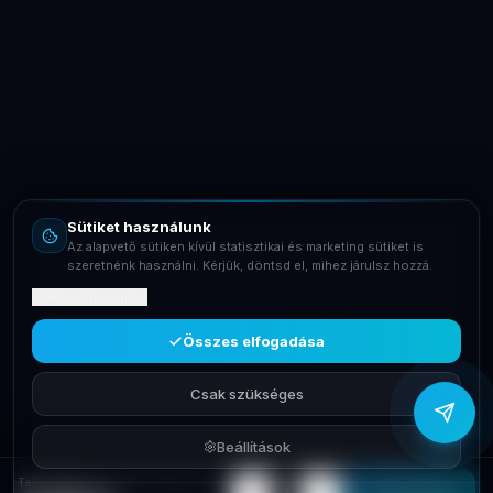
LaptopSystem Support
Segítünk! Írj vagy hívj minket.
Online – általában gyorsan válaszolunk
Email
info@laptopsystem.hu
Sütiket használunk
Telefon
Az alapvető sütiken kívül statisztikai és marketing sütiket is
+36709400131
szeretnénk használni. Kérjük, döntsd el, mihez járulsz hozzá.
Mit tartalmaznak?
Viber
Írj Viberen
Összes elfogadása
Csak szükséges
Beállítások
Tablet UleFone x Charging Dock for Armor Pad 4 Series 10W UAS21