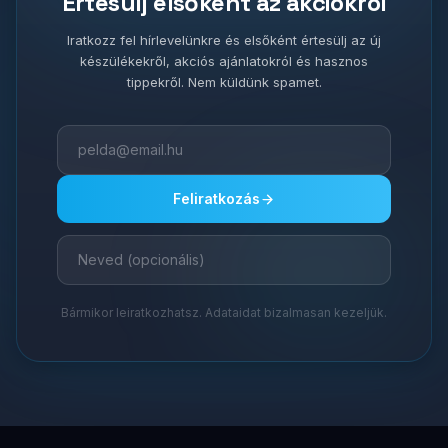
Értesülj elsőként az akciókról
Iratkozz fel hírlevelünkre és elsőként értesülj az új
készülékekről, akciós ajánlatokról és hasznos
tippekről. Nem küldünk spamet.
Feliratkozás
Bármikor leiratkozhatsz. Adataidat bizalmasan kezeljük.