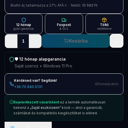
Blog
Bruttó ár, tartalmazza a 27% ÁFÁ-t · Nettó:
15 592 Ft
Szolgáltatások
12 hónap
Foxpost
Töltő
Támogatás
gyári garancia
& GLS
mellékelve
−
+
Kosárba
1
Új termékek
ÚJ
Keresés
Vásárlás
🛡️
12 hónap
alapgarancia
Saját szerviz • Windows 11 Pro
Kérdésed van? Segítünk!
Dunaújváros
+36 70 940 0131
Bejelentkezett vásárlóként
ez a termék automatikusan
bekerül a
„Saját eszközeim"
közé — ahol a garanciát,
számlákat és kompatibilis kiegészítőket is eléred.