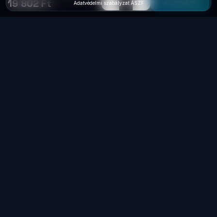
−
+
1
Elfogyott
19 802 Ft
Adatvédelmi szabályzat
·
ÁSZF
Laptop
System
.hu
Minőségi használt üzleti laptopok, bevizsgálva
és garanciával. Foxpost és GLS szállítás,
személyes átvétel Dunaújvárosban.
+36 70 940 0131
info@laptopsystem.hu
Dunaújváros – személyes átvétel
Kövess minket Facebookon
laptopsystem.hu