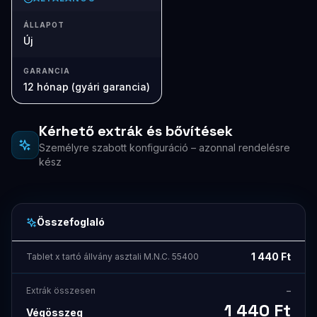
ÁLLAPOT
Új
GARANCIA
12 hónap (gyári garancia)
Kérhető extrák és bővítések
Személyre szabott konfiguráció – azonnal rendelésre
kész
Összefoglaló
1 440
Ft
Tablet x tartó állvány asztali M.N.C. 55400
Extrák összesen
–
1 440
Ft
Végösszeg