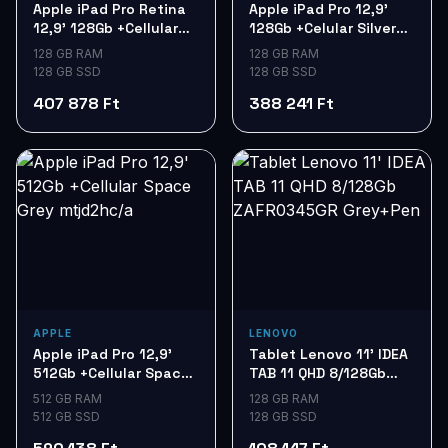
Apple iPad Pro Retina
Apple iPad Pro 12,9'
12,9' 128Gb +Cellular
128Gb +Celular Silver
Space Gray ML2I2
ML2J2
128 GB RAM
128 GB RAM
128 GB SSD
128 GB SSD
407 878 Ft
388 241 Ft
APPLE
LENOVO
Apple iPad Pro 12,9'
Tablet Lenovo 11' IDEA
512Gb +Cellular Space
TAB 11 QHD 8/128Gb
Grey mtjd2hc/a
ZAFR0345GR Grey+Pen
512 GB RAM
128 GB RAM
512 GB SSD
128 GB SSD