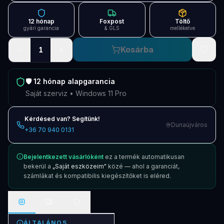
Blog
12 hónap
Foxpost
Töltő
Szolgáltatások
gyári garancia
& GLS
mellékelve
−
+
Kosárba
1
Támogatás
Új termékek
ÚJ
🛡️
12 hónap
alapgarancia
Saját szerviz • Windows 11 Pro
Keresés
Vásárlás
Kérdésed van? Segítünk!
Dunaújváros
+36 70 940 0131
Bejelentkezett vásárlóként
ez a termék automatikusan
bekerül a
„Saját eszközeim"
közé — ahol a garanciát,
számlákat és kompatibilis kiegészítőket is eléred.
ÁLTALÁNOS