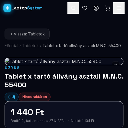
Laptop
System
Laptopok
Vissza: Tabletek
Asztali PC-k
Főoldal
Tabletek
Tablet x tartó állvány asztali M.N.C. 55400
Workstation
PRO
Monitorok
EGYÉB
Tablet x tartó állvány asztali M.N.C.
Dokkolók
55400
Kiegészítők
Új
Nincs raktáron
Akciók
1 440 Ft
Ajándékkártya
Bruttó ár, tartalmazza a 27% ÁFÁ-t · Nettó:
1 134 Ft