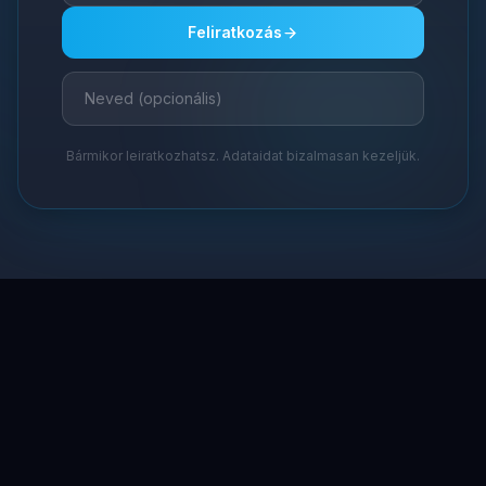
Feliratkozás
Bármikor leiratkozhatsz. Adataidat bizalmasan kezeljük.