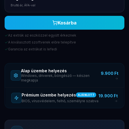
Bruttó ár, ÁFA-val
Kosárba
Az extrák az eszközzel együtt érkeznek
A kiválasztott szoftverek előre telepítve
Garancia az extrákat is lefedi
Alap üzembe helyezés
9.900 Ft
Windows, driverek, böngésző — készen
megkapja
Prémium üzembe helyezés
19.900 Ft
AJÁNLOTT
BIOS, vírusvédelem, felhő, személyre szabva