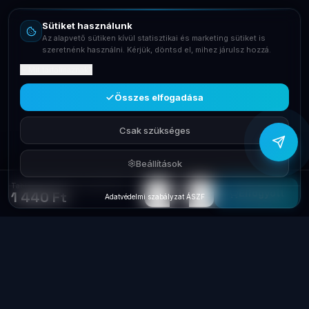
Sütiket használunk
Telefon
Az alapvető sütiken kívül statisztikai és marketing sütiket is
+36709400131
szeretnénk használni. Kérjük, döntsd el, mihez járulsz hozzá.
Mit tartalmaznak?
Viber
Írj Viberen
Összes elfogadása
Csak szükséges
Beállítások
Tablet x tartó állvány asztali M.N.C. 55400
−
+
1
Elfogyott
1 440 Ft
Adatvédelmi szabályzat
·
ÁSZF
Laptop
System
.hu
Minőségi használt üzleti laptopok, bevizsgálva
és garanciával. Foxpost és GLS szállítás,