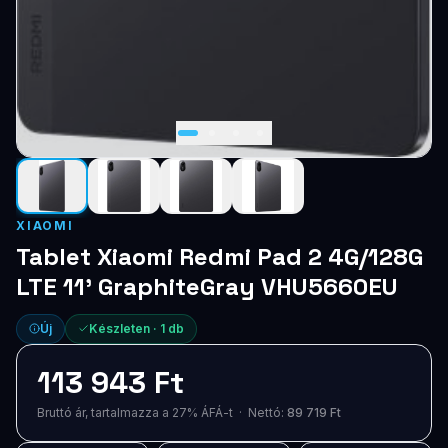
XIAOMI
Tablet Xiaomi Redmi Pad 2 4G/128G
LTE 11' GraphiteGray VHU5660EU
Új
Készleten ·
1
db
113 943 Ft
Bruttó ár, tartalmazza a 27% ÁFÁ-t · Nettó:
89 719 Ft