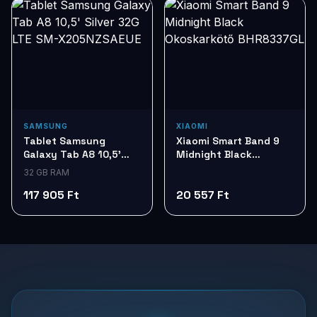
SAMSUNG
XIAOMI
Tablet Samsung
Xiaomi Smart Band 9
Galaxy Tab A8 10,5'
Midnight Black
Silver 32G LTE SM-
Okoskarkötő
32 GB RAM
X205NZSAEUE
BHR8337GL
117 905 Ft
20 557 Ft