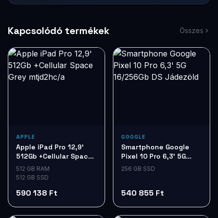
Kapcsolódó termékek
Összes
APPLE
GOOGLE
Apple iPad Pro 12,9'
Smartphone Google
512Gb +Cellular Space
Pixel 10 Pro 6,3' 5G
Grey mtjd2hc/a
16/256Gb DS Jádezöld
512 GB RAM
256 GB SSD
512 GB SSD
590 138 Ft
540 855 Ft