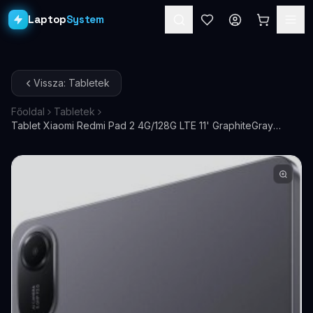
Laptop
System
Laptopok
Vissza: Tabletek
Asztali PC-k
Főoldal
Tabletek
Tablet Xiaomi Redmi Pad 2 4G/128G LTE 11' GraphiteGray
Workstation
PRO
VHU5660EU
Monitorok
Dokkolók
Kiegészítők
Akciók
Ajándékkártya