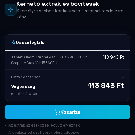
Kérhető extrák és bővítések
Személyre szabott konfiguráció – azonnal rendelésre
kész
Összefoglaló
EXKLUZÍV AJÁNLAT
113 943
Ft
Tablet Xiaomi Redmi Pad 2 4G/128G LTE 11'
GraphiteGray VHU5660EU
Kapj 5 000 Ft kedvezményt!
Iratkozz fel hírlevelünkre és küldjük a kuponkódot.
Extrák összesen
–
Használd fel következő vásárlásodat.
113 943
Ft
Végösszeg
Bruttó ár, ÁFA-val
Kosárba
Az extrák az eszközzel együtt érkeznek
A kiválasztott szoftverek előre telepítve