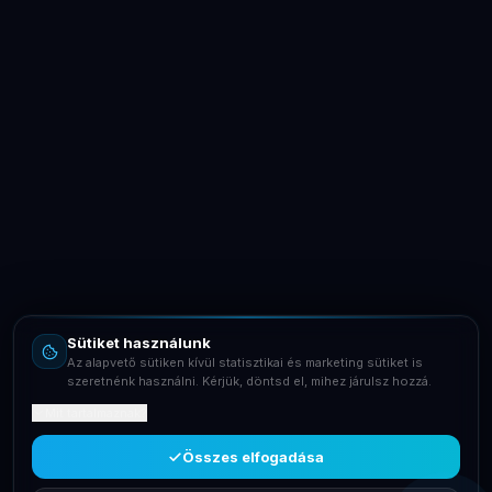
LaptopSystem Support
Segítünk! Írj vagy hívj minket.
Online – általában gyorsan válaszolunk
Email
info@laptopsystem.hu
Sütiket használunk
Telefon
Az alapvető sütiken kívül statisztikai és marketing sütiket is
+36709400131
szeretnénk használni. Kérjük, döntsd el, mihez járulsz hozzá.
Mit tartalmaznak?
Viber
Írj Viberen
Összes elfogadása