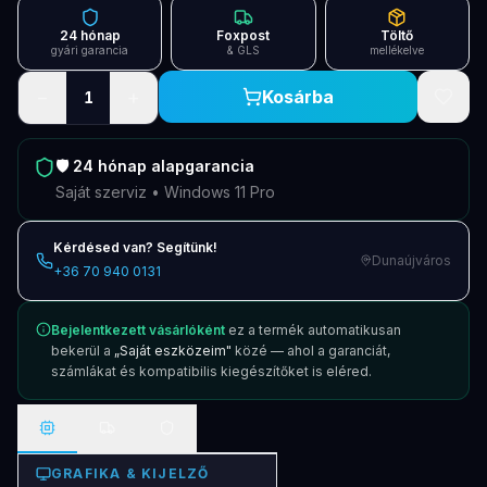
24 hónap
Foxpost
Töltő
gyári garancia
& GLS
mellékelve
−
+
Kosárba
1
🛡️
24 hónap
alapgarancia
Saját szerviz • Windows 11 Pro
Kérdésed van? Segítünk!
Dunaújváros
+36 70 940 0131
Bejelentkezett vásárlóként
ez a termék automatikusan
bekerül a
„Saját eszközeim"
közé — ahol a garanciát,
számlákat és kompatibilis kiegészítőket is eléred.
GRAFIKA & KIJELZŐ