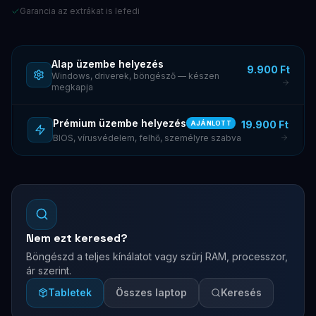
Kupon kérése
Garancia az extrákat is lefedi
Bármikor leiratkozhatsz. Adataidat bizalmasan kezeljük.
Alap üzembe helyezés
9.900 Ft
Windows, driverek, böngésző — készen
megkapja
Prémium üzembe helyezés
19.900 Ft
AJÁNLOTT
BIOS, vírusvédelem, felhő, személyre szabva
Nem ezt keresed?
Böngészd a teljes kínálatot vagy szűrj RAM, processzor,
ár szerint.
Tabletek
Összes laptop
Keresés