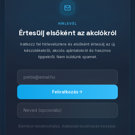
HÍRLEVÉL
Értesülj elsőként az akciókról
Iratkozz fel hírlevelünkre és elsőként értesülj az új
készülékekről, akciós ajánlatokról és hasznos
tippekről. Nem küldünk spamet.
Feliratkozás
Bármikor leiratkozhatsz. Adataidat bizalmasan kezeljük.