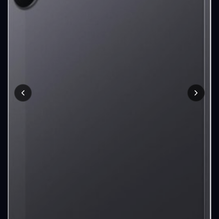
Blog
Szolgáltatások
Támogatás
Új termékek
ÚJ
Keresés
Vásárlás