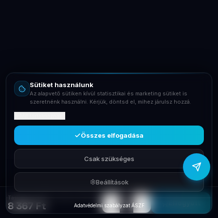
LaptopSystem Support
Segítünk! Írj vagy hívj minket.
Online – általában gyorsan válaszolunk
Email
info@laptopsystem.hu
Sütiket használunk
Telefon
Az alapvető sütiken kívül statisztikai és marketing sütiket is
+36709400131
szeretnénk használni. Kérjük, döntsd el, mihez járulsz hozzá.
Mit tartalmaznak?
Viber
Írj Viberen
Összes elfogadása
Csak szükséges
Beállítások
Táska 10,1' HAMA Tablet tok XPAND univerzális Black 216427
−
+
1
Elfogyott
8 367 Ft
Adatvédelmi szabályzat
·
ÁSZF