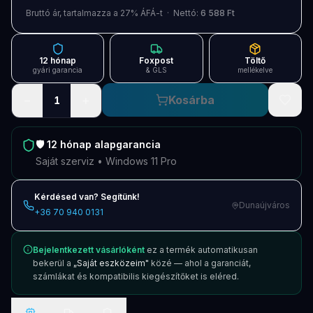
Blog
Bruttó ár, tartalmazza a 27% ÁFÁ-t · Nettó:
6 588 Ft
Szolgáltatások
12 hónap
Foxpost
Töltő
Támogatás
gyári garancia
& GLS
mellékelve
−
+
Kosárba
1
Új termékek
ÚJ
Keresés
Vásárlás
🛡️
12 hónap
alapgarancia
Saját szerviz • Windows 11 Pro
Kérdésed van? Segítünk!
Dunaújváros
+36 70 940 0131
Bejelentkezett vásárlóként
ez a termék automatikusan
bekerül a
„Saját eszközeim"
közé — ahol a garanciát,
számlákat és kompatibilis kiegészítőket is eléred.