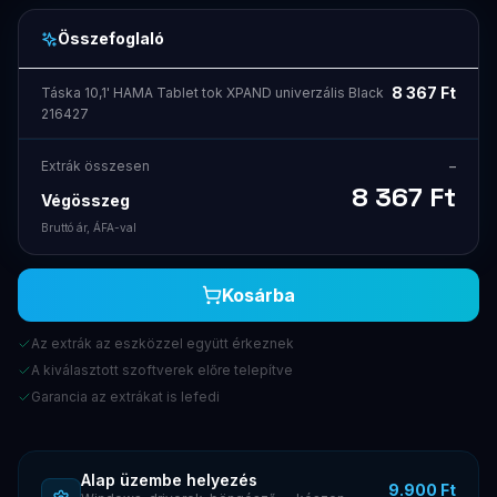
Összefoglaló
8 367
Ft
Táska 10,1' HAMA Tablet tok XPAND univerzális Black
216427
Extrák összesen
–
8 367
Ft
Végösszeg
Bruttó ár, ÁFA-val
Kosárba
Az extrák az eszközzel együtt érkeznek
A kiválasztott szoftverek előre telepítve
Garancia az extrákat is lefedi
Alap üzembe helyezés
9.900 Ft