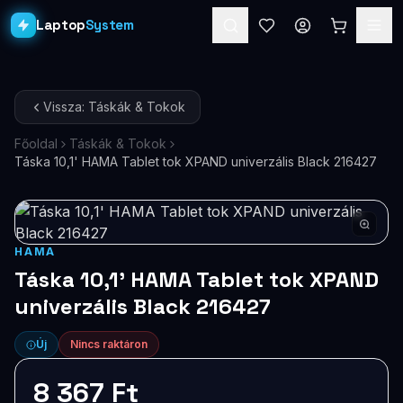
Laptop
System
Laptopok
Vissza: Táskák & Tokok
Asztali PC-k
Főoldal
Táskák & Tokok
Táska 10,1' HAMA Tablet tok XPAND univerzális Black 216427
Workstation
PRO
Monitorok
Dokkolók
HAMA
Táska 10,1' HAMA Tablet tok XPAND
Kiegészítők
univerzális Black 216427
Akciók
Új
Nincs raktáron
Ajándékkártya
8 367 Ft