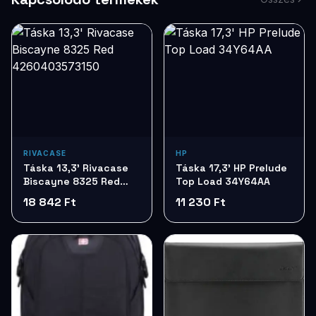
RIVACASE
HP
Táska 13,3' Rivacase
Táska 17,3' HP Prelude
Biscayne 8325 Red
Top Load 34Y64AA
4260403573150
18 842 Ft
11 230 Ft