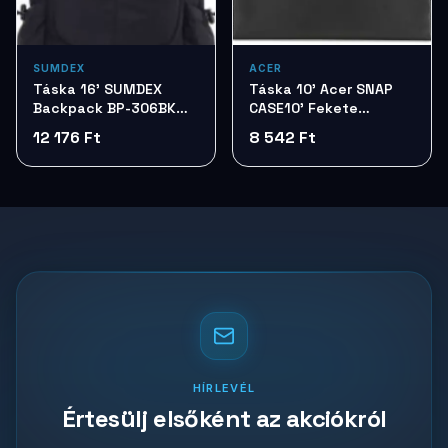
SUMDEX
ACER
Táska 16' SUMDEX
Táska 10' Acer SNAP
Backpack BP-306BK
CASE10' Fekete
Black
NP.BAG1A.040
12 176 Ft
8 542 Ft
HÍRLEVÉL
Értesülj elsőként az akciókról