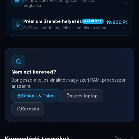
Windows, driverek, böngésző — készen
megkapja
Prémium üzembe helyezés
19.900 Ft
AJÁNLOTT
BIOS, vírusvédelem, felhő, személyre szabva
Nem ezt keresed?
Böngészd a teljes kínálatot vagy szűrj RAM, processzor,
ár szerint.
Táskák & Tokok
Összes laptop
Keresés
Kapcsolódó termékek
Összes