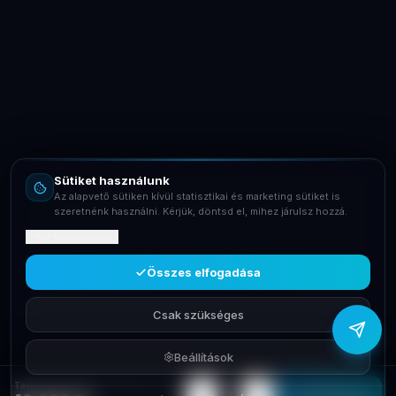
LaptopSystem Support
Segítünk! Írj vagy hívj minket.
Online – általában gyorsan válaszolunk
Email
info@laptopsystem.hu
Sütiket használunk
Telefon
Az alapvető sütiken kívül statisztikai és marketing sütiket is
+36709400131
szeretnénk használni. Kérjük, döntsd el, mihez járulsz hozzá.
Mit tartalmaznak?
Viber
Írj Viberen
Összes elfogadása
Csak szükséges
Beállítások
Táska 10,5' Defender Múanyag telefonvédő Samsung Galaxy Tab A8
−
+
1
Elfogyott