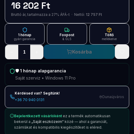
16 202 Ft
Blog
Bruttó ár, tartalmazza a 27% ÁFÁ-t · Nettó:
12 757 Ft
Szolgáltatások
Támogatás
1 hónap
Foxpost
Töltő
gyári garancia
& GLS
mellékelve
Új termékek
ÚJ
−
+
Kosárba
1
Keresés
Vásárlás
🛡️
1 hónap
alapgarancia
Saját szerviz • Windows 11 Pro
Kérdésed van? Segítünk!
Dunaújváros
+36 70 940 0131
Bejelentkezett vásárlóként
ez a termék automatikusan
bekerül a
„Saját eszközeim"
közé — ahol a garanciát,
számlákat és kompatibilis kiegészítőket is eléred.