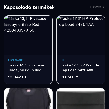
Kapcsolódó termékek
Összes
RIVACASE
HP
Táska 13,3' Rivacase
Táska 17,3' HP Prelude
Biscayne 8325 Red
Top Load 34Y64AA
4260403573150
18 842 Ft
11 230 Ft