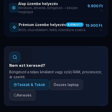
Alap üzembe helyezés
9.900 Ft
Windows, driverek, böngésző — készen
megkapja
Prémium üzembe helyezés
19.900 Ft
AJÁNLOTT
BIOS, vírusvédelem, felhő, személyre szabva
Nem ezt keresed?
Böngészd a teljes kínálatot vagy szűrj RAM, processzor,
ár szerint.
Táskák & Tokok
Összes laptop
Keresés