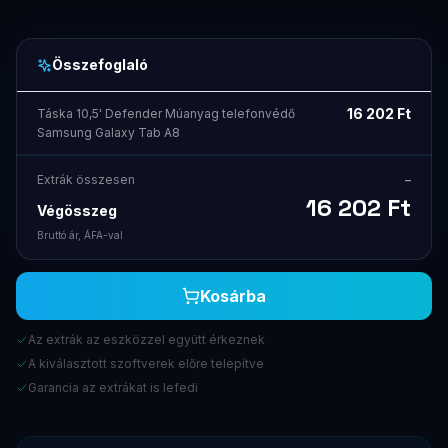
Összefoglaló
16 202
Ft
Táska 10,5' Defender Múanyag telefonvédő
Samsung Galaxy Tab A8
Extrák összesen
–
16 202
Ft
Végösszeg
Bruttó ár, ÁFA-val
Kosárba
Az extrák az eszközzel együtt érkeznek
A kiválasztott szoftverek előre telepítve
Garancia az extrákat is lefedi