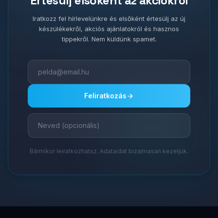
Értesülj elsőként az akciókról
Iratkozz fel hírlevelünkre és elsőként értesülj az új
készülékekről, akciós ajánlatokról és hasznos
tippekről. Nem küldünk spamet.
Feliratkozás
Bármikor leiratkozhatsz. Adataidat bizalmasan kezeljük.