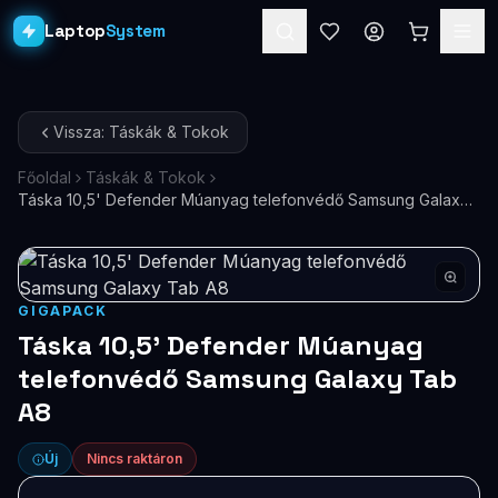
Laptop
System
Laptopok
Vissza: Táskák & Tokok
Asztali PC-k
Főoldal
Táskák & Tokok
Táska 10,5' Defender Múanyag telefonvédő Samsung Galaxy
Workstation
PRO
Tab A8
Monitorok
Dokkolók
GIGAPACK
Táska 10,5' Defender Múanyag
Kiegészítők
telefonvédő Samsung Galaxy Tab
A8
Akciók
Ajándékkártya
Új
Nincs raktáron