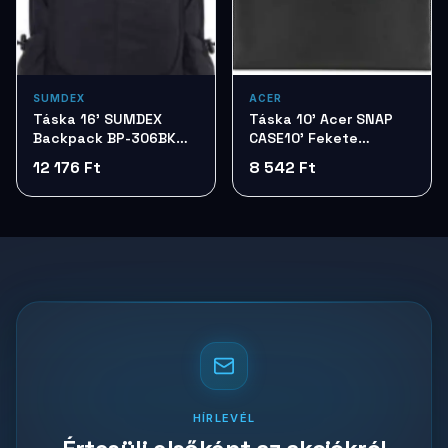
SUMDEX
ACER
Táska 16' SUMDEX
Táska 10' Acer SNAP
Backpack BP-306BK
CASE10' Fekete
Black
NP.BAG1A.040
12 176 Ft
8 542 Ft
HÍRLEVÉL