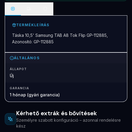
TERMÉKLEÍRÁS
Táska 10,5' Samsung TAB A8 Tok Flip GP-112885,
Azonosító: GP-112885
ÁLTALÁNOS
ÁLLAPOT
Új
GARANCIA
1 hónap (gyári garancia)
Kérhető extrák és bővítések
Személyre szabott konfiguráció – azonnal rendelésre
kész