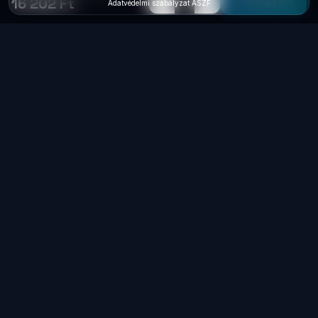
16 202 Ft
Adatvédelmi szabályzat
·
ÁSZF
Laptop
System
.hu
Minőségi használt üzleti laptopok, bevizsgálva
és garanciával. Foxpost és GLS szállítás,
személyes átvétel Dunaújvárosban.
+36 70 940 0131
info@laptopsystem.hu
Dunaújváros – személyes átvétel
Kövess minket Facebookon
laptopsystem.hu