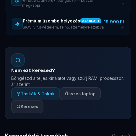
Windows, driverek, böngésző — készen
megkapja
Prémium üzembe helyezés
19.900 Ft
AJÁNLOTT
BIOS, vírusvédelem, felhő, személyre szabva
Nem ezt keresed?
Böngészd a teljes kínálatot vagy szűrj RAM, processzor,
ár szerint.
Táskák & Tokok
Összes laptop
Keresés
Kapcsolódó termékek
Összes