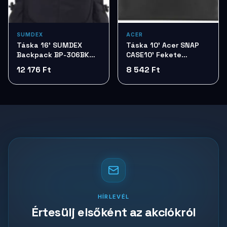
SUMDEX
ACER
Táska 16' SUMDEX
Táska 10' Acer SNAP
Backpack BP-306BK
CASE10' Fekete
Black
NP.BAG1A.040
12 176 Ft
8 542 Ft
HÍRLEVÉL
Értesülj elsőként az akciókról