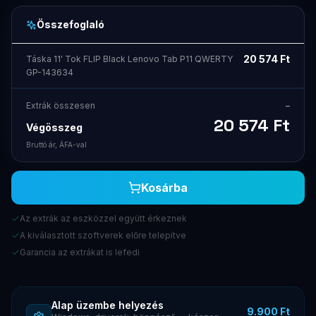
Összefoglaló
20 574
Ft
Táska 11' Tok FLIP Black Lenovo Tab P11 QWERTY
GP-143634
Extrák összesen
–
20 574
Ft
Végösszeg
Bruttó ár, ÁFA-val
Kosárba
Az extrák az eszközzel együtt érkeznek
A kiválasztott szoftverek előre telepítve
Garancia az extrákat is lefedi
Alap üzembe helyezés
9.900 Ft