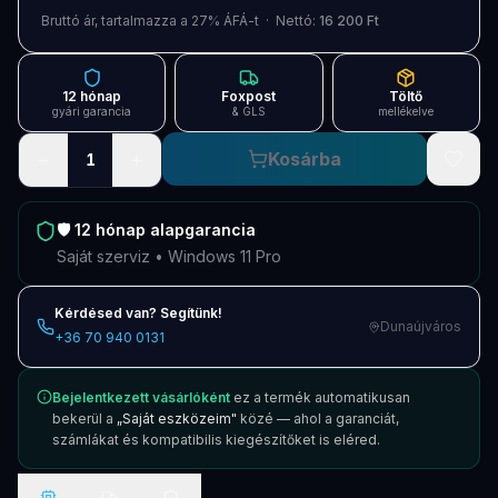
Blog
Bruttó ár, tartalmazza a 27% ÁFÁ-t · Nettó:
16 200 Ft
Szolgáltatások
12 hónap
Foxpost
Töltő
Támogatás
gyári garancia
& GLS
mellékelve
−
+
Kosárba
1
Új termékek
ÚJ
Keresés
Vásárlás
🛡️
12 hónap
alapgarancia
Saját szerviz • Windows 11 Pro
Kérdésed van? Segítünk!
Dunaújváros
+36 70 940 0131
Bejelentkezett vásárlóként
ez a termék automatikusan
bekerül a
„Saját eszközeim"
közé — ahol a garanciát,
számlákat és kompatibilis kiegészítőket is eléred.