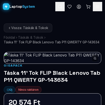
Laptop
System
Laptopok
Vissza: Táskák & Tokok
Asztali PC-k
Főoldal
Táskák & Tokok
Táska 11' Tok FLIP Black Lenovo Tab P11 QWERTY GP-143634
Workstation
PRO
Monitorok
Dokkolók
GIGAPACK
Táska 11' Tok FLIP Black Lenovo Tab
Kiegészítők
P11 QWERTY GP-143634
Akciók
Új
Nincs raktáron
Ajándékkártya
20 574 Ft