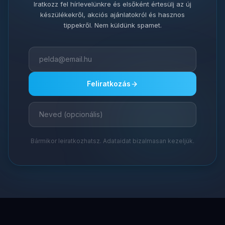
Iratkozz fel hírlevelünkre és elsőként értesülj az új
készülékekről, akciós ajánlatokról és hasznos
tippekről. Nem küldünk spamet.
Feliratkozás
Bármikor leiratkozhatsz. Adataidat bizalmasan kezeljük.