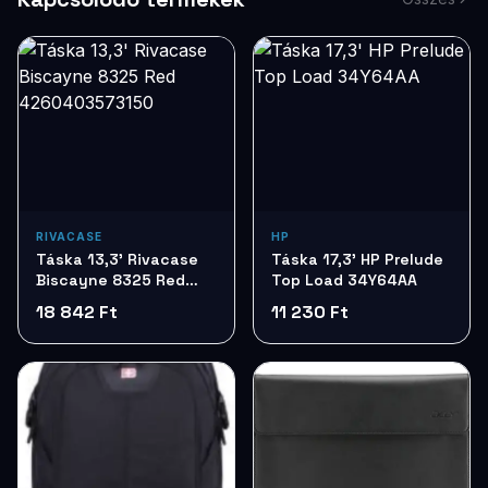
RIVACASE
HP
Táska 13,3' Rivacase
Táska 17,3' HP Prelude
Biscayne 8325 Red
Top Load 34Y64AA
4260403573150
18 842 Ft
11 230 Ft