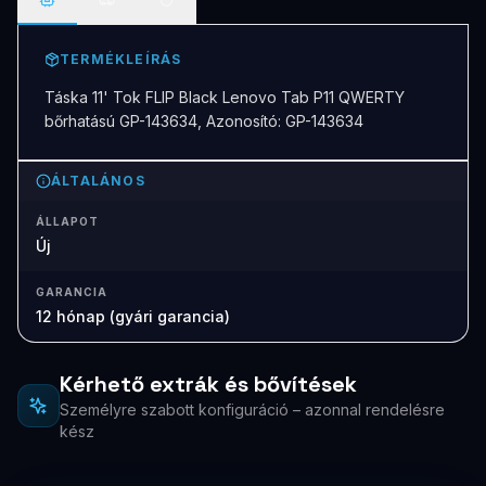
TERMÉKLEÍRÁS
Táska 11' Tok FLIP Black Lenovo Tab P11 QWERTY
bőrhatású GP-143634, Azonosító: GP-143634
ÁLTALÁNOS
ÁLLAPOT
Új
GARANCIA
12 hónap (gyári garancia)
Kérhető extrák és bővítések
Személyre szabott konfiguráció – azonnal rendelésre
kész