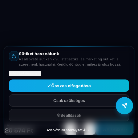
LaptopSystem Support
Segítünk! Írj vagy hívj minket.
Online – általában gyorsan válaszolunk
Email
info@laptopsystem.hu
Sütiket használunk
Telefon
Az alapvető sütiken kívül statisztikai és marketing sütiket is
+36709400131
szeretnénk használni. Kérjük, döntsd el, mihez járulsz hozzá.
Mit tartalmaznak?
Viber
Írj Viberen
Összes elfogadása
Csak szükséges
Beállítások
Táska 11' Tok FLIP Black Lenovo Tab P11 QWERTY GP-143634
−
+
1
Elfogyott
20 574 Ft
Adatvédelmi szabályzat
·
ÁSZF