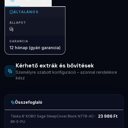
ÁLTALÁNOS
ÁLLAPOT
Új
GARANCIA
12 hónap (gyári garancia)
Kérhető extrák és bővítések
Személyre szabott konfiguráció – azonnal rendelésre
kész
Összefoglaló
23 986
Ft
Táska 8' KOBO Sage SleepCover Black N778-AC-
BK-E-PU