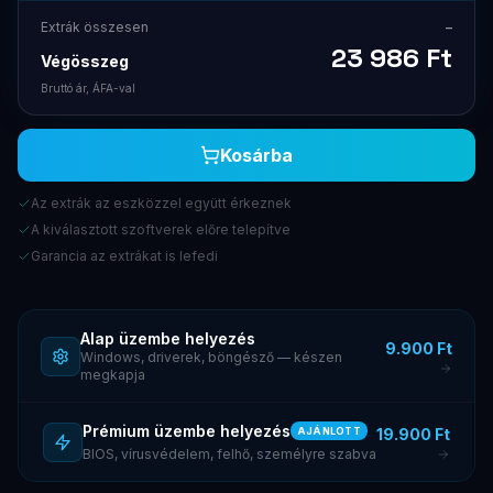
Extrák összesen
–
23 986
Ft
Végösszeg
Bruttó ár, ÁFA-val
Kosárba
Az extrák az eszközzel együtt érkeznek
A kiválasztott szoftverek előre telepítve
Garancia az extrákat is lefedi
Alap üzembe helyezés
9.900 Ft
Windows, driverek, böngésző — készen
megkapja
Prémium üzembe helyezés
19.900 Ft
AJÁNLOTT
BIOS, vírusvédelem, felhő, személyre szabva