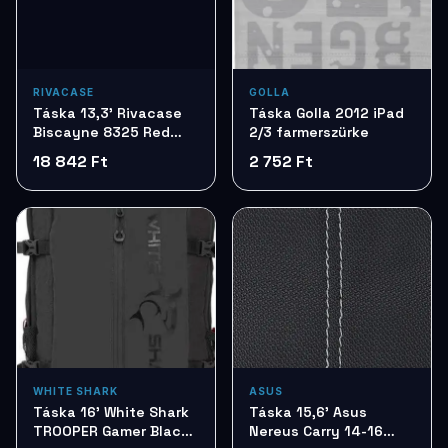
RIVACASE
GOLLA
Táska 13,3' Rivacase
Táska Golla 2012 iPad
Biscayne 8325 Red
2/3 farmerszürke
4260403573150
18 842 Ft
2 752 Ft
WHITE SHARK
ASUS
Táska 16' White Shark
Táska 15,6' Asus
TROOPER Gamer Black
Nereus Carry 14-16