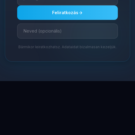
Feliratkozás
Bármikor leiratkozhatsz. Adataidat bizalmasan kezeljük.