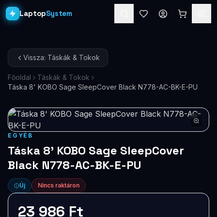
Laptop
System
Laptopok
Vissza: Táskák & Tokok
Asztali PC-k
Főoldal
Táskák & Tokok
Táska 8' KOBO Sage SleepCover Black N778-AC-BK-E-PU
Workstation
PRO
Monitorok
Dokkolók
EGYÉB
Táska 8' KOBO Sage SleepCover
Kiegészítők
Black N778-AC-BK-E-PU
Akciók
Új
Nincs raktáron
Ajándékkártya
23 986 Ft