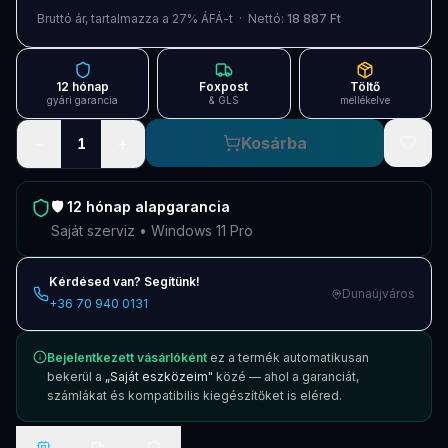
Blog
Bruttó ár, tartalmazza a 27% ÁFÁ-t · Nettó:
18 887 Ft
Szolgáltatások
12 hónap
Foxpost
Töltő
Támogatás
gyári garancia
& GLS
mellékelve
−
+
Kosárba
1
Új termékek
ÚJ
Keresés
Vásárlás
🛡️
12 hónap
alapgarancia
Saját szerviz • Windows 11 Pro
Kérdésed van? Segítünk!
Dunaújváros
+36 70 940 0131
Bejelentkezett vásárlóként
ez a termék automatikusan
bekerül a
„Saját eszközeim"
közé — ahol a garanciát,
számlákat és kompatibilis kiegészítőket is eléred.