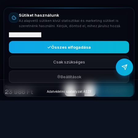
info@laptopsystem.hu
Sütiket használunk
Telefon
Az alapvető sütiken kívül statisztikai és marketing sütiket is
+36709400131
szeretnénk használni. Kérjük, döntsd el, mihez járulsz hozzá.
Mit tartalmaznak?
Viber
Írj Viberen
Összes elfogadása
Csak szükséges
Beállítások
Táska 8' KOBO Sage SleepCover Black N778-AC-BK-E-PU
−
+
1
Elfogyott
23 986 Ft
Adatvédelmi szabályzat
·
ÁSZF
Laptop
System
.hu
Minőségi használt üzleti laptopok, bevizsgálva