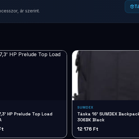
T
cesszor, ár szerint.
SUMDEX
,3' HP Prelude Top Load
Táska 16' SUMDEX Backpac
A
306BK Black
Ft
12 176 Ft