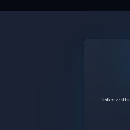
Iratkozz fel h