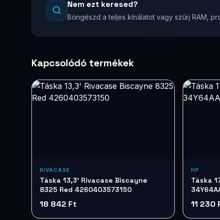
Nem ezt keresed?
Böngészd a teljes kínálatot vagy szűrj RAM, pro
Kapcsolódó termékek
RIVACASE
HP
Táska 13,3' Rivacase Biscayne
Táska 17
8325 Red 4260403573150
34Y64A
18 842 Ft
11 230 