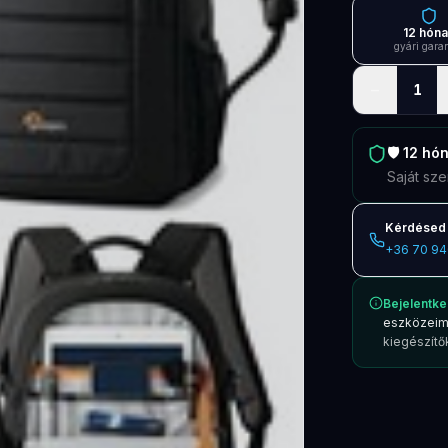
12 hón
gyári gara
−
1
🛡️
12 hó
Saját sze
Kérdésed 
+36 70 94
Bejelentke
eszközeim
kiegészítők