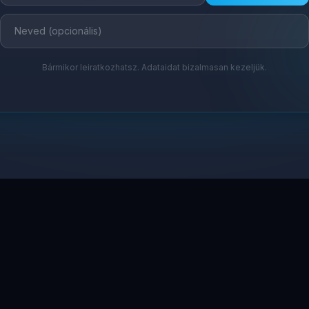
Bármikor leiratkozhatsz. Adataidat bizalmasan kezeljük.