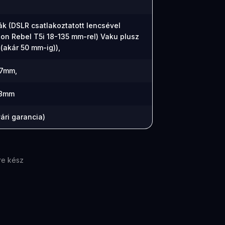
ák (DSLR csatlakoztatott lencsével
on Rebel T5i 18-135 mm-rel) Vaku plusz
 (akár 50 mm-ig)),
7mm,
28mm
ári garancia)
re kész