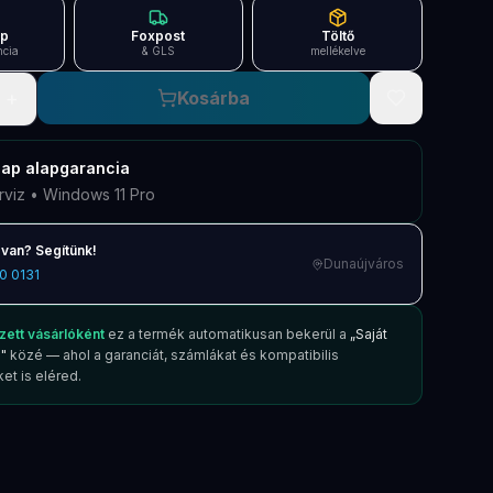
ap
Foxpost
Töltő
ncia
& GLS
mellékelve
+
Kosárba
nap
alapgarancia
rviz • Windows 11 Pro
van? Segítünk!
Dunaújváros
0 0131
zett vásárlóként
ez a termék automatikusan bekerül a
„Saját
"
közé — ahol a garanciát, számlákat és kompatibilis
et is eléred.