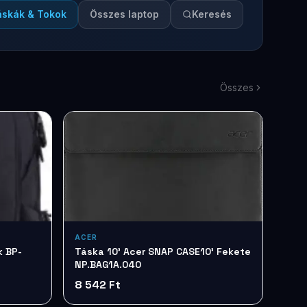
áskák & Tokok
Összes laptop
Keresés
Összes
ACER
k BP-
Táska 10' Acer SNAP CASE10' Fekete
NP.BAG1A.040
8 542 Ft