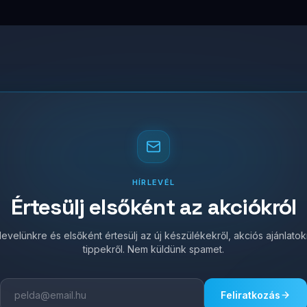
HÍRLEVÉL
Értesülj elsőként az akciókról
írlevelünkre és elsőként értesülj az új készülékekről, akciós ajánlato
tippekről. Nem küldünk spamet.
Feliratkozás