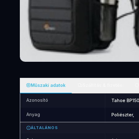
Műszaki adatok
Szállítás & fizetés
Azonosító
Tahoe BP150
Anyag
Poliészter,
ÁLTALÁNOS