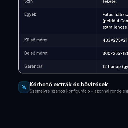
Szín
fekete,
Egyéb
Fotós hátizs
(például Can
extra lencse
Külső méret
403x275x21
Belső méret
360x255x1
Garancia
12 hónap (gy
Kérhető extrák és bővítések
Személyre szabott konfiguráció – azonnal rendelés