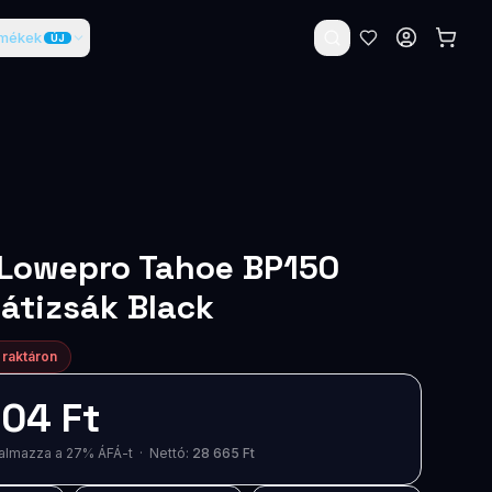
rmékek
ÚJ
 Lowepro Tahoe BP150
átizsák Black
 raktáron
04 Ft
artalmazza a 27% ÁFÁ-t · Nettó:
28 665 Ft