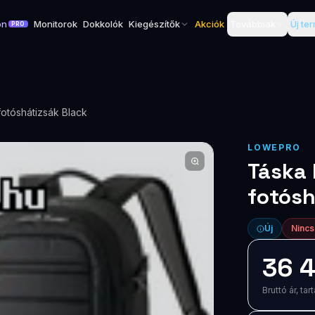
on
Monitorok
Dokkolók
Kiegészítők
Akciók
Továbbiak
Új te
PRO
otóshátizsák Black
LOWEPRO
Táska
fotósh
Új
Nincs
36 4
Bruttó ár, t