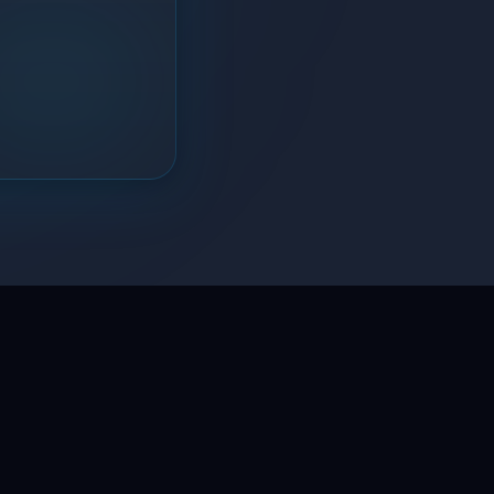
LaptopSystem Support
Segítünk! Írj vagy hívj minket.