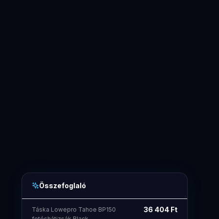
Összefoglaló
36 404
Ft
Táska Lowepro Tahoe BP150
fotóshátizsák Black