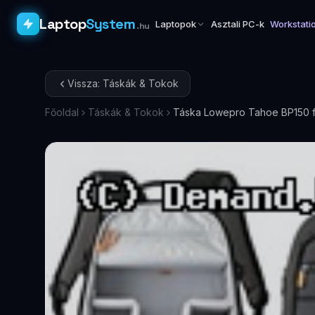
Laptop
System
Laptopok
Asztali PC-k
Workstati
.hu
Vissza: Táskák & Tokok
Főoldal
Táskák & Tokok
Táska Lowepro Tahoe BP150 f