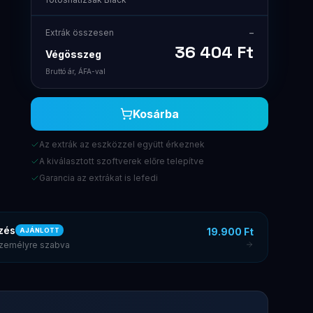
Extrák összesen
–
36 404
Ft
Végösszeg
Bruttó ár, ÁFA-val
Kosárba
Az extrák az eszközzel együtt érkeznek
A kiválasztott szoftverek előre telepítve
Garancia az extrákat is lefedi
zés
19.900 Ft
AJÁNLOTT
 személyre szabva