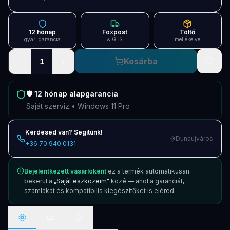
Blog
Szolgáltatások
12 hónap
Foxpost
Töltő
gyári garancia
& GLS
mellékelve
Támogatás
−
+
Kosárba
1
Új termékek
ÚJ
🛡️
12 hónap
alapgarancia
Keresés
Vásárlás
Saját szerviz • Windows 11 Pro
Kérdésed van? Segítünk!
Dunaújváros
+36 70 940 0131
Bejelentkezett vásárlóként
ez a termék automatikusan
bekerül a
„Saját eszközeim"
közé — ahol a garanciát,
számlákat és kompatibilis kiegészítőket is eléred.