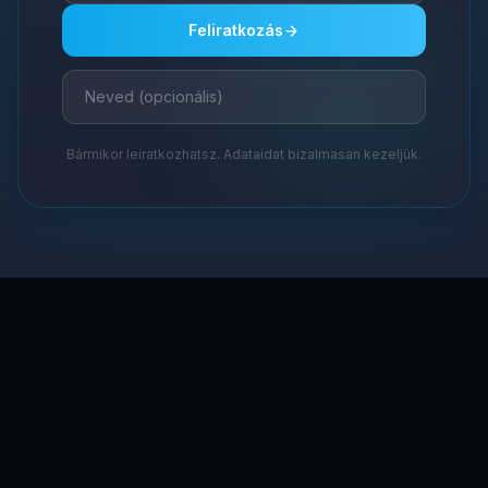
Feliratkozás
Bármikor leiratkozhatsz. Adataidat bizalmasan kezeljük.