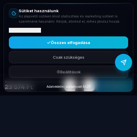
Sütiket használunk
Telefon
Az alapvető sütiken kívül statisztikai és marketing sütiket is
+36709400131
szeretnénk használni. Kérjük, döntsd el, mihez járulsz hozzá.
Mit tartalmaznak?
Viber
Írj Viberen
Összes elfogadása
Csak szükséges
Beállítások
Xiaomi Amiro Mini LED-es fehér kozmetika tükör
−
+
1
Elfogyott
23 574 Ft
Adatvédelmi szabályzat
·
ÁSZF
Laptop
System
.hu
Minőségi használt üzleti laptopok, bevizsgálva
és garanciával. Foxpost és GLS szállítás,