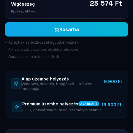
23 574
Ft
Végösszeg
Bruttó ár, ÁFA-val
Kosárba
Az extrák az eszközzel együtt érkeznek
A kiválasztott szoftverek előre telepítve
Garancia az extrákat is lefedi
Alap üzembe helyezés
9.900 Ft
Windows, driverek, böngésző — készen
megkapja
Prémium üzembe helyezés
19.900 Ft
AJÁNLOTT
BIOS, vírusvédelem, felhő, személyre szabva