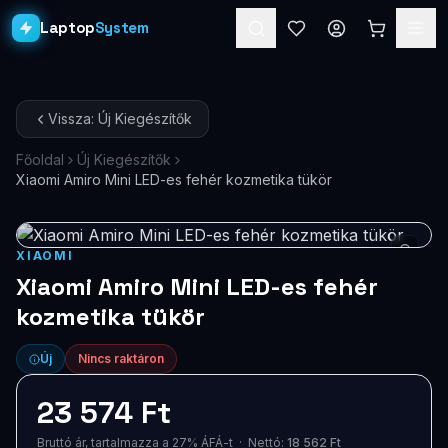
Laptop
System
Laptopok
Vissza: Új Kiegészítők
Asztali PC-k
Főoldal
Új Kiegészítők
Xiaomi Amiro Mini LED-es fehér kozmetika tükör
Workstation
PRO
Monitorok
XIAOMI
Dokkolók
Xiaomi Amiro Mini LED-es fehér
kozmetika tükör
Kiegészítők
Új
Nincs raktáron
Akciók
23 574 Ft
Ajándékkártya
Bruttó ár, tartalmazza a 27% ÁFÁ-t · Nettó:
18 562 Ft