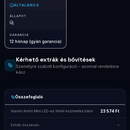
ÁLTALÁNOS
ÁLLAPOT
Új
GARANCIA
12 hónap (gyári garancia)
Kérhető extrák és bővítések
Személyre szabott konfiguráció – azonnal rendelésre
kész
Összefoglaló
23 574
Ft
Xiaomi Amiro Mini LED-es fehér kozmetika tükör
Extrák összesen
–