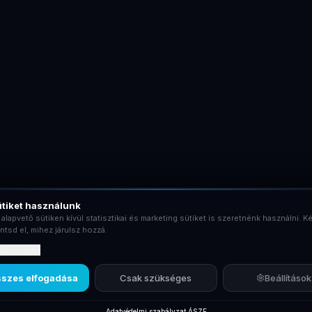
tiket használunk
 alapvető sütiken kívül statisztikai és marketing sütiket is szeretnénk használni. Ké
ntsd el, mihez járulsz hozzá.
rtalmaznak?
szes elfogadása
Csak szükséges
Beállítások
Adatvédelmi szabályzat
·
ÁSZF