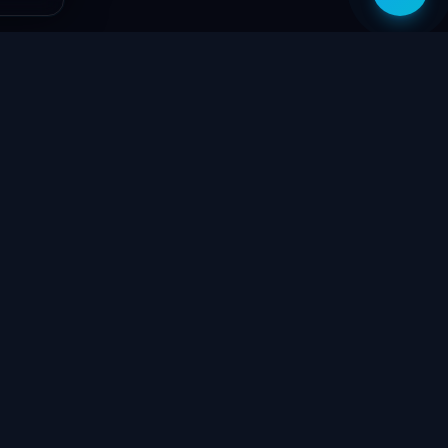
zítők
Támogatás
Jogi
ók
Szolgáltatások
Adatvédelmi
szabályzat
yűzetek
Ajándékkártya
ÁSZF
GY.I.K.
Kapcsolat
Garancia bejelentő
k
Elállási nyilatkozat
töltők
Kapcsolat
ve
Szállítás & Fizetés
Garanciális feltételek
látorok
Blog
 megtekintése
Rólunk