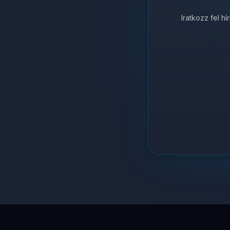
Iratkozz fel h