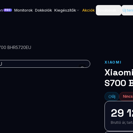
on
Monitorok
Dokkolók
Kiegészítők
Akciók
Továbbiak
Új te
PRO
 S700 BHR5720EU
XIAOMI
Xiaomi
S700 
Új
Nincs
29 1
Bruttó ár, t