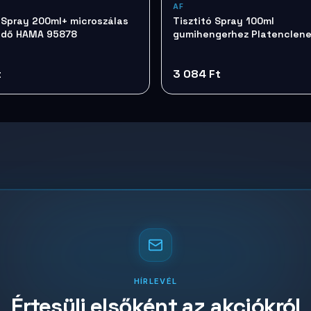
AF
ó Spray 200ml+ microszálas
Tisztitó Spray 100ml
ndő HAMA 95878
gumihengerhez Platenclen
TTIAPCL100
t
3 084 Ft
HÍRLEVÉL
Értesülj elsőként az akciókról