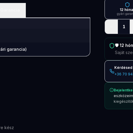
Garancia
12 hón
gyári gara
−
1
🛡️
12 hó
ári garancia)
Saját sze
Kérdésed 
+36 70 94
Bejelentke
eszközeim
kiegészítők
re kész