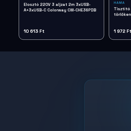
HAMA
Elosztó 220V 3 aljzat 2m 3xUSB-
Tisztít
A+3xUSB-C Colorway CW-CHE36PDB
törlőke
10 613 Ft
1 972 F