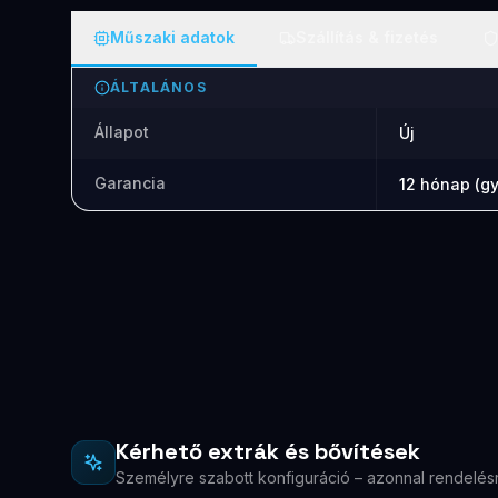
Műszaki adatok
Szállítás & fizetés
ÁLTALÁNOS
Állapot
Új
Garancia
12 hónap (gy
Kérhető extrák és bővítések
Személyre szabott konfiguráció – azonnal rendelés