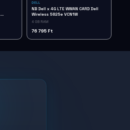
DELL
NB Dell x 4G LTE WWAN CARD Dell
e
Wireless 5825e VCN1W
4 GB RAM
76 795 Ft