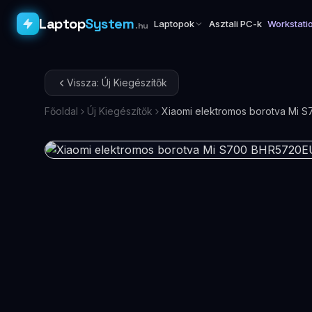
Laptop
System
Laptopok
Asztali PC-k
Workstati
.hu
Vissza: Új Kiegészítők
Főoldal
Új Kiegészítők
Xiaomi elektromos borotva Mi