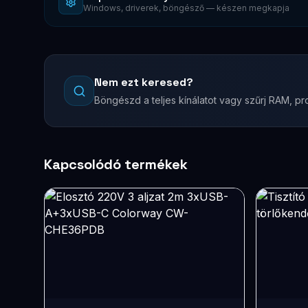
Windows, driverek, böngésző — készen megkapja
Nem ezt keresed?
Böngészd a teljes kínálatot vagy szűrj RAM, pro
Kapcsolódó termékek