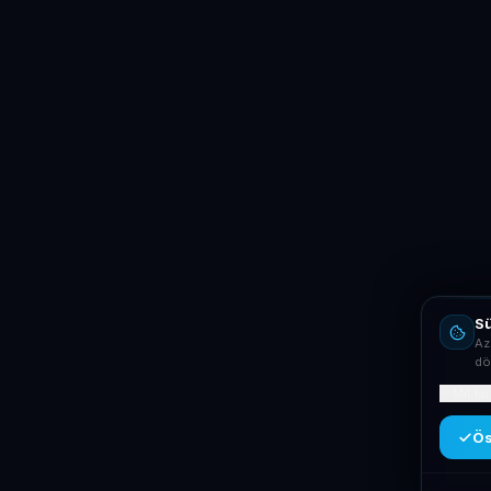
Sü
Az
dö
Mit ta
Ös