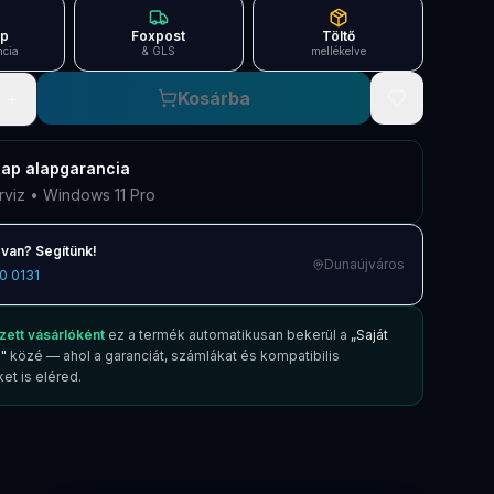
ap
Foxpost
Töltő
ncia
& GLS
mellékelve
+
Kosárba
nap
alapgarancia
rviz • Windows 11 Pro
van? Segítünk!
Dunaújváros
0 0131
zett vásárlóként
ez a termék automatikusan bekerül a
„Saját
"
közé — ahol a garanciát, számlákat és kompatibilis
et is eléred.