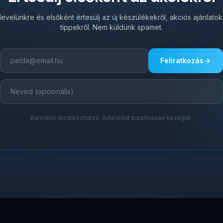
írlevelünkre és elsőként értesülj az új készülékekről, akciós ajánlato
tippekről. Nem küldünk spamet.
Feliratkozás
Bármikor leiratkozhatsz. Adataidat bizalmasan kezeljük.