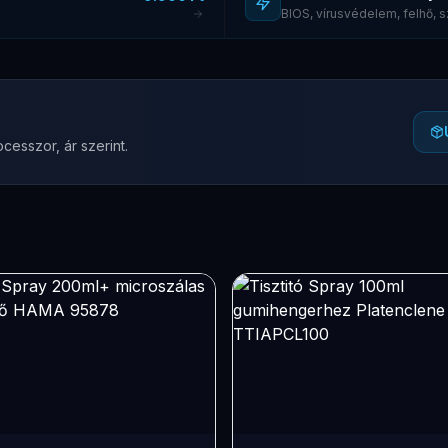
BIOS, vírusvédelem, felhő,
cesszor, ár szerint.