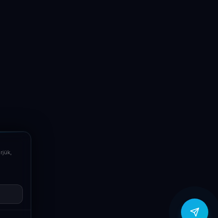
LaptopSystem Support
Segítünk! Írj vagy hívj minket.
Online – általában gyorsan válaszolunk
Email
info@laptopsystem.hu
Telefon
+36709400131
rjük,
Viber
Írj Viberen