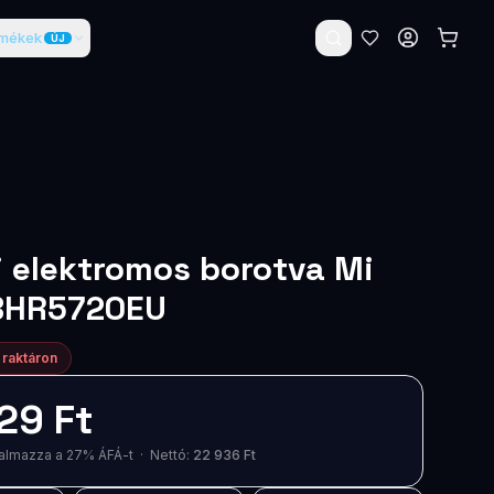
rmékek
ÚJ
 elektromos borotva Mi
BHR5720EU
 raktáron
29 Ft
artalmazza a 27% ÁFÁ-t · Nettó:
22 936 Ft