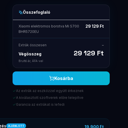
Összefoglaló
29 129
Ft
Xiaomi elektromos borotva Mi S700
BHR5720EU
Extrák összesen
–
29 129
Ft
Végösszeg
Bruttó ár, ÁFA-val
Kosárba
Az extrák az eszközzel együtt érkeznek
A kiválasztott szoftverek előre telepítve
Garancia az extrákat is lefedi
zés
19.900 Ft
AJÁNLOTT