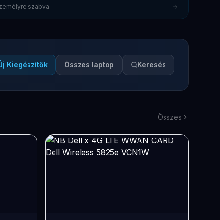
 személyre szabva
Új Kiegészítők
Összes laptop
Keresés
Összes