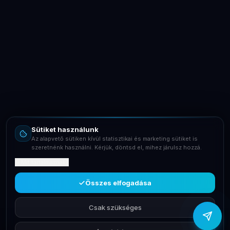
LaptopSystem Support
Segítünk! Írj vagy hívj minket.
Online – általában gyorsan válaszolunk
Email
info@laptopsystem.hu
Sütiket használunk
Telefon
Az alapvető sütiken kívül statisztikai és marketing sütiket is
+36709400131
szeretnénk használni. Kérjük, döntsd el, mihez járulsz hozzá.
Mit tartalmaznak?
Viber
Írj Viberen
Összes elfogadása
Csak szükséges