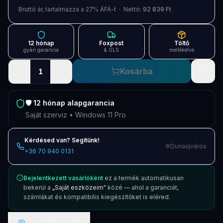
Blog
Bruttó ár, tartalmazza a 27% ÁFÁ-t · Nettó:
92 839 Ft
Szolgáltatások
12 hónap
Foxpost
Töltő
Támogatás
gyári garancia
& GLS
mellékelve
−
+
Kosárba
1
Új termékek
ÚJ
Keresés
Vásárlás
🛡️
12 hónap
alapgarancia
Saját szerviz • Windows 11 Pro
Kérdésed van? Segítünk!
Dunaújváros
+36 70 940 0131
Bejelentkezett vásárlóként
ez a termék automatikusan
bekerül a
„Saját eszközeim"
közé — ahol a garanciát,
számlákat és kompatibilis kiegészítőket is eléred.