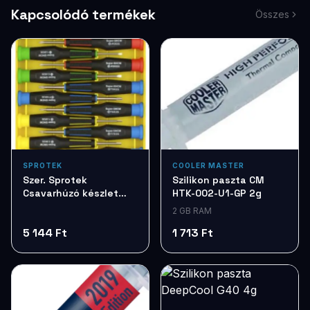
Kapcsolódó termékek
Összes
SPROTEK
COOLER MASTER
Szer. Sprotek
Szilikon paszta CM
Csavarhúzó készlet
HTK-002-U1-GP 2g
7db STD7257
2 GB RAM
5 144 Ft
1 713 Ft