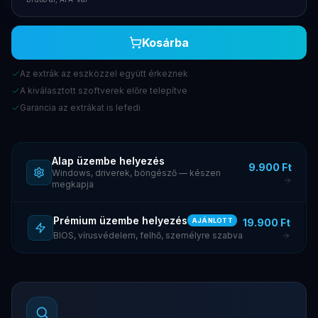
Kosárba
Az extrák az eszközzel együtt érkeznek
A kiválasztott szoftverek előre telepítve
Garancia az extrákat is lefedi
Alap üzembe helyezés
9.900 Ft
Windows, driverek, böngésző — készen
megkapja
Prémium üzembe helyezés
19.900 Ft
AJÁNLOTT
BIOS, vírusvédelem, felhő, személyre szabva