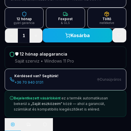
12 hónap
Foxpost
Töltő
gyári garancia
& GLS
mellékelve
−
+
Kosárba
1
🛡️
12 hónap
alapgarancia
Saját szerviz • Windows 11 Pro
Kérdésed van? Segítünk!
Dunaújváros
+36 70 940 0131
Bejelentkezett vásárlóként
ez a termék automatikusan
bekerül a
„Saját eszközeim"
közé — ahol a garanciát,
számlákat és kompatibilis kiegészítőket is eléred.