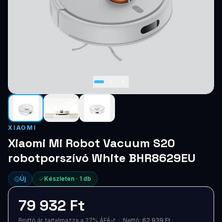
Blog
Szolgáltatások
Támogatás
Új termékek
ÚJ
Keresés
Vásárlás
XIAOMI
Xiaomi Mi Robot Vacuum S20
robotporszívó White BHR8629EU
Új
Készleten ·
1
db
79 932 Ft
Bruttó ár, tartalmazza a 27% ÁFÁ-t · Nettó:
62 939 Ft