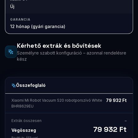
Új
GARANCIA
12 hónap (gyári garancia)
Kérhető extrák és bővítések
Személyre szabott konfiguráció – azonnal rendelésre
kész
Összefoglaló
79 932
Ft
Xiaomi Mi Robot Vacuum S20 robotporszívó White
BHR8629EU
Extrák összesen
–
79 932
Ft
Végösszeg
Bruttó ár, ÁFA-val