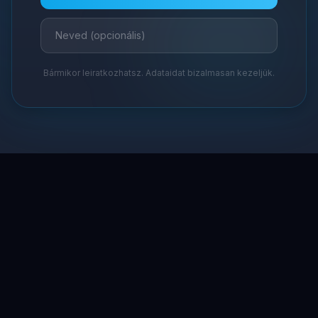
Bármikor leiratkozhatsz. Adataidat bizalmasan kezeljük.