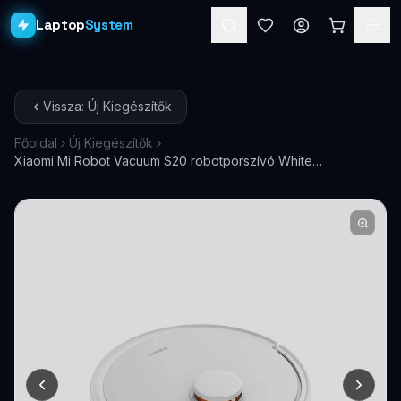
Laptop
System
Laptopok
Vissza: Új Kiegészítők
Asztali PC-k
Főoldal
Új Kiegészítők
Xiaomi Mi Robot Vacuum S20 robotporszívó White
Workstation
PRO
BHR8629EU
Monitorok
Dokkolók
Kiegészítők
Akciók
Ajándékkártya