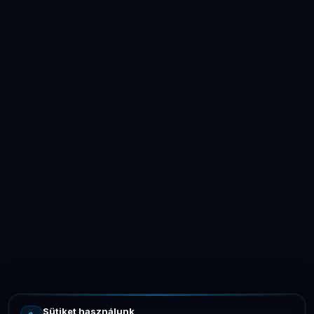
LaptopSystem Support
Segítünk! Írj vagy hívj minket.
Online – általában gyorsan válaszolunk
Email
info@laptopsystem.hu
Sütiket használunk
Telefon