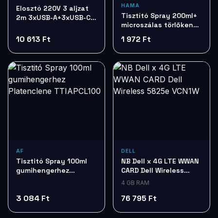
HAMA
Elosztó 220V 3 aljzat
Tisztító Spray 200ml+
2m 3xUSB-A+3xUSB-C
microszálas törlőkendő
Colorway CW-
HAMA 95878
CHE36PDB
10 613 Ft
1 972 Ft
AF
DELL
Tisztitó Spray 100ml
NB Dell x 4G LTE WWAN
gumihengerhez
CARD Dell Wireless
Platenclene
5825e VCN1W
4 GB RAM
TTIAPCL100
3 084 Ft
76 795 Ft