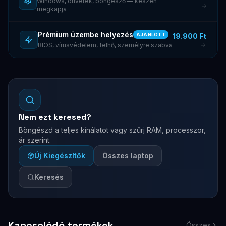
Windows, driverek, böngésző — készen
megkapja
Prémium üzembe helyezés
19.900 Ft
AJÁNLOTT
BIOS, vírusvédelem, felhő, személyre szabva
Nem ezt keresed?
Böngészd a teljes kínálatot vagy szűrj RAM, processzor,
ár szerint.
Új Kiegészítők
Összes laptop
Keresés
Kapcsolódó termékek
Összes