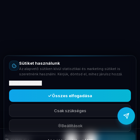
LaptopSystem Support
Segítünk! Írj vagy hívj minket.
Online – általában gyorsan válaszolunk
Email
info@laptopsystem.hu
Sütiket használunk
Telefon
Az alapvető sütiken kívül statisztikai és marketing sütiket is
+36709400131
szeretnénk használni. Kérjük, döntsd el, mihez járulsz hozzá.
Mit tartalmaznak?
Viber
Írj Viberen
Összes elfogadása
Csak szükséges
Beállítások
Xiaomi Mi Temperature and Humidity Monitor 2 NUN4126GL
−
+
1
Elfogyott