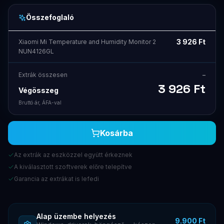
Összefoglaló
3 926
Ft
Xiaomi Mi Temperature and Humidity Monitor 2
NUN4126GL
Extrák összesen
–
3 926
Ft
Végösszeg
Bruttó ár, ÁFA-val
Kosárba
Az extrák az eszközzel együtt érkeznek
A kiválasztott szoftverek előre telepítve
Garancia az extrákat is lefedi
Alap üzembe helyezés
9.900 Ft