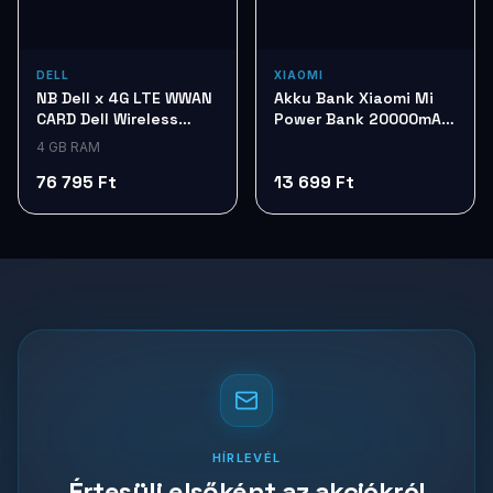
DELL
XIAOMI
NB Dell x 4G LTE WWAN
Akku Bank Xiaomi Mi
CARD Dell Wireless
Power Bank 20000mAh
5825e VCN1W
Tan BHR8851GL
4 GB RAM
76 795 Ft
13 699 Ft
HÍRLEVÉL
Értesülj elsőként az akciókról