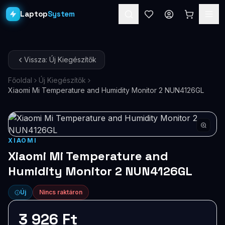
Laptop
System
Laptopok
Vissza: Új Kiegészítők
Asztali PC-k
Főoldal
Új Kiegészítők
Xiaomi Mi Temperature and Humidity Monitor 2 NUN4126GL
Workstation
PRO
Monitorok
Dokkolók
XIAOMI
Xiaomi Mi Temperature and
Kiegészítők
Humidity Monitor 2 NUN4126GL
Akciók
Új
Nincs raktáron
Ajándékkártya
3 926 Ft