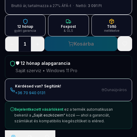
Blog
Bruttó ár, tartalmazza a 27% ÁFÁ-t · Nettó:
3 091 Ft
Szolgáltatások
12 hónap
Foxpost
Töltő
Támogatás
gyári garancia
& GLS
mellékelve
−
+
Kosárba
1
Új termékek
ÚJ
Keresés
Vásárlás
🛡️
12 hónap
alapgarancia
Saját szerviz • Windows 11 Pro
Kérdésed van? Segítünk!
Dunaújváros
+36 70 940 0131
Bejelentkezett vásárlóként
ez a termék automatikusan
bekerül a
„Saját eszközeim"
közé — ahol a garanciát,
számlákat és kompatibilis kiegészítőket is eléred.