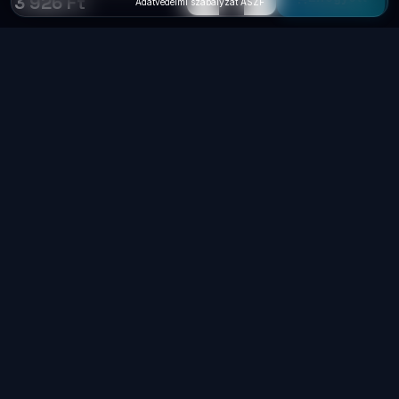
3 926 Ft
Adatvédelmi szabályzat
·
ÁSZF
Laptop
System
.hu
Minőségi használt üzleti laptopok, bevizsgálva
és garanciával. Foxpost és GLS szállítás,
személyes átvétel Dunaújvárosban.
+36 70 940 0131
info@laptopsystem.hu
Dunaújváros – személyes átvétel
Kövess minket Facebookon
laptopsystem.hu