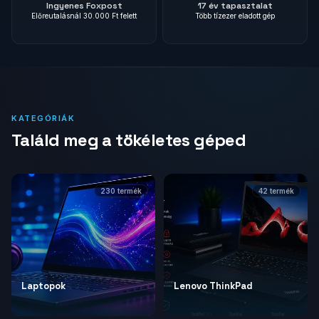
Ingyenes Foxpost
17 év tapasztalat
Előreutalásnál 30.000 Ft felett
Több tízezer eladott gép
KATEGÓRIÁK
Találd meg a tökéletes géped
230
termék
42
termék
Laptopok
Lenovo ThinkPad