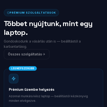
PRÉMIUM SZOLGÁLTATÁSOK
Többet nyújtunk,
mint egy
laptop.
Gondoskodunk a vásárlás után is — beállítástól a
karbantartásig.
Összes szolgáltatás
LEGNÉPSZERŰBB
Prémium üzembe helyezés
Azonnal munkára kész laptop — beállítástól kézikönyvig
minden elvégezve.