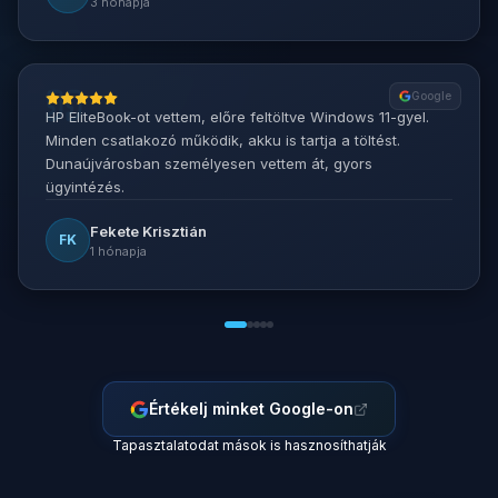
3 hónapja
Google
HP EliteBook-ot vettem, előre feltöltve Windows 11-gyel.
Minden csatlakozó működik, akku is tartja a töltést.
Dunaújvárosban személyesen vettem át, gyors
ügyintézés.
Fekete Krisztián
FK
1 hónapja
Értékelj minket Google-on
Tapasztalatodat mások is hasznosíthatják