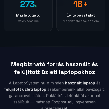
273
17
+
Mai látogató
Év tapasztalat
Valós adat, ma
Megbízható szakértelem
Megbízható forrás használt és
felújított üzleti laptopokhoz
A LaptopSystem.hu-n minden
használt laptop
és
felújított üzleti laptop
szakembereink által bevizsgált,
garanciával ellátott. Raktárkészletünkből azonnal
szállítjuk — másnap Foxpost-tal, ingyenesen
előreutalással.