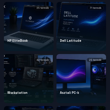
35
termék
71
termék
HP EliteBook
Dell Latitude
42
termék
25
termék
Workstation
Asztali PC-k