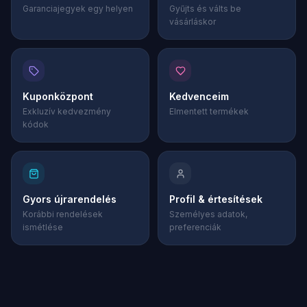
Garanciajegyek egy helyen
Gyűjts és válts be
vásárláskor
Kuponközpont
Kedvenceim
Exkluzív kedvezmény
Elmentett termékek
kódok
Gyors újrarendelés
Profil & értesítések
Korábbi rendelések
Személyes adatok,
ismétlése
preferenciák