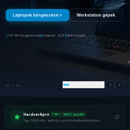
Blog
Laptopok böngészése
Workstation gépek
Szolgáltatások
Támogatás
12–36 hó garancia
Foxpost · GLS
Bevizsgált
Új termékek
ÚJ
Keresés
Vásárlás
01
/
06
HardverApró
719
+ · 100% pozitív
Tag 2009 óta · kattints a profil megtekintéséhez