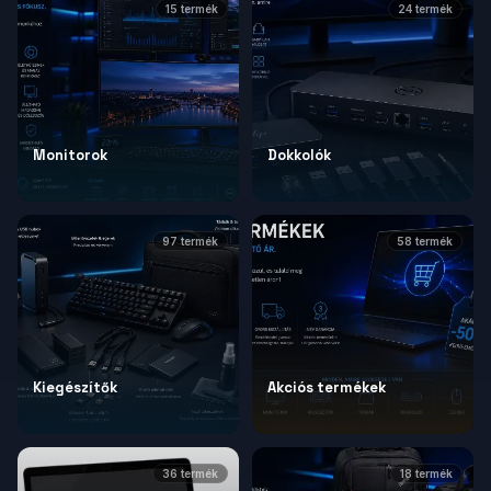
15
termék
24
termék
Monitorok
Dokkolók
97
termék
58
termék
Kiegészítők
Akciós termékek
36
termék
18
termék