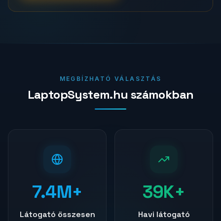
MEGBÍZHATÓ VÁLASZTÁS
LaptopSystem.hu számokban
7.4
M+
40K+
Látogató összesen
Havi látogató