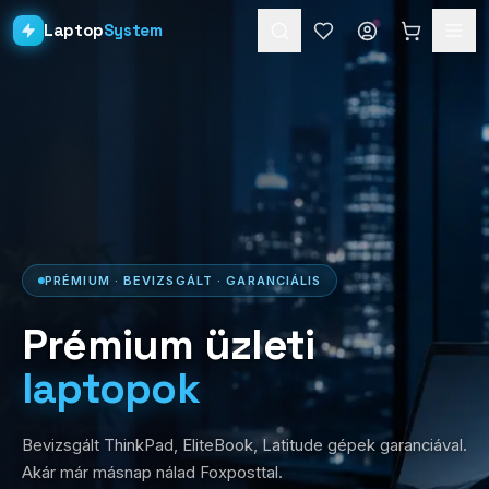
Laptop
System
Laptopok
Asztali PC-k
Workstation
PRO
Monitorok
PRÉMIUM · BEVIZSGÁLT · GARANCIÁLIS
Dokkolók
Prémium üzleti
Kiegészítők
laptopok
Akciók
Bevizsgált ThinkPad, EliteBook, Latitude gépek garanciával.
Ajándékkártya
Akár már másnap nálad Foxposttal.