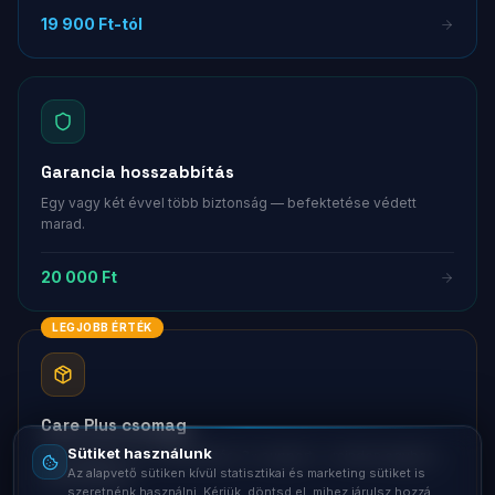
19 900 Ft-tól
Garancia hosszabbítás
Egy vagy két évvel több biztonság — befektetése védett
marad.
LaptopSystem Support
20 000 Ft
Segítünk! Írj vagy hívj minket.
Online – általában gyorsan válaszolunk
LEGJOBB ÉRTÉK
Email
info@laptopsystem.hu
Care Plus csomag
Sütiket használunk
2 év garancia, 2× karbantartás, 3× support — minden egyben,
Telefon
Az alapvető sütiken kívül statisztikai és marketing sütiket is
+36709400131
kedvezőbben.
szeretnénk használni. Kérjük, döntsd el, mihez járulsz hozzá.