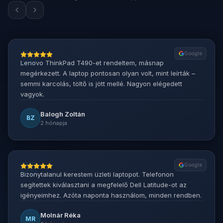
Google
Lenovo ThinkPad T490-et rendeltem, másnap
megérkezett. A laptop pontosan olyan volt, mint leírták –
semmi karcolás, töltő is jött mellé. Nagyon elégedett
vagyok.
Balogh Zoltán
BZ
2 hónapja
Google
Bizonytalanul kerestem üzleti laptopot. Telefonon
segítettek kiválasztani a megfelelő Dell Latitude-ot az
igényeimhez. Azóta naponta használom, minden rendben.
Molnár Réka
MR