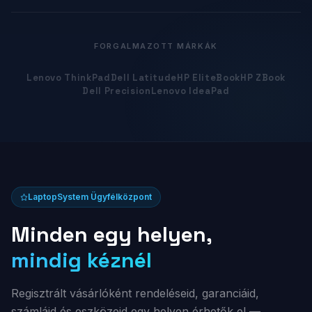
FORGALMAZOTT MÁRKÁK
Lenovo ThinkPad
Dell Latitude
HP EliteBook
HP ZBook
Dell Precision
Lenovo IdeaPad
LaptopSystem Ügyfélközpont
Minden egy helyen,
mindig kéznél
Regisztrált vásárlóként rendeléseid, garanciáid,
számláid és eszközeid egy helyen érhetők el —