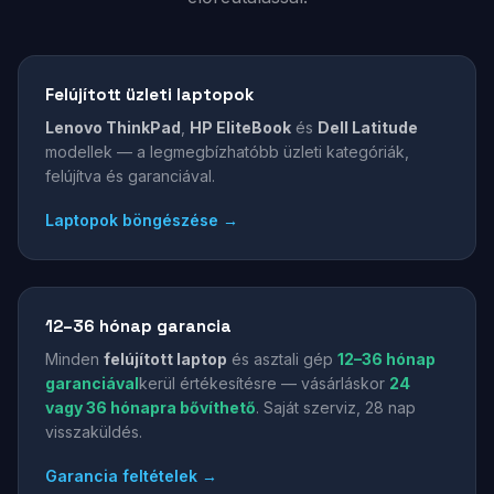
Felújított üzleti laptopok
Lenovo ThinkPad
,
HP EliteBook
és
Dell Latitude
modellek — a legmegbízhatóbb üzleti kategóriák,
felújítva és garanciával.
Laptopok böngészése →
12–36 hónap garancia
Minden
felújított laptop
és asztali gép
12–36 hónap
garanciával
kerül értékesítésre — vásárláskor
24
vagy 36 hónapra bővíthető
. Saját szerviz, 28 nap
visszaküldés.
Garancia feltételek →